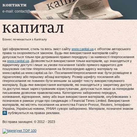
контакти
e-mail:
contact@capital.ua
Бізнес починається з Капіталу
Ідеї оформлення, стиль та весь зміст сайту
www.capital.ua
є об'єктом авторського
права та охороняються законом. Будь-яке використання матеріалів сайту
допускається тільки при дотриманні правил передруку і за наявності гіперпосилання
на
www.capital.ua
. Дозволяється використання тільки матеріалів, що знаходяться у
відкритому доступі і лише за умови посилання та/або прямого відкритого для
пошукових систем гіперпосилання на безпосередню адресу матеріалу на
www.capital.ua www.capital.ua /a>. Посилання/гіперпосилання має бути розміщене в
підзаголовку або першому абзаці матеріалу. Розмір шрифту посилання або
гіперпосилання не повинен бути меншим за шрифт тексту використовуваного
матеріалу. Будь-яке використання матеріалів, які знаходяться у закритому доступі
та доступні лише зареєстрованим користувачам, допускається лише за попереднім
письмовим дозволом правовласника. Категорично заборонено передрук,
копіювання, відтворення, зміну або інше використання матеріалів, опублікованих з
позначкою в рамках угоди про синдикацію з Financial Times Limited. Використання
матеріалів, які містять посилання на агентства France-Presse, Reuters, Інтерфакс-
Україна, Українські новини, УНІАН суворо заборонено. Матеріали, позначені знаком
публікуються на правах реклами.
Всі права захищені. © 2012 - 2023