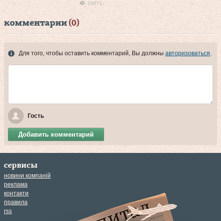
16871
комментарии
(0)
Для того, чтобы оставить комментарий, Вы должны
авторизоваться
.
Гость
Добавить комментарий
сервисы
новини компаній
реклама
контакти
правила
rss