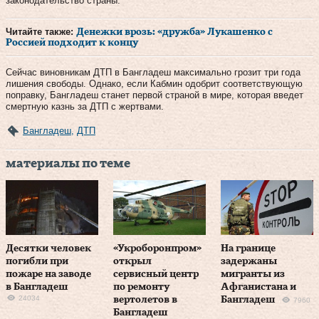
законодательство страны.
Читайте также:
Денежки врозь: «дружба» Лукашенко с
Россией подходит к концу
Сейчас виновникам ДТП в Бангладеш максимально грозит три года
лишения свободы. Однако, если Кабмин одобрит соответствующую
поправку, Бангладеш станет первой страной в мире, которая введет
смертную казнь за ДТП с жертвами.
Бангладеш
,
ДТП
материалы по теме
Десятки человек
«Укроборонпром»
На границе
погибли при
открыл
задержаны
пожаре на заводе
сервисный центр
мигранты из
в Бангладеш
по ремонту
Афганистана и
24034
вертолетов в
Бангладеш
7960
Бангладеш