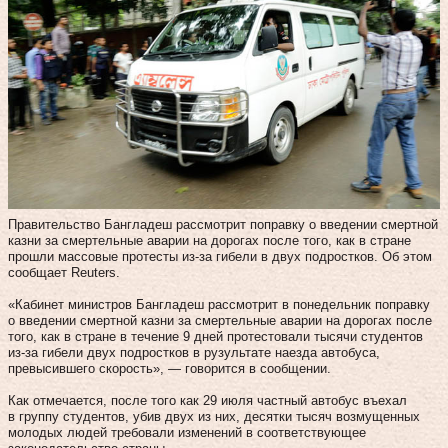
Правительство Бангладеш рассмотрит поправку о введении смертной
казни за смертельные аварии на дорогах после того, как в стране
прошли массовые протесты из-за гибели в двух подростков. Об этом
сообщает Reuters.
«Кабинет министров Бангладеш рассмотрит в понедельник поправку
о введении смертной казни за смертельные аварии на дорогах после
того, как в стране в течение 9 дней протестовали тысячи студентов
из-за гибели двух подростков в рузультате наезда автобуса,
превысившего скорость», — говорится в сообщении.
Как отмечается, после того как 29 июля частный автобус въехал
в группу студентов, убив двух из них, десятки тысяч возмущенных
молодых людей требовали изменений в соответствующее