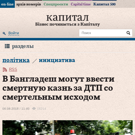
on-line
архів номерів
Спецпроекти
Capital time
Капитал 500
Бізнес починається з Капіталу
Войти
разделы
політика
инициатива
RSS
В Бангладеш могут ввести
смертную казнь за ДТП со
смертельным исходом
06.08.2018 / 11:40
18214