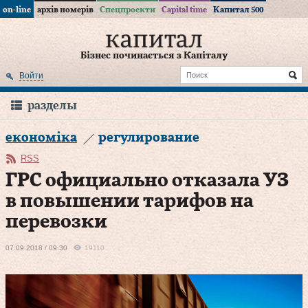
on-line
архів номерів
Спецпроекти
Capital time
Капитал 500
Бізнес починається з Капіталу
Войти
разделы
економіка
регулирование
RSS
ГРС официально отказала УЗ
в повышении тарифов на
перевозки
07.09.2018 / 09:30
19110