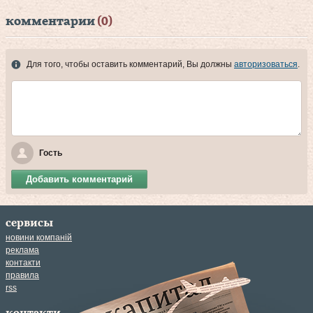
комментарии
(0)
Для того, чтобы оставить комментарий, Вы должны
авторизоваться
.
Гость
Добавить комментарий
сервисы
новини компаній
реклама
контакти
правила
rss