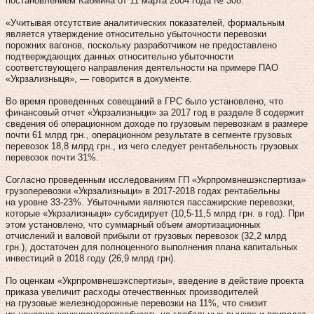
постановлением Кабмина от 11 марта 2004 года № 308.
«Учитывая отсутствие аналитических показателей, формальным
является утверждение относительно убыточности перевозки
порожних вагонов, поскольку разработчиком не предоставлено
подтверждающих данных относительно убыточности
соответствующего направления деятельности на примере ПАО
«Укрзализныця», — говорится в документе.
Во время проведенных совещаний в ГРС было установлено, что
финансовый отчет «Укрзализныци» за 2017 год в разделе 8 содержит
сведения об операционном доходе по грузовым перевозкам в размере
почти 61 млрд грн., операционном результате в сегменте грузовых
перевозок 18,8 млрд грн., из чего следует рентабельность грузовых
перевозок почти 31%.
Согласно проведенным исследованиям ГП «Укрпромвнешэкспертиза»
грузоперевозки «Укрзализныци» в 2017-2018 годах рентабельны
на уровне 33-23%. Убыточными являются пассажирские перевозки,
которые «Укрзализныця» субсидирует (10,5-11,5 млрд грн. в год). При
этом установлено, что суммарный объем амортизационных
отчислений и валовой прибыли от грузовых перевозок (32,2 млрд
грн.), достаточен для полноценного выполнения плана капитальных
инвестиций в 2018 году (26,9 млрд грн).
По оценкам «Укрпромвнешэкспертизы», введение в действие проекта
приказа увеличит расходы отечественных производителей
на грузовые железнодорожные перевозки на 11%, что снизит