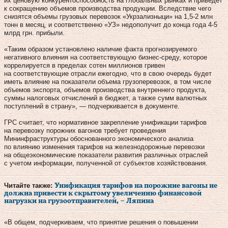
их ценовую конкурентоспособность на глобальных рынках и приведет
к сокращению объемов производства продукции. Вследствие чего
снизятся объемы грузовых перевозок «Укрзализныци» на 1,5-2 млн
тонн в месяц, и соответственно «УЗ» недополучит до конца года 4-5
млрд грн. прибыли.
«Таким образом установлено наличие факта прогнозируемого
негативного влияния на соответствующую бизнес-среду, которое
коррелируется в пределах сотен миллионов гривен
на соответствующие отрасли ежегодно, что в свою очередь будет
иметь влияние на показатели объема грузоперевозок, в том числе
объемов экспорта, объемов производства внутреннего продукта,
суммы налоговых отчислений в бюджет, а также сумм валютных
поступлений в страну», — подчеркивается в документе.
ГРС считает, что нормативное закрепление унификации тарифов
на перевозку порожних вагонов требует проведения
Мининфраструктуры обоснованного экономического анализа
по влиянию изменения тарифов на железнодорожные перевозки
на общеэкономические показатели развития различных отраслей
с учетом информации, полученной от субъектов хозяйствования.
Читайте также:
Унификация тарифов на порожние вагоны не
должна привести к скрытому увеличению финансовой
нагрузки на грузоотправителей, – Ляпина
«В общем, подчеркиваем, что принятие решения о повышении