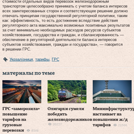
стоимости отдельных видов перевозок железнодорожным
транспортом целесообразно принимать с учетом баланса интересов
всех заинтересованных сторон и соответствующее решение должно
отвечать принципам государственной регуляторной политики, таким
как: эффективность, то есть достижение вследствие действия
регуляторного акта максимально возможных позитивных результатов
за счет минимально необходимых расходов ресурсов субъектов
хозяйствования, государства и граждан, и сбалансированность —
обеспечение в регуляторной деятельности баланса интересов
субъектов хозяйствования, граждан и государства», — говорится
в решении ГРС.
Укрзалізниця
,
тарифы
,
ГРС
материалы по теме
ГРС «заморозила»
Олигархи сумели
Мининфраструкту
повышение
победить
настаивает на
тарифов на
железнодорожников
повышении ж/д
30227
грузовые
тарифов
21566
перевозки
9348