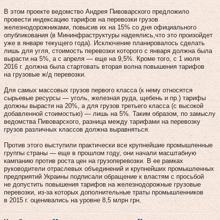
В этом проекте ведомство Андрея Пивоварского предложило
провести индексацию тарифов на перевозки грузов
железнодорожниками, повысив их на 15% со дня официального
опубликования (в Мининфраструктуры надеялись,что это произойдет
уже в январе текущего года). Исключение планировалось сделать
лишь для угля, стоимость перевозки которого с января должна была
вырасти на 5%, а с апреля — еще на 9,5%. Кроме того, с 1 июля
2016 г. должна была стартовать вторая волна повышения тарифов
на грузовые ж/д перевозки.
Для самых массовых грузов первого класса (к нему относятся
сырьевые ресурсы — уголь, железная руда, щебень и пр.) тарифы
должны вырасти на 20%, а для грузов третьего класса (с высокой
добавленной стоимостью) — лишь на 5%. Таким образом, по замыслу
ведомства Пивоварского, разница между тарифами на перевозку
грузов различных классов должна выравняться.
Против этого выступили практически все крупнейшие промышленные
группы страны — еще в прошлом году, они начали масштабную
кампанию против роста цен на грузоперевозки. В ее рамках
руководители отраслевых объединений и крупнейших промышленных
предприятий Украины подписали обращение к властям с просьбой
не допустить повышения тарифов на железнодорожные грузовые
перевозки, из-за которых дополнительные траты промышленников
в 2015 г. оценивались на уровне 8,5 млрн грн.