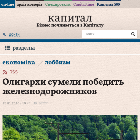
on-line
архів номерів
Спецпроекти
Capital time
Капитал 500
Бізнес починається з Капіталу
Войти
разделы
економіка
лоббизм
RSS
Олигархи сумели победить
железнодорожников
15.01.2016 / 10:44
30227