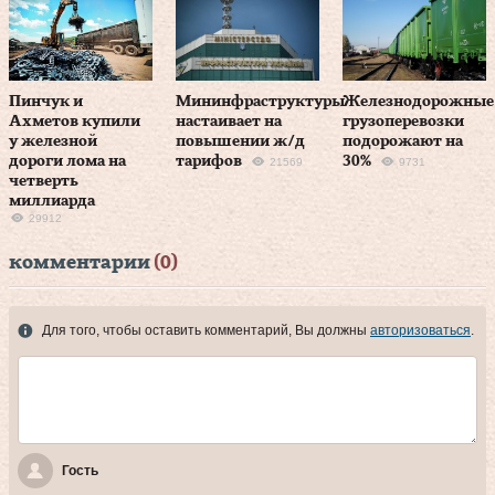
Пинчук и
Мининфраструктуры
Железнодорожные
Ахметов купили
настаивает на
грузоперевозки
у железной
повышении ж/д
подорожают на
дороги лома на
тарифов
30%
21569
9731
четверть
миллиарда
29912
комментарии
(0)
Для того, чтобы оставить комментарий, Вы должны
авторизоваться
.
Гость