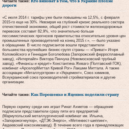
Читайте также:
Кто виноват в том, что в Украине плохие
дороги
«С июля 2014 г. тарифы уже были повышены на 12,5%, с февраля
2015-го еще на 30%. Невзирая на глубокий кризис реального сектора
отечественной экономики, общий рост стоимости железнодорожных
перевозок составит 82,9%, что значительно больше
пессимистических прогнозов правительства относительно уровня цен
промышленных производителей на конец 2015 г.», — было указано
в обращении. В число подписантов вошли представители
большинства крупнейших бизнес-групп страны — «Приват» Игоря
Коломойского и Геннадия Боголюбова (Запорожский ферросплавный
завод), «Интерпайп» Виктора Пинчука (Новомосковский трубный
завод), «Финансы и кредит» Константина Жеваго (Полтавский ГОК),
комбинат «АрселорМиттал Кривой Рог» Лакшми Миттала. А также
ассоциации «Металлургпром» и «Укрцемент», Союз химиков,
Всеукраинский союз производителей стройматериалов и другие
организации.
Читайте также:
Как Порошенко и Яценюк поделили страну
Первую скрипку среди них играл Ринат Ахметов — обращение
подписали представители сразу пяти его предприятий
(Мариупольский металлургический комбинат им. Ильича,
«Запорожогнеупор», «ДТЭК-Энерго», «Метинвест-шиппинг»,
Авдеевский коксохимзавод). В течение всего года в принадлежащих