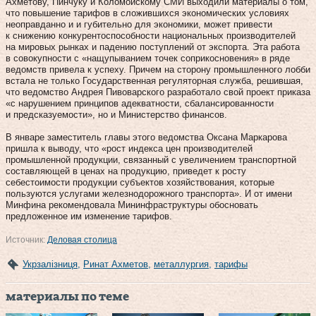
Ахметову, Пинчуку и Коломойскому СМИ выходили материалы о том,
что повышение тарифов в сложившихся экономических условиях
неоправданно и и губительно для экономики, может привести
к снижению конкурентоспособности национальных производителей
на мировых рынках и падению поступлений от экспорта. Эта работа
в совокупности с «нащупыванием точек соприкосновения» в ряде
ведомств привела к успеху. Причем на сторону промышленного лобби
встала не только Государственная регуляторная служба, решившая,
что ведомство Андрея Пивоварского разработало свой проект приказа
«с нарушением принципов адекватности, сбалансированности
и предсказуемости», но и Министерство финансов.
В январе заместитель главы этого ведомства Оксана Маркарова
пришла к выводу, что «рост индекса цен производителей
промышленной продукции, связанный с увеличением транспортной
составляющей в ценах на продукцию, приведет к росту
себестоимости продукции субъектов хозяйствования, которые
пользуются услугами железнодорожного транспорта». И от имени
Минфина рекомендовала Мининфраструктуры обосновать
предложенное им изменение тарифов.
Источник:
Деловая столица
Укрзалізниця
,
Ринат Ахметов
,
металлургия
,
тарифы
материалы по теме