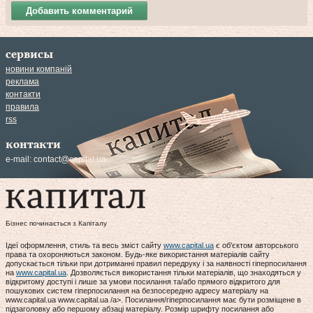
Добавить комментарий
сервисы
новини компаній
реклама
контакти
правила
rss
контакти
e-mail:
contact@capital.ua
Бізнес починається з Капіталу
Ідеї оформлення, стиль та весь зміст сайту
www.capital.ua
є об'єктом авторського
права та охороняються законом. Будь-яке використання матеріалів сайту
допускається тільки при дотриманні правил передруку і за наявності гіперпосилання
на
www.capital.ua
. Дозволяється використання тільки матеріалів, що знаходяться у
відкритому доступі і лише за умови посилання та/або прямого відкритого для
пошукових систем гіперпосилання на безпосередню адресу матеріалу на
www.capital.ua www.capital.ua /a>. Посилання/гіперпосилання має бути розміщене в
підзаголовку або першому абзаці матеріалу. Розмір шрифту посилання або