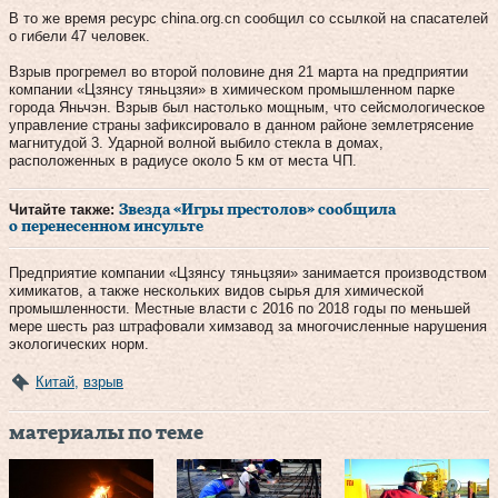
В то же время ресурс china.org.cn сообщил со ссылкой на спасателей
о гибели 47 человек.
Взрыв прогремел во второй половине дня 21 марта на предприятии
компании «Цзянсу тяньцзяи» в химическом промышленном парке
города Яньчэн. Взрыв был настолько мощным, что сейсмологическое
управление страны зафиксировало в данном районе землетрясение
магнитудой 3. Ударной волной выбило стекла в домах,
расположенных в радиусе около 5 км от места ЧП.
Читайте также:
Звезда «Игры престолов» сообщила
о перенесенном инсульте
Предприятие компании «Цзянсу тяньцзяи» занимается производством
химикатов, а также нескольких видов сырья для химической
промышленности. Местные власти с 2016 по 2018 годы по меньшей
мере шесть раз штрафовали химзавод за многочисленные нарушения
экологических норм.
Китай
,
взрыв
материалы по теме