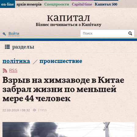
on-line
архів номерів
Спецпроекти
Capital time
Капитал 500
Бізнес починається з Капіталу
Войти
разделы
політика
происшествие
RSS
Взрыв на химзаводе в Китае
забрал жизни по меньшей
мере 44 человек
22.03.2019 / 08:32
17955