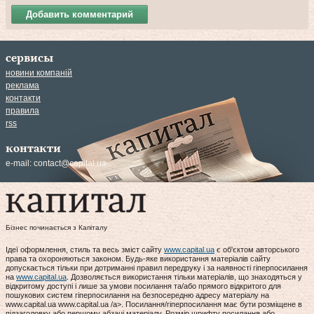
Добавить комментарий
сервисы
новини компаній
реклама
контакти
правила
rss
контакти
e-mail:
contact@capital.ua
Бізнес починається з Капіталу
Ідеї оформлення, стиль та весь зміст сайту
www.capital.ua
є об'єктом авторського
права та охороняються законом. Будь-яке використання матеріалів сайту
допускається тільки при дотриманні правил передруку і за наявності гіперпосилання
на
www.capital.ua
. Дозволяється використання тільки матеріалів, що знаходяться у
відкритому доступі і лише за умови посилання та/або прямого відкритого для
пошукових систем гіперпосилання на безпосередню адресу матеріалу на
www.capital.ua www.capital.ua /a>. Посилання/гіперпосилання має бути розміщене в
підзаголовку або першому абзаці матеріалу. Розмір шрифту посилання або