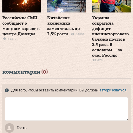
Российские СМИ
Китайская
Украина
сообщают о
экономика
сократила
мощном взрыве в
замедлилась до
дефицит
центре Донецка
7,5% роста
внешнеторгового
44801
41470
баланса почти в
2,5 раза. В
основном — за
счет России
42066
комментарии
(0)
Для того, чтобы оставить комментарий, Вы должны
авторизоваться
.
Гость