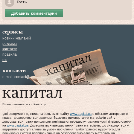
Гость
Добавить комментарий
сервисы
новини компаній
реклама
контакти
правила
rss
контакти
e-mail:
contact@capital.ua
Бізнес починається з Капіталу
Ідеї оформлення, стиль та весь зміст сайту
www.capital.ua
є об'єктом авторського
права та охороняються законом. Будь-яке використання матеріалів сайту
допускається тільки при дотриманні правил передруку і за наявності гіперпосилання
на
www.capital.ua
. Дозволяється використання тільки матеріалів, що знаходяться у
відкритому доступі і лише за умови посилання та/або прямого відкритого для
пошукових систем гіперпосилання на безпосередню адресу матеріалу на