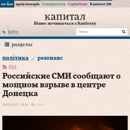
on-line
архів номерів
Спецпроекти
Capital time
Капитал 500
Бізнес починається з Капіталу
Войти
разделы
політика
резонанс
RSS
Российские СМИ сообщают о
мощном взрыве в центре
Донецка
18.02.2022 / 18:14
41470