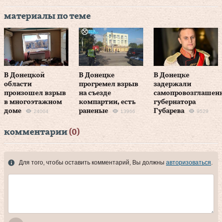
материалы по теме
В Донецкой
В Донецке
В Донецке
области
прогремел взрыв
задержали
произошел взрыв
на съезде
самопровозглашен
в многоэтажном
компартии, есть
губернатора
доме
раненые
Губарева
24004
13966
9529
комментарии
(0)
Для того, чтобы оставить комментарий, Вы должны
авторизоваться
.