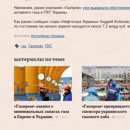
Напомним, ранее компания «Газпром»
уже выражала обеспокоен
активного газа в ПХГ Украины.
Как ранее сообщил глава «Нафтогаза Украины» Андрей Коболев
по состоянию на начало апреля находится около 7,2 млрд куб. м
Источник:
Интерфакс-Украина
газ
,
Газпром
,
ПХГ
материалы по теме
«Газпром» заявил о
«Газпром» превращаетс
минимальных запасах газа
спонсора украинского
в Европе и Украине
газового хаба
32621
19152