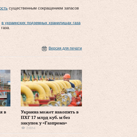
ость
существенным сокращением запасов
,
в украинских подземных хранилищах газа
 газа.
Версия для печати
я в
Украина может накопить в
ПХГ 17 млрд куб. м без
закупок у «Газпрома»
23854