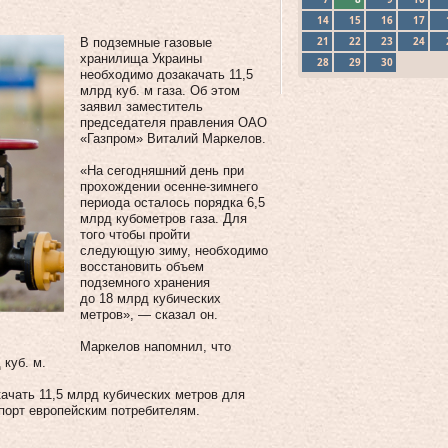
14
15
16
17
21
22
23
24
В подземные газовые
хранилища Украины
28
29
30
необходимо дозакачать 11,5
млрд куб. м газа. Об этом
заявил заместитель
председателя правления ОАО
«Газпром» Виталий Маркелов.
«На сегодняшний день при
прохождении осенне-зимнего
периода осталось порядка 6,5
млрд кубометров газа. Для
того чтобы пройти
следующую зиму, необходимо
восстановить объем
подземного хранения
до 18 млрд кубических
метров», — сказал он.
Маркелов напомнил, что
куб. м.
качать 11,5 млрд кубических метров для
спорт европейским потребителям.