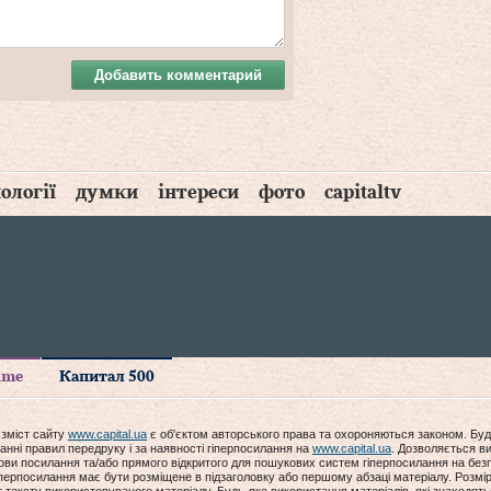
Добавить комментарий
ології
думки
інтереси
фото
capitaltv
time
Капитал 500
 зміст сайту
www.capital.ua
є об'єктом авторського права та охороняються законом. Буд
анні правил передруку і за наявності гіперпосилання на
www.capital.ua
. Дозволяється ви
мови посилання та/або прямого відкритого для пошукових систем гіперпосилання на без
гіперпосилання має бути розміщене в підзаголовку або першому абзаці матеріалу. Розм
ексту використовуваного матеріалу. Будь-яке використання матеріалів, які знаходять