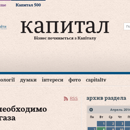
time
Капитал 500
ойти
Бізнес починається з Капіталу
ології
думки
інтереси
фото
capitaltv
архив раздела
RSS
 необходимо
Апрель
201
газа
Пн
Вт
Ср
Чт
П
1
2
3
7
8
9
10