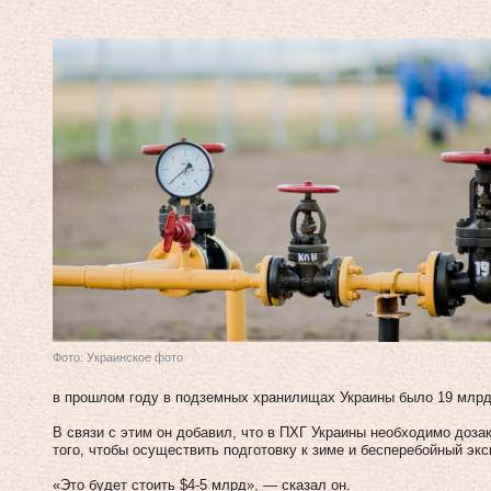
Фото: Украинское фото
в прошлом году в подземных хранилищах Украины было 19 млрд 
В связи с этим он добавил, что в ПХГ Украины необходимо доза
того, чтобы осуществить подготовку к зиме и бесперебойный эк
«Это будет стоить $4-5 млрд», — сказал он.