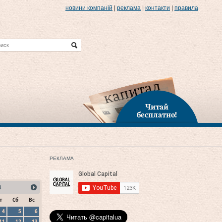
новини компаній
|
реклама
|
контакти
|
правила
Читай
бесплатно!
РЕКЛАМА
4
т
Сб
Вс
4
5
6
11
12
13