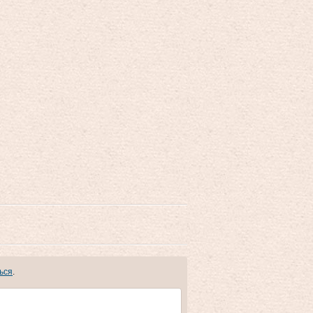
ься
.