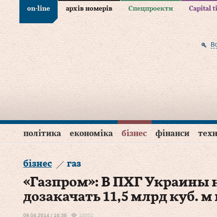
on-line
архів номерів
Спецпроекти
Capital 
В
політика
економіка
бізнес
фінанси
техн
бізнес
газ
«Газпром»: В ПХГ Украины
дозакачать 11,5 млрд куб. м 
09.04.2014 / 16:36
10051