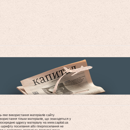
ь-яке використання матеріалів сайту
користання тільки матеріалів, що знаходяться у
посередню адресу матеріалу на www.capital.ua
ір шрифту посилання або гіперпосилання не
ся у закритому доступі та доступні лише