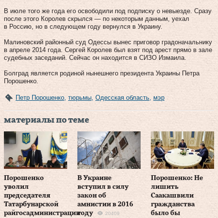
В июле того же года его освободили под подписку о невыезде. Сразу
после этого Королев скрылся — по некоторым данным, уехал
в Россию, но в следующем году вернулся в Украину.
Малиновский районный суд Одессы вынес приговор градоначальнику
в апреле 2014 года. Сергей Королев был взят под арест прямо в зале
судебных заседаний. Сейчас он находится в СИЗО Измаила.
Болград является родиной нынешнего президента Украины Петра
Порошенко.
Петр Порошенко
,
тюрьмы
,
Одесская область
,
мэр
материалы по теме
Порошенко
В Украине
Порошенко: Не
уволил
вступил в силу
лишить
председателя
закон об
Саакашвили
Татарбунарской
амнистии в 2016
гражданства
райгосадминистрации
году
было бы
20409