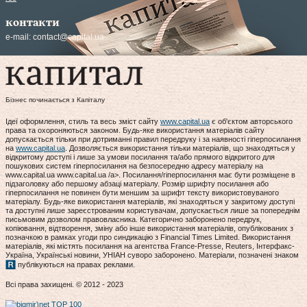
контакти
e-mail:
contact@capital.ua
Бізнес починається з Капіталу
Ідеї оформлення, стиль та весь зміст сайту
www.capital.ua
є об'єктом авторського
права та охороняються законом. Будь-яке використання матеріалів сайту
допускається тільки при дотриманні правил передруку і за наявності гіперпосилання
на
www.capital.ua
. Дозволяється використання тільки матеріалів, що знаходяться у
відкритому доступі і лише за умови посилання та/або прямого відкритого для
пошукових систем гіперпосилання на безпосередню адресу матеріалу на
www.capital.ua www.capital.ua /a>. Посилання/гіперпосилання має бути розміщене в
підзаголовку або першому абзаці матеріалу. Розмір шрифту посилання або
гіперпосилання не повинен бути меншим за шрифт тексту використовуваного
матеріалу. Будь-яке використання матеріалів, які знаходяться у закритому доступі
та доступні лише зареєстрованим користувачам, допускається лише за попереднім
письмовим дозволом правовласника. Категорично заборонено передрук,
копіювання, відтворення, зміну або інше використання матеріалів, опублікованих з
позначкою в рамках угоди про синдикацію з Financial Times Limited. Використання
матеріалів, які містять посилання на агентства France-Presse, Reuters, Інтерфакс-
Україна, Українські новини, УНІАН суворо заборонено. Матеріали, позначені знаком
публікуються на правах реклами.
Всі права захищені. © 2012 - 2023