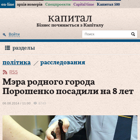
on-line
архів номерів
Спецпроекти
Capital time
Капитал 500
Бізнес починається з Капіталу
Войти
разделы
політика
расследования
RSS
Мэра родного города
Порошенко посадили на 8 лет
06.08.2014 / 11:00
8743