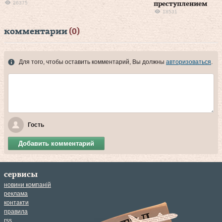
26375
преступлением
18531
комментарии
(0)
Для того, чтобы оставить комментарий, Вы должны
авторизоваться
.
Гость
Добавить комментарий
сервисы
новини компаній
реклама
контакти
правила
rss