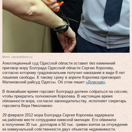
Фото: severinform.ru
Апелляционный суд Одесской области оставил без изменений
приговор мэру Болграда Одесской области Сергею Королеву,
согласно которому градоначальник получил наказание в виде 8 лет
лишения свободы. К такому сроку в апреле Королева приговорил
Малиновский райсуд Одессы. Об этом пишет
«Думская»
.
В ближайшее время горсовет Болграда должен собраться на сессию,
чтобы прекратить полномочия Королева. В настоящее время
обязанности мэра, согласно законодательству, исполняет секретарь
горсовета Вера Николаенко.
29 февраля 2012 мэра Болграда Сергея Королева задержали
на рабочем месте сотрудники киевской милиции. Его обвинили
в получении 30 тыс. долларов и 50 тыс. гривен взятки за отчуждение
из коммунальной собственности двух объектов недвижимости.