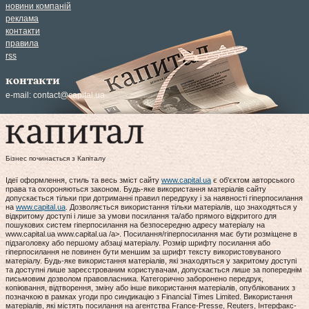
новини компаній
реклама
контакти
правила
rss
контакти
e-mail:
contact@capital.ua
Бізнес починається з Капіталу
Ідеї оформлення, стиль та весь зміст сайту
www.capital.ua
є об'єктом авторського
права та охороняються законом. Будь-яке використання матеріалів сайту
допускається тільки при дотриманні правил передруку і за наявності гіперпосилання
на
www.capital.ua
. Дозволяється використання тільки матеріалів, що знаходяться у
відкритому доступі і лише за умови посилання та/або прямого відкритого для
пошукових систем гіперпосилання на безпосередню адресу матеріалу на
www.capital.ua www.capital.ua /a>. Посилання/гіперпосилання має бути розміщене в
підзаголовку або першому абзаці матеріалу. Розмір шрифту посилання або
гіперпосилання не повинен бути меншим за шрифт тексту використовуваного
матеріалу. Будь-яке використання матеріалів, які знаходяться у закритому доступі
та доступні лише зареєстрованим користувачам, допускається лише за попереднім
письмовим дозволом правовласника. Категорично заборонено передрук,
копіювання, відтворення, зміну або інше використання матеріалів, опублікованих з
позначкою в рамках угоди про синдикацію з Financial Times Limited. Використання
матеріалів, які містять посилання на агентства France-Presse, Reuters, Інтерфакс-