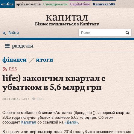
on-line
архів номерів
Спецпроекти
Capital time
Капитал 500
Бізнес починається з Капіталу
Войти
разделы
фінанси
итоги
RSS
life:) закончил квартал с
убытком в 5,6 млрд грн
30.04.2015 / 13:17
8681
Оператор мобильной связи «Астелит» (бренд life:)) за первый квартал
2015 года получил убыток в размере 5,63 млрд грн. Об этом
сообщает
Капитал
со ссылкой на
«Дело»
.
В первом и четвертом кварталах 2014 года убыток компании составил