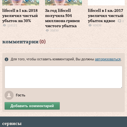
lifecell в I кв.-2018
За год lifecell
lifecell в I кв.-2017
увеличил чистый
получила 504
увеличил чистый
убыток на 30%
миллиона гривен
убыток вдвое
2
118121
40839
чистого убытка
35830
комментарии
(0)
Для того, чтобы оставить комментарий, Вы должны
авторизоваться
.
Гость
Добавить комментарий
сервисы