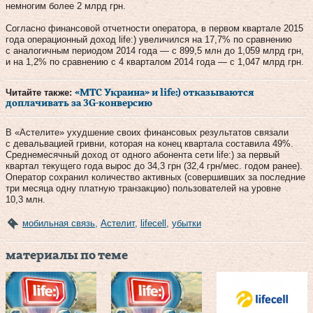
немногим более 2 млрд грн.
Согласно финансовой отчетности оператора, в первом квартале 2015
года операционный доход life:) увеличился на 17,7% по сравнению
с аналогичным периодом 2014 года — с 899,5 млн до 1,059 млрд грн,
и на 1,2% по сравнению с 4 кварталом 2014 года — с 1,047 млрд грн.
Читайте также:
«МТС Украина» и life:) отказываются
доплачивать за 3G-конверсию
В «Астелите» ухудшение своих финансовых результатов связали
с девальвацией гривни, которая на конец квартала составила 49%.
Среднемесячный доход от одного абонента сети life:) за первый
квартал текущего года вырос до 34,3 грн (32,4 грн/мес. годом ранее).
Оператор сохранил количество активных (совершивших за последние
три месяца одну платную транзакцию) пользователей на уровне
10,3 млн.
мобильная связь
,
Астелит
,
lifecell
,
убытки
материалы по теме