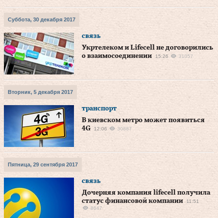
Суббота, 30 декабря 2017
связь
Укртелеком и Lifecell не договорились
о взаимосоединении
15:26
31057
Вторник, 5 декабря 2017
транспорт
В киевском метро может появиться
4G
12:06
30887
Пятница, 29 сентября 2017
связь
Дочерняя компания lifecell получила
статус финансовой компании
11:51
8647