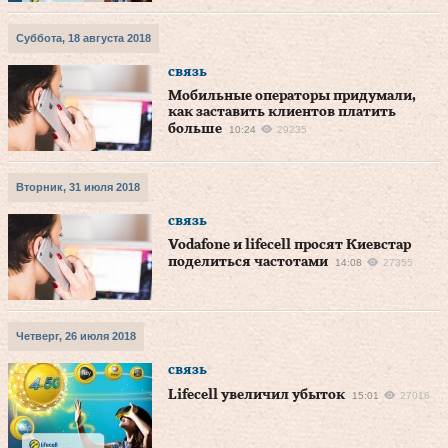
Суббота, 18 августа 2018
связь
Мобильные операторы придумали,
как заставить клиентов платить
больше
10:24
29235
Вторник, 31 июля 2018
связь
Vodafone и lifecell просят Киевстар
поделиться частотами
14:08
27355
Четверг, 26 июля 2018
связь
Lifecell увеличил убыток
15:01
27016