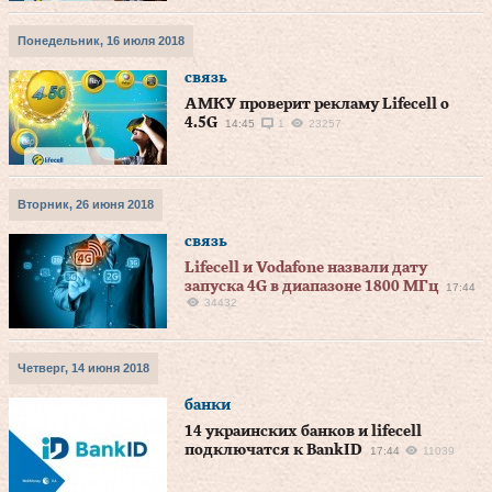
Понедельник, 16 июля 2018
связь
АМКУ проверит рекламу Lifecell o
4.5G
14:45
1
23257
Вторник, 26 июня 2018
связь
Lifecell и Vodafone назвали дату
запуска 4G в диапазоне 1800 МГц
17:44
34432
Четверг, 14 июня 2018
банки
14 украинских банков и lifecell
подключатся к BankID
17:44
11039