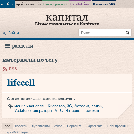
on-line
архів номерів
Спецпроекти
Capital time
Капитал 500
Бізнес починається з Капіталу
Войти
разделы
материалы по тегу
RSS
lifecell
С этим тегом чаще всего используют:
мобильная связь
,
Киевстар
,
3G
,
Астелит
,
связь
,
Vodafone
,
операторы
,
МТС
,
Интернет
,
телеком
все
новости
публикации
фото
CapitalTV
Capital time
Спецпроекты
capital500_type