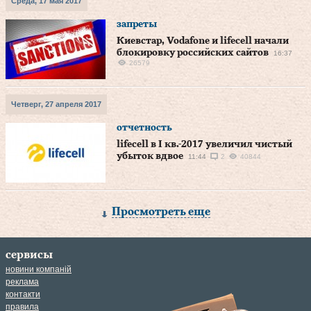
Среда, 17 мая 2017
запреты
Киевстар, Vodafone и lifecell начали
блокировку российских сайтов
16:37
26579
Четверг, 27 апреля 2017
отчетность
lifecell в I кв.-2017 увеличил чистый
убыток вдвое
11:44
2
40844
Просмотреть еще
сервисы
новини компаній
реклама
контакти
правила