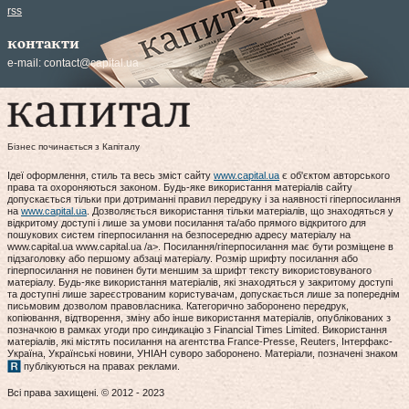
rss
контакти
e-mail:
contact@capital.ua
Бізнес починається з Капіталу
Ідеї оформлення, стиль та весь зміст сайту
www.capital.ua
є об'єктом авторського
права та охороняються законом. Будь-яке використання матеріалів сайту
допускається тільки при дотриманні правил передруку і за наявності гіперпосилання
на
www.capital.ua
. Дозволяється використання тільки матеріалів, що знаходяться у
відкритому доступі і лише за умови посилання та/або прямого відкритого для
пошукових систем гіперпосилання на безпосередню адресу матеріалу на
www.capital.ua www.capital.ua /a>. Посилання/гіперпосилання має бути розміщене в
підзаголовку або першому абзаці матеріалу. Розмір шрифту посилання або
гіперпосилання не повинен бути меншим за шрифт тексту використовуваного
матеріалу. Будь-яке використання матеріалів, які знаходяться у закритому доступі
та доступні лише зареєстрованим користувачам, допускається лише за попереднім
письмовим дозволом правовласника. Категорично заборонено передрук,
копіювання, відтворення, зміну або інше використання матеріалів, опублікованих з
позначкою в рамках угоди про синдикацію з Financial Times Limited. Використання
матеріалів, які містять посилання на агентства France-Presse, Reuters, Інтерфакс-
Україна, Українські новини, УНІАН суворо заборонено. Матеріали, позначені знаком
публікуються на правах реклами.
Всі права захищені. © 2012 - 2023