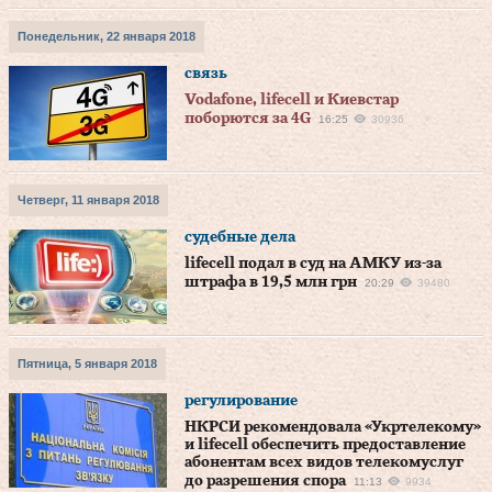
Понедельник, 22 января 2018
связь
Vodafone, lifecell и Киевстар
поборются за 4G
16:25
30936
Четверг, 11 января 2018
судебные дела
lifecell подал в суд на АМКУ из-за
штрафа в 19,5 млн грн
20:29
39480
Пятница, 5 января 2018
регулирование
НКРСИ рекомендовала «Укртелекому»
и lifecell обеспечить предоставление
абонентам всех видов телекомуслуг
до разрешения спора
11:13
9934