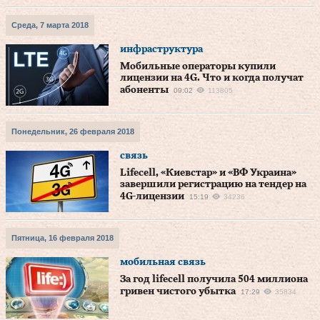
Среда, 7 марта 2018
инфраструктура
Мобильные операторы купили
лицензии на 4G. Что и когда получат
абоненты
09:02
113805
Понедельник, 26 февраля 2018
связь
Lifecell, «Киевстар» и «ВФ Украина»
завершили регистрацию на тендер на
4G-лицензии
15:19
34236
Пятница, 16 февраля 2018
мобильная связь
За год lifecell получила 504 миллиона
гривен чистого убытка
17:29
35834