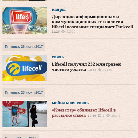
кадры
Дирекцию информационных и
коммуникационных технологий
lifecell возглавил специалист Turkcell
11:26
31509
Пятница, 28 июля 2017
связь
Lifecell получил 232 млн гривен
чистого убытка
10:47
27160
Пятница, 23 июня 2017
мобильная связь
«Киевстар» обвиняет lifecell в
рассылке спама
12:59
1
35244