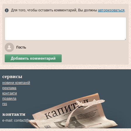
Для того, чтобы оставить комментарий, Вы должны
авторизоваться
.
Гость
Добавить комментарий
сервисы
новини компаній
реклама
контакти
правила
rss
контакти
e-mail:
contact@capital.ua