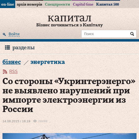
on-line
архів номерів
Спецпроекти
Capital time
Капитал 500
Бізнес починається з Капіталу
Войти
разделы
бізнес
энергетика
RSS
Со стороны «Укринтерэнерго»
не выявлено нарушений при
импорте электроэнергии из
России
14.08.2015 / 18:19
28499