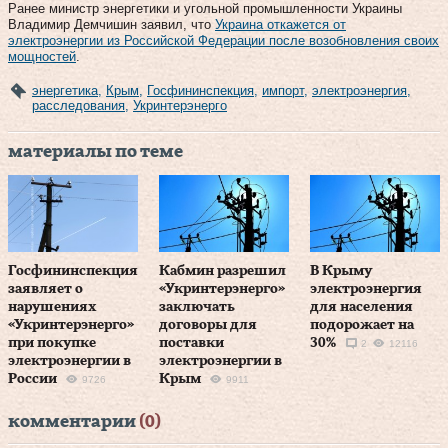
Ранее министр энергетики и угольной промышленности Украины
Владимир Демчишин заявил, что
Украина откажется от
электроэнергии из Российской Федерации после возобновления своих
мощностей
.
энергетика
,
Крым
,
Госфининспекция
,
импорт
,
электроэнергия
,
расследования
,
Укринтерэнерго
материалы по теме
Госфининспекция
Кабмин разрешил
В Крыму
заявляет о
«Укринтерэнерго»
электроэнергия
нарушениях
заключать
для населения
«Укринтерэнерго»
договоры для
подорожает на
при покупке
поставки
30%
2
12116
электроэнергии в
электроэнергии в
России
Крым
9726
9911
комментарии
(0)