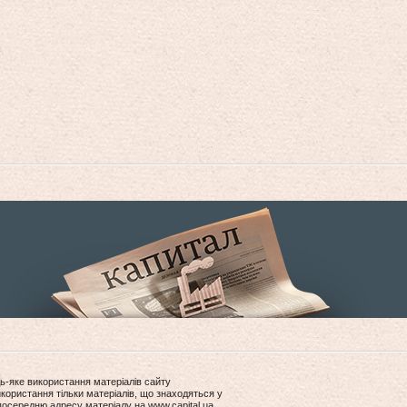
ь-яке використання матеріалів сайту
користання тільки матеріалів, що знаходяться у
посередню адресу матеріалу на www.capital.ua