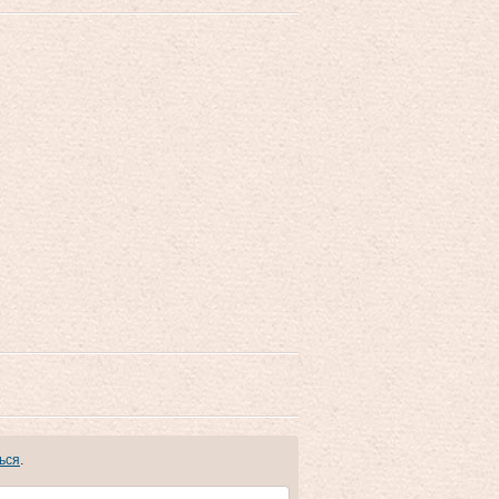
ься
.