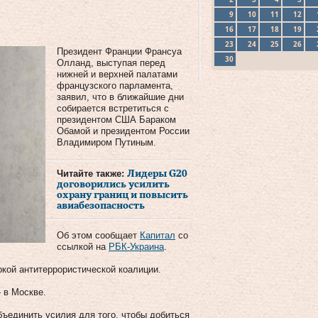
9
10
11
12
16
17
18
19
23
24
25
26
Президент Франции Франсуа
30
Олланд, выступая перед
нижней и верхней палатами
французского парламента,
заявил, что в ближайшие дни
собирается встретиться с
президентом США Бараком
Обамой и президентом России
Владимиром Путиным.
Читайте также:
Лидеры G20
договорились усилить
охрану границ и повысить
авиабезопасность
Об этом сообщает
Капитал
со
ссылкой на
РБК-Украина
.
окой антитеррористической коалиции.
 в Москве.
бъединить усилия для того, чтобы добиться