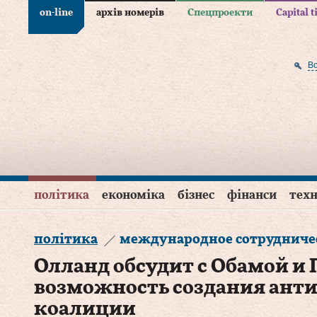
on-line
архів номерів
Спецпроекти
Capital 
В
політика
економіка
бізнес
фінанси
техн
політика
международное сотрудниче
Олланд обсудит с Обамой 
возможность создания ант
коалиции