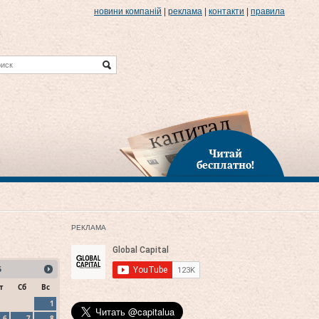
новини компаній
|
реклама
|
контакти
|
правила
Читай
бесплатно!
РЕКЛАМА
5
т
Сб
Вс
1
6
7
8