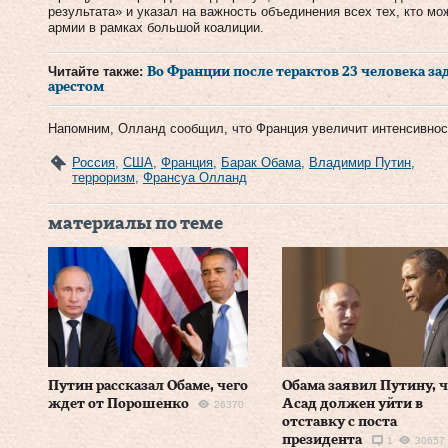
результата» и указал на важность объединения всех тех, кто мо
армии в рамках большой коалиции.
Читайте также:
Во Франции после терактов 23 человека з
арестом
Напомним, Олланд сообщил, что Франция увеличит интенсивнос
Россия
,
США
,
Франция
,
Барак Обама
,
Владимир Путин
,
терроризм
,
Франсуа Олланд
материалы по теме
Путин рассказал Обаме, чего
Обама заявил Путину, 
ждет от Порошенко
Асад должен уйти в
26370
отставку с поста
президента
1
30657