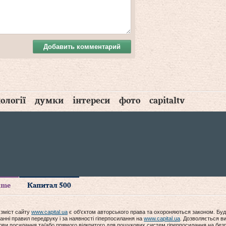
Добавить комментарий
ології
думки
інтереси
фото
capitaltv
time
Капитал 500
 зміст сайту
www.capital.ua
є об'єктом авторського права та охороняються законом. Буд
анні правил передруку і за наявності гіперпосилання на
www.capital.ua
. Дозволяється ви
мови посилання та/або прямого відкритого для пошукових систем гіперпосилання на без