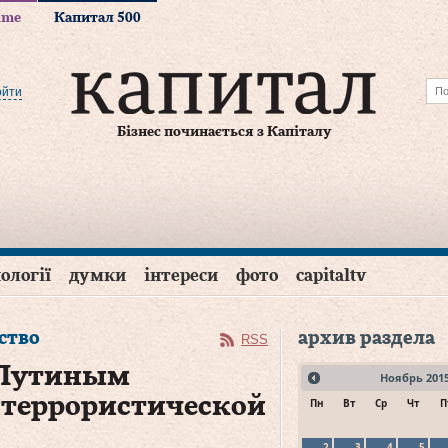
time
Капитал 500
ойти
Бізнес починається з Капіталу
ології
думки
інтереси
фото
capitaltv
ство
архив раздела
RSS
и Путиным
Ноябрь
201
итеррористической
Пн
Вт
Ср
Чт
П
2
3
4
5