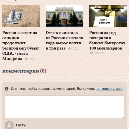
Россия в ответ на
Отток капитала
Россия за год
санкции
из России с начала
потеряла в
продолжит
года вырос почти
банках-банкротах
распродажу бумаг
в три раза
100 миллиардов
9525
20916
США, - глава
Минфина
19737
комментарии
(0)
Для того, чтобы оставить комментарий, Вы должны
авторизоваться
.
Гость