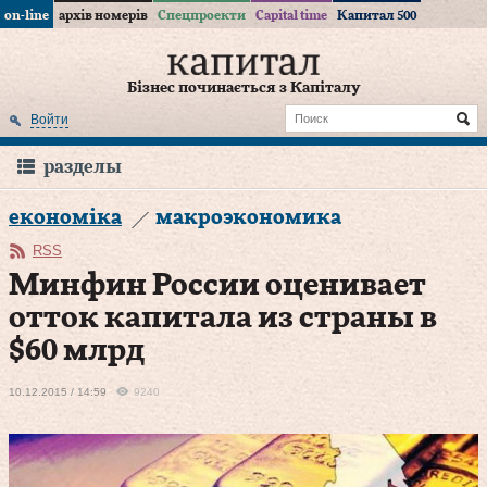
on-line
архів номерів
Спецпроекти
Capital time
Капитал 500
Бізнес починається з Капіталу
Войти
разделы
економіка
макроэкономика
RSS
Минфин России оценивает
отток капитала из страны в
$60 млрд
10.12.2015 / 14:59
9240