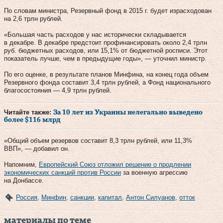
По словам министра, Резервный фонд в 2015 г. будет израсходован
на 2,6 трлн рублей.
«Большая часть расходов у нас исторически складывается
в декабре. В декабре предстоит профинансировать около 2,4 трлн
руб. бюджетных расходов, или 15,1% от бюджетной росписи. Этот
показатель лучше, чем в предыдущие годы», — уточнил министр.
По его оценке, в результате планов Минфина, на конец года объем
Резервного фонда составит 3,4 трлн рублей, а Фонд национального
благосостояния — 4,9 трлн рублей.
Читайте также:
За 10 лет из Украины нелегально выведено
более $116 млрд
«Общий объем резервов составит 8,3 трлн рублей, или 11,3%
ВВП», — добавил он.
Напомним,
Европейский Союз отложил решение о продлении
экономических санкций против России
за военную агрессию
на Донбассе.
Россия
,
Минфин
,
санкции
,
капитал
,
Антон Силуанов
,
отток
материалы по теме