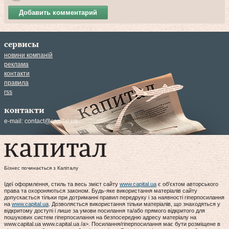
Добавить комментарий
сервисы
новини компаній
реклама
контакти
правила
rss
контакти
e-mail:
contact@capital.ua
Бізнес починається з Капіталу
Ідеї оформлення, стиль та весь зміст сайту
www.capital.ua
є об'єктом авторського
права та охороняються законом. Будь-яке використання матеріалів сайту
допускається тільки при дотриманні правил передруку і за наявності гіперпосилання
на
www.capital.ua
. Дозволяється використання тільки матеріалів, що знаходяться у
відкритому доступі і лише за умови посилання та/або прямого відкритого для
пошукових систем гіперпосилання на безпосередню адресу матеріалу на
www.capital.ua www.capital.ua /a>. Посилання/гіперпосилання має бути розміщене в