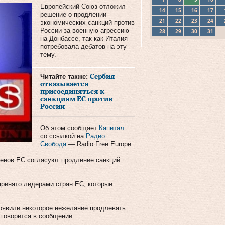
Европейский Союз отложил
14
15
16
17
решение о продлении
21
22
23
24
экономических санкций против
России за военную агрессию
28
29
30
31
на Донбассе, так как Италия
потребовала дебатов на эту
тему.
Читайте также:
Сербия
отказывается
присоединяться к
санкциям ЕС против
России
Об этом сообщает
Капитал
со ссылкой на
Радио
Свобода
— Radio Free Europe.
ленов ЕС согласуют продление санкций
принято лидерами стран ЕС, которые
оявили некоторое нежелание продлевать
говорится в сообщении.