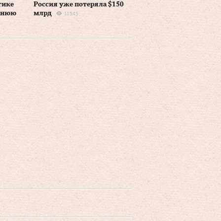
тике
Россия уже потеряла $150
еднюю
млрд
11545