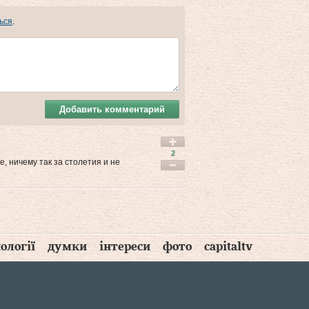
ься
.
Добавить комментарий
2
е, ничему так за столетия и не
ології
думки
інтереси
фото
capitaltv