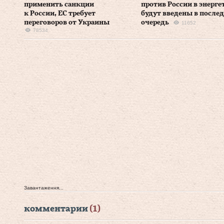
применить санкции
против России в энерге
к России, ЕС требует
будут введены в посл
переговоров от Украины
очередь
11652
78534
Завантаження...
комментарии
(1)