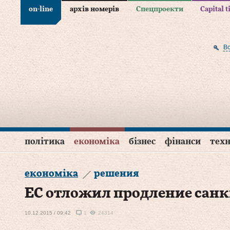
on-line
архів номерів
Спецпроекти
Capital 
В
політика
економіка
бізнес
фінанси
техн
економіка
решения
ЕС отложил продление санк
10.12.2015 / 09:42
1
24314