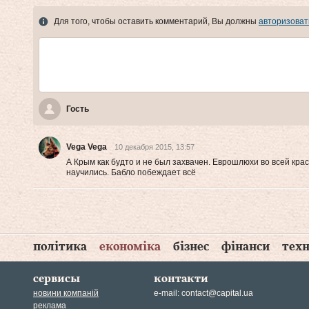
Для того, чтобы оставить комментарий, Вы должны
авторизоват
Гость
Vega Vega
10 декабря 2015, 13:57
А Крым как будто и не был захвачен. Еврошлюхи во всей крас
научились. Бабло побеждает всё
політика
економіка
бізнес
фінанси
техн
сервисы
контакти
новини компаній
e-mail:
contact@capital.ua
реклама