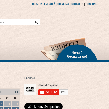
новини компаній
|
реклама
|
контакти
|
правила
Читай
бесплатно!
РЕКЛАМА
5
т
Сб
Вс
4
5
6
11
12
13