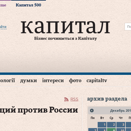
time
Капитал 500
ойти
Бізнес починається з Капіталу
ології
думки
інтереси
фото
capitaltv
архив раздела
RSS
ций против России
Декабрь
201
Пн
Вт
Ср
Чт
П
1
2
3
7
8
9
10