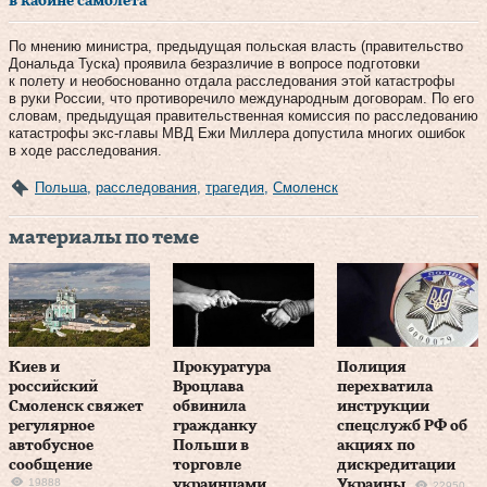
в кабине самолета
По мнению министра, предыдущая польская власть (правительство
Дональда Туска) проявила безразличие в вопросе подготовки
к полету и необоснованно отдала расследования этой катастрофы
в руки России, что противоречило международным договорам. По его
словам, предыдущая правительственная комиссия по расследованию
катастрофы экс-главы МВД Ежи Миллера допустила многих ошибок
в ходе расследования.
Польша
,
расследования
,
трагедия
,
Смоленск
материалы по теме
Киев и
Прокуратура
Полиция
российский
Вроцлава
перехватила
Смоленск свяжет
обвинила
инструкции
регулярное
гражданку
спецслужб РФ об
автобусное
Польши в
акциях по
сообщение
торговле
дискредитации
19888
украинцами
Украины
22950