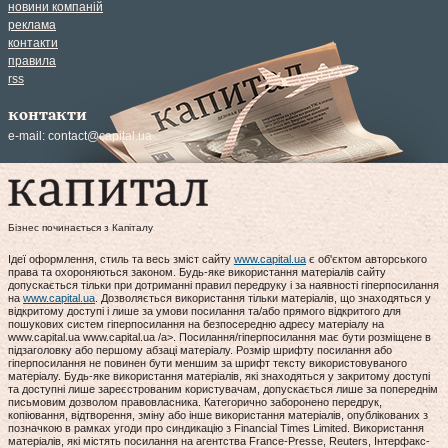
новини компаній
реклама
контакти
правила
rss
контакти
e-mail:
contact@capital.ua
Бізнес починається з Капіталу
Ідеї оформлення, стиль та весь зміст сайту
www.capital.ua
є об'єктом авторського
права та охороняються законом. Будь-яке використання матеріалів сайту
допускається тільки при дотриманні правил передруку і за наявності гіперпосилання
на
www.capital.ua
. Дозволяється використання тільки матеріалів, що знаходяться у
відкритому доступі і лише за умови посилання та/або прямого відкритого для
пошукових систем гіперпосилання на безпосередню адресу матеріалу на
www.capital.ua www.capital.ua /a>. Посилання/гіперпосилання має бути розміщене в
підзаголовку або першому абзаці матеріалу. Розмір шрифту посилання або
гіперпосилання не повинен бути меншим за шрифт тексту використовуваного
матеріалу. Будь-яке використання матеріалів, які знаходяться у закритому доступі
та доступні лише зареєстрованим користувачам, допускається лише за попереднім
письмовим дозволом правовласника. Категорично заборонено передрук,
копіювання, відтворення, зміну або інше використання матеріалів, опублікованих з
позначкою в рамках угоди про синдикацію з Financial Times Limited. Використання
матеріалів, які містять посилання на агентства France-Presse, Reuters, Інтерфакс-