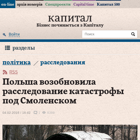
on-line
архів номерів
Спецпроекти
Capital time
Капитал 500
Бізнес починається з Капіталу
Войти
разделы
політика
расследования
RSS
Польша возобновила
расследование катастрофы
под Смоленском
04.02.2016 / 16:42
1
8389