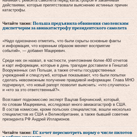
начиная с ремонта самолета перед катастрофой и заканчивая
действиями, которые препятствовали выяснению истинных причин
катастрофы.
Читайте также:
Польша предъявила обвинения смоленским
диспетчерам за авиакатастрофу президентского самолета
«Надо однозначно отметить, что были скрыты основные факты
и информация, что коренным образом меняет восприятие
событий», — добавил Мацеревич.
Среди них он назвал, в частности, уничтожение более 400 отчетов
и карт информации, которые в день трагедии доставили в Генштаб
Вооруженных сил Польши, а также отчеты государственных
учреждений и спецслужб, которые показывают, что были попытки
сделать невозможным получение правдивой информации. Глава МНО
подчеркнул, что новый рапорт позволит выяснить: «что случилось»
и «кто за это ответственный?».
Возглавит подкомиссию эксперт Вацлав Берчинский, который,
по словам Мацеревича, исследовал много авиакатастроф в США.
В состав комиссии, кроме польских специалистов, вошли несколько
специалистов из США и Великобритании, а также бывший советник
президента РФ Андрей Илларионов.
Читайте также:
ЕС хочет пересмотреть норму о числе пилотов