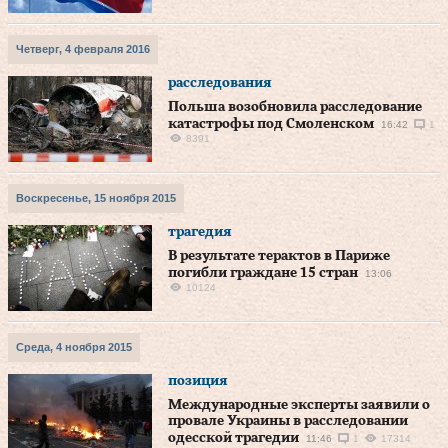
Четверг, 4 февраля 2016
расследования
Польша возобновила расследование
катастрофы под Смоленском
16:42
1
8391
Воскресенье, 15 ноября 2015
трагедия
В результате терактов в Париже
погибли граждане 15 стран
13:06
10124
Среда, 4 ноября 2015
позиция
Международные эксперты заявили о
провале Украины в расследовании
одесской трагедии
11:46
1
17314