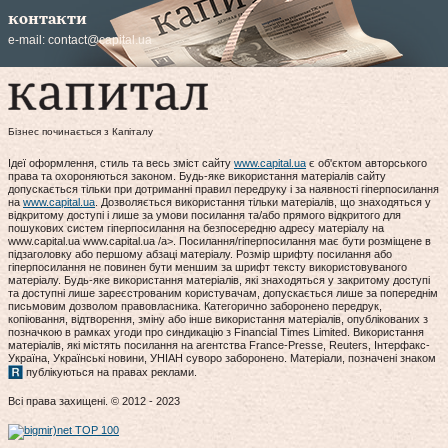
контакти
e-mail:
contact@capital.ua
Бізнес починається з Капіталу
Ідеї оформлення, стиль та весь зміст сайту
www.capital.ua
є об'єктом авторського
права та охороняються законом. Будь-яке використання матеріалів сайту
допускається тільки при дотриманні правил передруку і за наявності гіперпосилання
на
www.capital.ua
. Дозволяється використання тільки матеріалів, що знаходяться у
відкритому доступі і лише за умови посилання та/або прямого відкритого для
пошукових систем гіперпосилання на безпосередню адресу матеріалу на
www.capital.ua www.capital.ua /a>. Посилання/гіперпосилання має бути розміщене в
підзаголовку або першому абзаці матеріалу. Розмір шрифту посилання або
гіперпосилання не повинен бути меншим за шрифт тексту використовуваного
матеріалу. Будь-яке використання матеріалів, які знаходяться у закритому доступі
та доступні лише зареєстрованим користувачам, допускається лише за попереднім
письмовим дозволом правовласника. Категорично заборонено передрук,
копіювання, відтворення, зміну або інше використання матеріалів, опублікованих з
позначкою в рамках угоди про синдикацію з Financial Times Limited. Використання
матеріалів, які містять посилання на агентства France-Presse, Reuters, Інтерфакс-
Україна, Українські новини, УНІАН суворо заборонено. Матеріали, позначені знаком
публікуються на правах реклами.
Всі права захищені. © 2012 - 2023