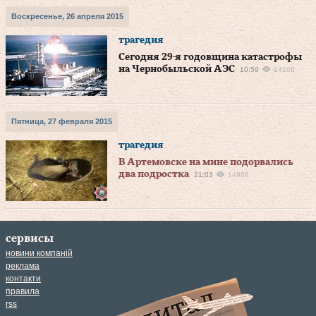
Воскресенье, 26 апреля 2015
трагедия
Сегодня 29-я годовщина катастрофы
на Чернобыльской АЭС
10:59
14106
Пятница, 27 февраля 2015
трагедия
В Артемовске на мине подорвались
два подростка
21:03
14988
сервисы
новини компаній
реклама
контакти
правила
rss