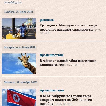
capital500_type
Суббота, 21 июля 2018
резонанс
Трагедия в Миссури: капитан судна
просил не надевать спасжилеты
10:07
24859
Воскресенье, 6 мая 2018
происшествие
В Африке жираф убил известного
кинорежиссера
15:56
11878
Вторник, 31 октября 2017
происшествия
В КНДР обрушился тоннель на
ядерном полигоне, 200 человек
погибли
16:25
7360