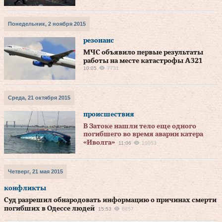
Понедельник, 2 ноября 2015
резонанс
МЧС объявило первые результаты
работы на месте катастрофы A321
10:05
7731
Среда, 21 октября 2015
происшествия
В Затоке нашли тело еще одного
погибшего во время аварии катера
«Иволга»
11:06
10053
Четверг, 21 мая 2015
конфликты
Суд разрешил обнародовать информацию о причинах смерти
погибших в Одессе людей
15:53
6857