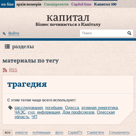
on-line
архів номерів
Спецпроекти
Capital time
Капитал 500
Бізнес починається з Капіталу
Войти
разделы
материалы по тегу
RSS
трагедия
С этим тегом чаще всего используют:
расследования
,
погибшие
,
Одесса
,
атомная энергетика
,
ЧАЭС
,
суд
,
информация
,
Дом профсоюзов
,
Одесская
область
,
ЧП
все
новости
публикации
фото
CapitalTV
Capital time
Спецпроекты