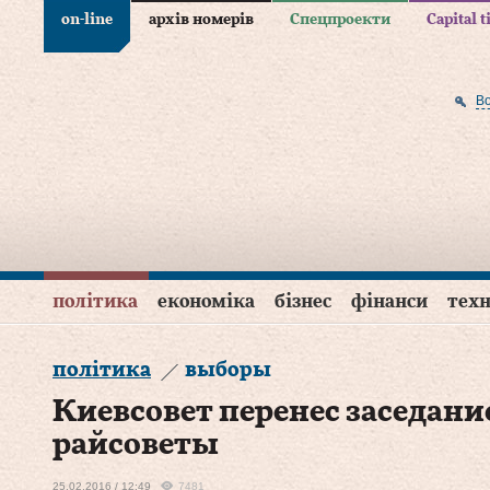
on-line
архів номерів
Спецпроекти
Capital 
В
політика
економіка
бізнес
фінанси
техн
політика
выборы
Киевсовет перенес заседани
райсоветы
25.02.2016 / 12:49
7481