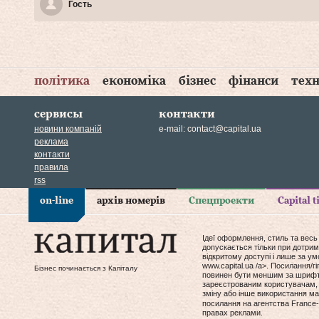
Гость
політика
економіка
бізнес
фінанси
техн
сервисы
контакти
новини компаній
e-mail:
contact@capital.ua
реклама
контакти
правила
rss
on-line
архів номерів
Спецпроекти
Capital 
Ідеї оформлення, стиль та весь
допускається тільки при дотрим
відкритому доступі і лише за у
www.capital.ua /a>. Посилання/
Бізнес починається з Капіталу
повинен бути меншим за шрифт т
зареєстрованим користувачам, 
зміну або інше використання мат
посилання на агентства France-
правах реклами.