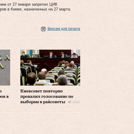
ем от 27 января запретил ЦИК
ов в Киеве, назначенных на 27 марта.
Версия для печати
о
Киевсовет повторно
ов в
провалил голосование по
выборам в райсоветы
8093