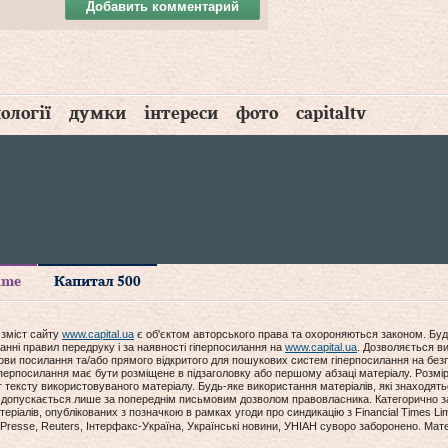
Добавить комментарий
ології
думки
інтереси
фото
capitaltv
time
Капитал 500
 зміст сайту
www.capital.ua
є об'єктом авторського права та охороняються законом. Буд
анні правил передруку і за наявності гіперпосилання на
www.capital.ua
. Дозволяється ви
мови посилання та/або прямого відкритого для пошукових систем гіперпосилання на без
гіперпосилання має бути розміщене в підзаголовку або першому абзаці матеріалу. Розм
ексту використовуваного матеріалу. Будь-яке використання матеріалів, які знаходять
допускається лише за попереднім письмовим дозволом правовласника. Категорично за
еріалів, опублікованих з позначкою в рамках угоди про синдикацію з Financial Times Lim
Presse, Reuters, Інтерфакс-Україна, Українські новини, УНІАН суворо заборонено. Мат