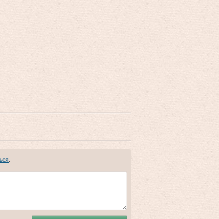
ься
.