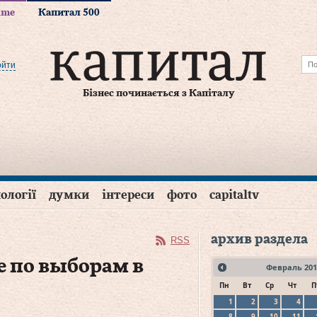
time
Капитал 500
ойти
Бізнес починається з Капіталу
ології
думки
інтереси
фото
capitaltv
архив раздела
RSS
е по выборам в
Февраль
201
Пн
Вт
Ср
Чт
П
1
2
3
4
8
9
10
11