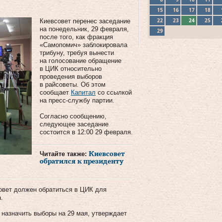
15
16
17
18
22
23
24
25
Киевсовет перенес заседание
на понедельник, 29 февраля,
29
после того, как фракция
«Самопомич» заблокировала
трибуну, требуя вынести
на голосование обращение
в ЦИК относительно
проведения выборов
в райсоветы. Об этом
сообщает
Капитал
со ссылкой
на пресс-службу партии.
Согласно сообщению,
следующее заседание
состоится в 12:00 29 февраля.
Читайте также:
Киевсовет
обратился к президенту
овет должен обратиться в ЦИК для
.
т назначить выборы на 29 мая, утверждает