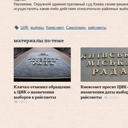
Напомним, Окружной административный суд Киева своим решени
осуществлять какие-либо действия относительно районных выбор
ЦИК
,
выборы
,
Киевсовет
,
Самопомич
,
райсоветы
материалы по теме
Кличко отменил обращение
Киевсовет просит ЦИК 
к ЦИК о назначении
назначении даты выбор
выборов в райсоветы
райсоветы
18123
15612