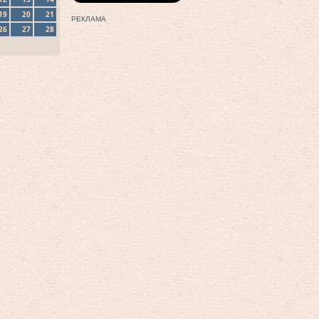
19
20
21
РЕКЛАМА
26
27
28