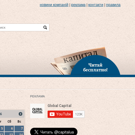
новини компаній
|
реклама
|
контакти
|
правила
Читай
бесплатно!
РЕКЛАМА
6
т
Сб
Вс
5
6
7
12
13
14