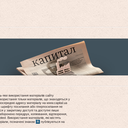
ь-яке використання матеріалів сайту
користання тільки матеріалів, що знаходяться у
посередню адресу матеріалу на www.capital.ua
ір шрифту посилання або гіперпосилання не
ся у закритому доступі та доступні лише
боронено передрук, копіювання, відтворення,
ited. Використання матеріалів, які містять
еріали, позначені знаком
публікуються на