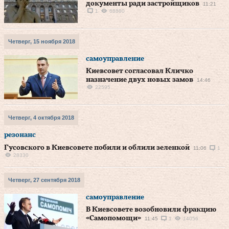
документы ради застройщиков
11:21
1
68880
Четверг, 15 ноября 2018
самоуправление
Киевсовет согласовал Кличко
назначение двух новых замов
14:46
22595
Четверг, 4 октября 2018
резонанс
Гусовского в Киевсовете побили и облили зеленкой
11:06
1
28330
Четверг, 27 сентября 2018
самоуправление
В Киевсовете возобновили фракцию
«Самопомощи»
11:45
1
14056