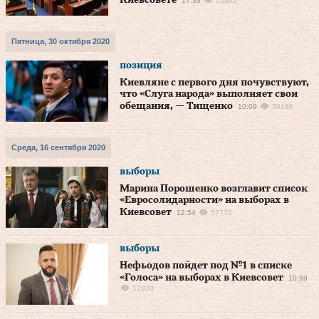
Киевсовете
17:39
26382
Пятница, 30 октября 2020
позиция
Киевляне с первого дня почувствуют,
что «Слуга народа» выполняет свои
обещания, — Тищенко
10:09
30186
Среда, 16 сентября 2020
выборы
Марина Порошенко возглавит список
«Евросолидарности» на выборах в
Киевсовет
12:54
57772
выборы
Нефьодов пойдет под №1 в списке
«Голоса» на выборах в Киевсовет
10:59
12930