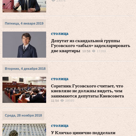
23574
Пятница, 4 января 2019
столица
Депутат из скандальной группы
Гусовского «забыл» задекларировать
две квартиры
10:58
17269
Вторник, 4 декабря 2018
столица
Соратник Гусовского считает, что
киевляне не должны видеть, чем
занимаются депутаты Киевсовета
11:54
29595
Среда, 28 ноября 2018
столица
У Кличко цинично подделали