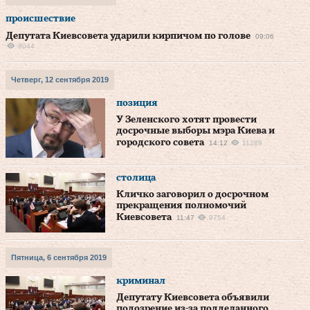
происшествие
Депутата Киевсовета ударили кирпичом по голове
09:06
8044
Четверг, 12 сентября 2019
позиция
У Зеленского хотят провести
досрочные выборы мэра Киева и
городского совета
14:12
11289
столица
Кличко заговорил о досрочном
прекращения полномочий
Киевсовета
11:47
9754
Пятница, 6 сентября 2019
криминал
Депутату Киевсовета объявили
подозрение из-за подделанного