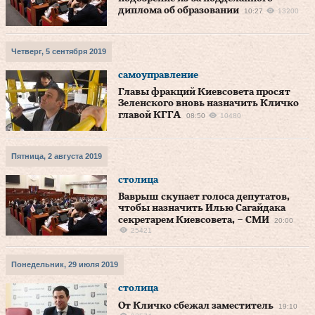
диплома об образовании
10:27
13200
Четверг, 5 сентября 2019
самоуправление
Главы фракций Киевсовета просят
Зеленского вновь назначить Кличко
главой КГГА
08:50
10480
Пятница, 2 августа 2019
столица
Ваврыш скупает голоса депутатов,
чтобы назначить Илью Сагайдака
секретарем Киевсовета, – СМИ
20:00
25421
Понедельник, 29 июля 2019
столица
От Кличко сбежал заместитель
19:10