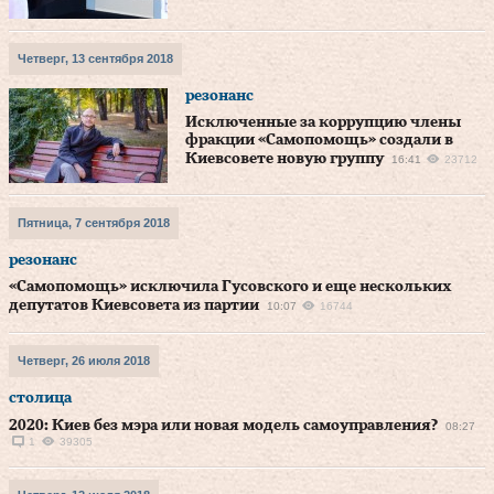
Четверг, 13 сентября 2018
резонанс
Исключенные за коррупцию члены
фракции «Самопомощь» создали в
Киевсовете новую группу
16:41
23712
Пятница, 7 сентября 2018
резонанс
«Самопомощь» исключила Гусовского и еще нескольких
депутатов Киевсовета из партии
10:07
16744
Четверг, 26 июля 2018
столица
2020: Киев без мэра или новая модель самоуправления?
08:27
1
39305