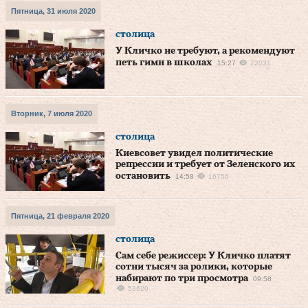
Пятница, 31 июля 2020
столица
У Кличко не требуют, а рекомендуют
петь гимн в школах
15:27
22031
Вторник, 7 июля 2020
столица
Киевсовет увидел политические
репрессии и требует от Зеленского их
остановить
14:58
16756
Пятница, 21 февраля 2020
столица
Сам себе режиссер: У Кличко платят
сотни тысяч за ролики, которые
набирают по три просмотра
09:58
53620