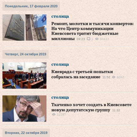
Понедельник, 17 февраля 2020
столица
Ремонт, молотки и тысячи конвертов:
На что Центр коммуникации
Киевсовета тратит бюджетные
миллионы
09:23
1
60412
Четверг, 24 октября 2019
столица
Киеврада с третьей попытки
собралась на заседание
11:52
8207
столица
Ткаченко хочет создать в Киевсовете
новую депутатскую группу
11:32
12287
Вторник, 22 октября 2019