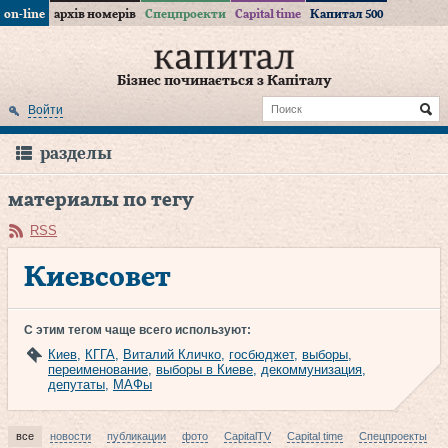
on-line
архів номерів
Спецпроекти
Capital time
Капитал 500
Бізнес починається з Капіталу
Войти
разделы
материалы по тегу
RSS
Киевсовет
С этим тегом чаще всего используют:
Киев
,
КГГА
,
Виталий Кличко
,
госбюджет
,
выборы
,
переименование
,
выборы в Киеве
,
декоммунизация
,
депутаты
,
МАФы
все
новости
публикации
фото
CapitalTV
Capital time
Спецпроекты