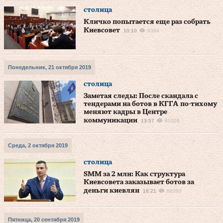
столица
Кличко попытается еще раз собрать
Киевсовет
10:10
9384
Понедельник, 21 октября 2019
столица
Заметая следы: После скандала с
тендерами на ботов в КГГА по-тихому
меняют кадры в Центре
коммуникации
13:57
61026
Среда, 2 октября 2019
столица
SMM за 2 млн: Как структура
Киевсовета заказывает ботов за
деньги киевлян
16:21
68393
Пятница, 20 сентября 2019