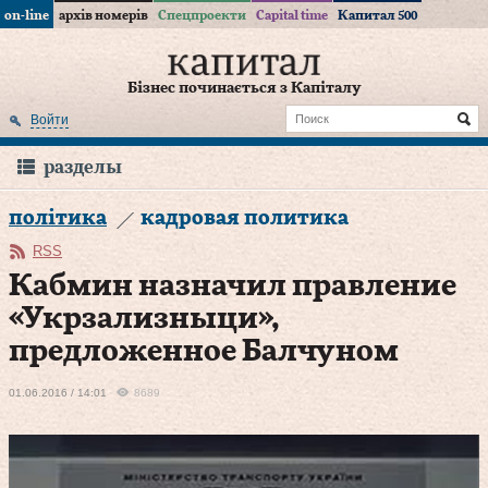
on-line
архів номерів
Спецпроекти
Capital time
Капитал 500
Бізнес починається з Капіталу
Войти
разделы
політика
кадровая политика
RSS
Кабмин назначил правление
«Укрзализныци»,
предложенное Балчуном
01.06.2016 / 14:01
8689