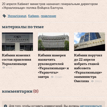
20 апреля Кабинет министров назначил генеральным директором
«Укрзализныци» поляка Войцеха Балчуна.
Укрзалізниця
,
Кабмин
,
правление
материалы по теме
Кабмин изменил
Кабмин намерен
Кабмин поручил
состав правления
назначить
до 22 апреля
Укрзализныци
руководителей
избрать главой
7714
«Укрзализныци» и
набсовета
«Укрпочты»
«Укрзализныци»
завтра
замминистра
21040
Омеляна
20621
комментарии
(0)
Для того, чтобы оставить комментарий, Вы должны
авторизоваться
.