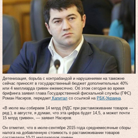
Детенизация, борьба с контрабандой и нарушениями на таможне
сейчас приносят в государственный бюджет дополнительных 40%
или 4 миллиарда гривен ежемесячно. Об этом сегодня во время
брифинга заявил глава Государственной фискальной службы (ГФС)
Роман Насиров, передает
Капитал
со ссылкой на
РБК-Украина
.
«В июле мы собираем 14 млрд (НДС при растаможивании товаров —
ред.), в августе, я думаю, что эта цифра будет 14,5, а может почти
15 млрд гривен», — заявил Насиров.
Он отметил, что в июле-сентябре 2015 года среднемесячные сборы
налога на добавленную стоимость о растаможивании товаров
составляли 10-11 миллиардов гривен.