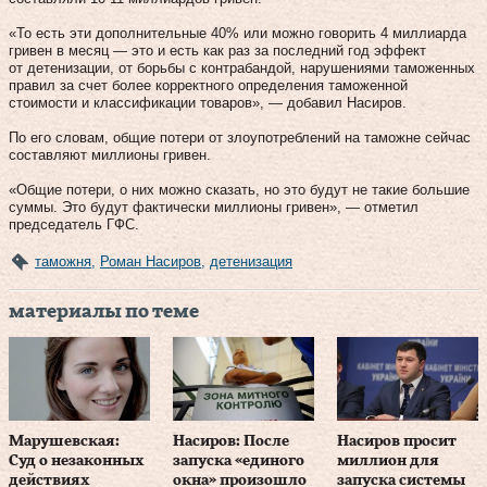
«То есть эти дополнительные 40% или можно говорить 4 миллиарда
гривен в месяц — это и есть как раз за последний год эффект
от детенизации, от борьбы с контрабандой, нарушениями таможенных
правил за счет более корректного определения таможенной
стоимости и классификации товаров», — добавил Насиров.
По его словам, общие потери от злоупотреблений на таможне сейчас
составляют миллионы гривен.
«Общие потери, о них можно сказать, но это будут не такие большие
суммы. Это будут фактически миллионы гривен», — отметил
председатель ГФС.
таможня
,
Роман Насиров
,
детенизация
материалы по теме
Марушевская:
Насиров: После
Насиров просит
Суд о незаконных
запуска «единого
миллион для
действиях
окна» произошло
запуска системы