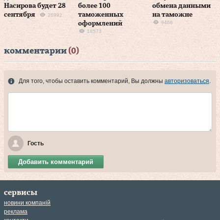
Насирова будет 28
более 100
обмена данными
сентября
таможенных
на таможне
26992
9466
оформлений
18573
комментарии
(0)
Для того, чтобы оставить комментарий, Вы должны
авторизоваться
.
Гость
Добавить комментарий
сервисы
новини компаній
реклама