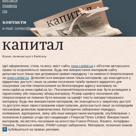
контакти
правила
rss
контакти
e-mail:
contact@capital.ua
Бізнес починається з Капіталу
Ідеї оформлення, стиль та весь зміст сайту
www.capital.ua
є об'єктом авторського
права та охороняються законом. Будь-яке використання матеріалів сайту
допускається тільки при дотриманні правил передруку і за наявності гіперпосилання
на
www.capital.ua
. Дозволяється використання тільки матеріалів, що знаходяться у
відкритому доступі і лише за умови посилання та/або прямого відкритого для
пошукових систем гіперпосилання на безпосередню адресу матеріалу на
www.capital.ua www.capital.ua /a>. Посилання/гіперпосилання має бути розміщене в
підзаголовку або першому абзаці матеріалу. Розмір шрифту посилання або
гіперпосилання не повинен бути меншим за шрифт тексту використовуваного
матеріалу. Будь-яке використання матеріалів, які знаходяться у закритому доступі
та доступні лише зареєстрованим користувачам, допускається лише за попереднім
письмовим дозволом правовласника. Категорично заборонено передрук,
копіювання, відтворення, зміну або інше використання матеріалів, опублікованих з
позначкою в рамках угоди про синдикацію з Financial Times Limited. Використання
матеріалів, які містять посилання на агентства France-Presse, Reuters, Інтерфакс-
Україна, Українські новини, УНІАН суворо заборонено. Матеріали, позначені знаком
публікуються на правах реклами.