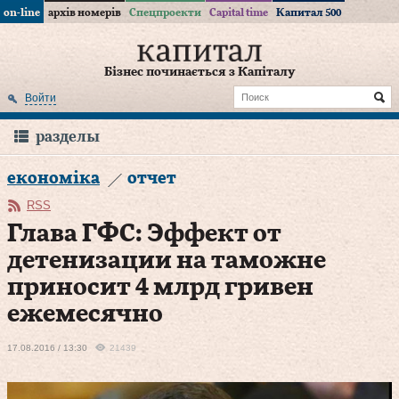
on-line
архів номерів
Спецпроекти
Capital time
Капитал 500
Бізнес починається з Капіталу
Войти
разделы
економіка
отчет
RSS
Глава ГФС: Эффект от
детенизации на таможне
приносит 4 млрд гривен
ежемесячно
17.08.2016 / 13:30
21439