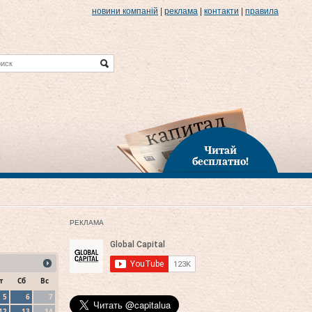
новини компаній
|
реклама
|
контакти
|
правила
Читай
бесплатно!
РЕКЛАМА
т
Сб
Вс
5
6
7
12
13
14