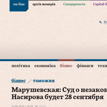
on-line
архів номерів
Спецпроекти
Capital 
В
політика
економіка
бізнес
фінанси
техн
бізнес
таможня
Марушевская: Суд о незако
Насирова будет 28 сентября
23.08.2016 / 19:28
26994