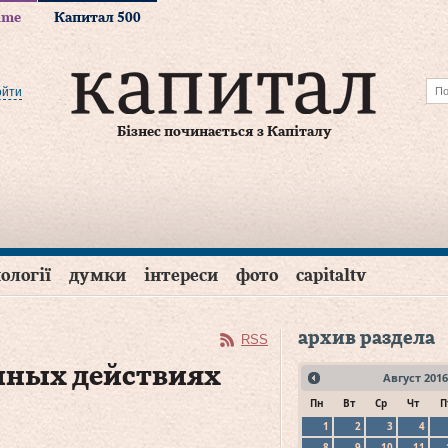
time
Капитал 500
ойти
Бізнес починається з Капіталу
ології
думки
інтереси
фото
capitaltv
архив раздела
RSS
нных действиях
Август
2016
Пн
Вт
Ср
Чт
П
1
2
3
4
8
9
10
11