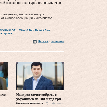
лей незаконного конкурса на начальников
олноценный, открытый конкурс
от бизнес-ассоциаций и активистов
рушевская подала два иска в суд
Насирова
.
Версия для печати
нило
Насиров хочет собрать с
и
украинцев на 100 млрд грн
больше налогов
1
26396