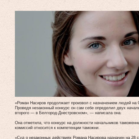
«Роман Насиров продолжает произвол с назначением людей на 
Проведя незаконный конкурс он сам себе определил двух началь
второго — в Белгород-Днестровском», — написала она.
Она отметила, что конкурс на должности начальников таможенны
комиссий относится к компетенции таможни.
«Суд о незаконных действиях Романа Насирова назначен на 28 с