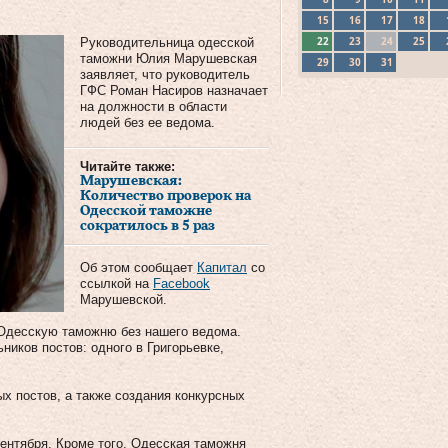
15
16
17
18
22
23
24
25
Руководительница одесской
таможни Юлия Марушевская
29
30
31
заявляет, что руководитель
ГФС Роман Насиров назначает
на должности в области
людей без ее ведома.
Читайте также:
Марушевская:
Количество проверок на
Одесской таможне
сократилось в 5 раз
Об этом сообщает
Капитал
со
ссылкой на
Facebook
Марушевской.
Одесскую таможню без нашего ведома.
ников постов: одного в Григорьевке,
х постов, а также создания конкурсных
ентября. Кроме того, Одесская таможня