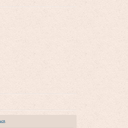
ься
.