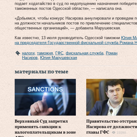
подает ходатайство в суд по недопущению назначения победите
таможенных постов Одесской области», — написала она.
«Добьемся, чтобы конкурс Насирова аннулировали и проведем п
на должности начальников постов по привлечению специалистов 
общественных организаций», — добавила Марушевская.
Как известно, 13 июля руководитель Одесской таможни
Юлия Ма
на председателя Государственной фискальной служба Романа 
налоги
,
таможня
,
ГФС
,
фискальная служба
,
Роман
Насиров
,
Юлия Марушевская
материалы по теме
Верховный Суд запретил
Правительство отстра
применять санкции к
Насирова от должност
налогоплательщикам в зоне
главы ГФС
23260