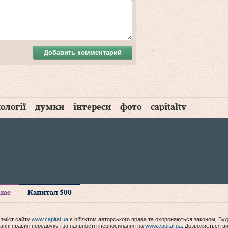
Добавить комментарий
ології
думки
інтереси
фото
capitaltv
time
Капитал 500
 зміст сайту
www.capital.ua
є об'єктом авторського права та охороняються законом. Буд
анні правил передруку і за наявності гіперпосилання на
www.capital.ua
. Дозволяється ви