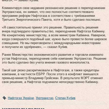
много», — заявил Кубив.
Комментируя свое недавнее резонансное решение о переподчинении
Укртрансгаза, он заявил, что оно полностью соответствовало
программе реформ Нафтогаза в соответствии с требованиями
Третьего Энергетического Пакета, хотя и было сделано поспешно.
«Я самостоятельно принял это решение. Правильность решения
вчера подтвердило правительство, переподчинив Нафтогаз Кабмину.
Не конкретному министерству, а всем министрам Кабмина. Наверное,
когда совершался подобный шаг, нужно было провести более широкое
совещание. Но мы переговорили с международными инвесторами
и получили их одобрение», — сказал Кубив.
Ранее Министерство экономического развития и торговли изменило
устав Нафтогаза, переподчинив себе компанию Укртрансгаз. Решение
это было сделано без учета мнения газового монополиста.
Такой шаг резко раскритиковали в Нафтогазе, а также кредиторы
компании, в частности ЕБРР. После этого в конфликт вмешался
премьер-министр Владимир Гройсман. В результате МЭРТ отменил
свое решение, а Нафтогаз подчинили непосредственно Кабмину.
Нафтогаз України
,
Укртрансгаз
,
Степан Кубив