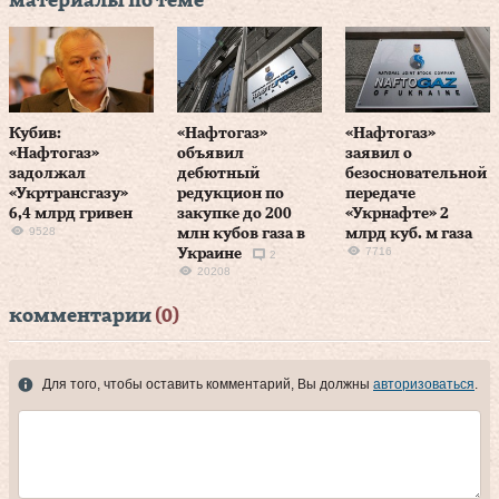
материалы по теме
Кубив:
«Нафтогаз»
«Нафтогаз»
«Нафтогаз»
объявил
заявил о
задолжал
дебютный
безосновательной
«Укртрансгазу»
редукцион по
передаче
6,4 млрд гривен
закупке до 200
«Укрнафте» 2
9528
млн кубов газа в
млрд куб. м газа
7716
Украине
2
20208
комментарии
(0)
Для того, чтобы оставить комментарий, Вы должны
авторизоваться
.