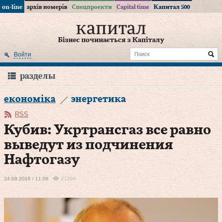
on-line
архів номерів
Спецпроекти
Capital time
Капитал 500
Бізнес починається з Капіталу
Войти
разделы
економіка
энергетика
RSS
Кубив: Укртрансгаз все равно
выведут из подчинения
Нафтогазу
24.09.2016 / 11:06
21299