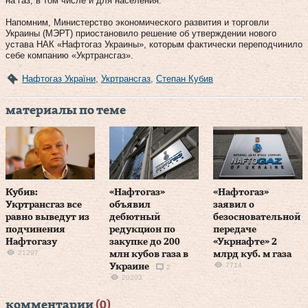
на газ, в том числе и для населения.
Напомним, Министерство экономического развития и торговли
Украины (МЭРТ) приостановило решение об утверждении нового
устава НАК «Нафтогаз Украины», которым фактически переподчинило
себе компанию «Укртрансгаз».
Нафтогаз України
,
Укртрансгаз
,
Степан Кубив
материалы по теме
Кубив:
«Нафтогаз»
«Нафтогаз»
Укртрансгаз все
объявил
заявил о
равно выведут из
дебютный
безосновательной
подчинения
редукцион по
передаче
Нафтогазу
закупке до 200
«Укрнафте» 2
21297
млн кубов газа в
млрд куб. м газа
7714
Украине
2
20203
комментарии
(0)