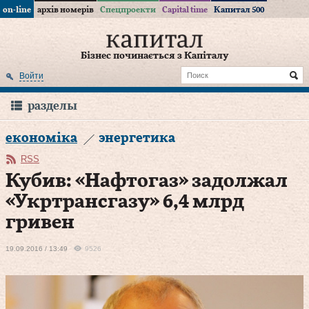
on-line
архів номерів
Спецпроекти
Capital time
Капитал 500
Бізнес починається з Капіталу
Войти
разделы
економіка
энергетика
RSS
Кубив: «Нафтогаз» задолжал
«Укртрансгазу» 6,4 млрд
гривен
19.09.2016 / 13:49
9526