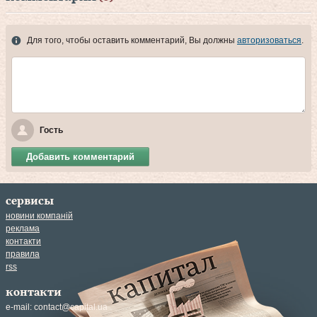
Для того, чтобы оставить комментарий, Вы должны
авторизоваться
.
Гость
Добавить комментарий
сервисы
новини компаній
реклама
контакти
правила
rss
контакти
e-mail:
contact@capital.ua