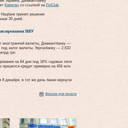
нк Украина, Диамантбанку
ает
Капитал
со ссылкой на
FinClub
.
а Нацбанк принял решение
ыше 30 дней.
ансирования НБУ
ог иностранной валюты, Диамантбанку —
н под залог валюты, Укргазбанку — 2,632
млрд грн.
рования на 84 дня под 16% годовых пяти
ие пришелся кредит примерно на 456 млн
 8 декабря, в тот же день банки вернули
Версия для печати