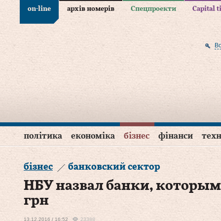
on-line
архів номерів
Спецпроекти
Capital 
В
політика
економіка
бізнес
фінанси
техн
бізнес
банковский сектор
НБУ назвал банки, которым
грн
13.12.2016 / 16:52
23388