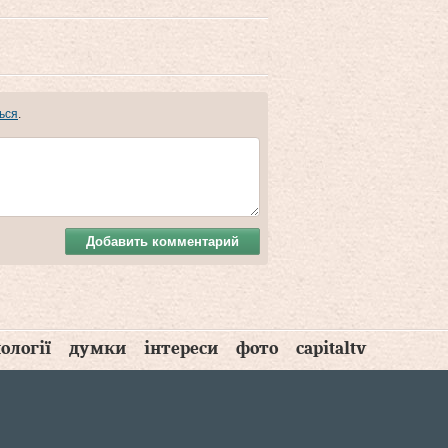
ься
.
Добавить комментарий
ології
думки
інтереси
фото
capitaltv