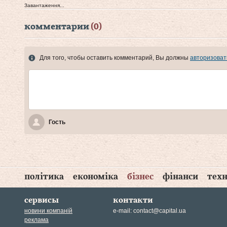
Завантаження...
комментарии
(0)
Для того, чтобы оставить комментарий, Вы должны
авторизоват
Гость
політика
економіка
бізнес
фінанси
техн
сервисы
контакти
новини компаній
e-mail:
contact@capital.ua
реклама