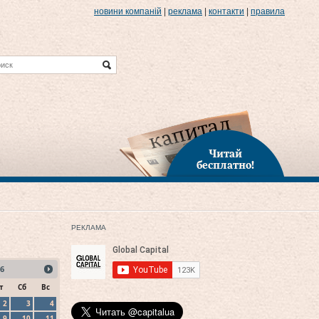
новини компаній
|
реклама
|
контакти
|
правила
Читай
бесплатно!
РЕКЛАМА
6
т
Сб
Вс
2
3
4
9
10
11