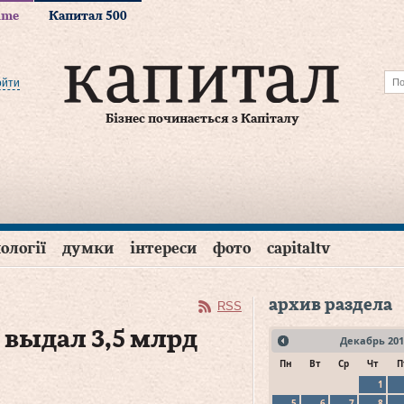
time
Капитал 500
ойти
Бізнес починається з Капіталу
ології
думки
інтереси
фото
capitaltv
архив раздела
RSS
 выдал 3,5 млрд
Декабрь
201
Пн
Вт
Ср
Чт
П
1
5
6
7
8