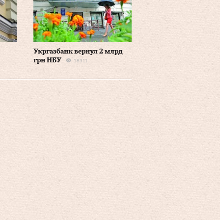
Укргазбанк вернул 2 млрд
грн НБУ
18311