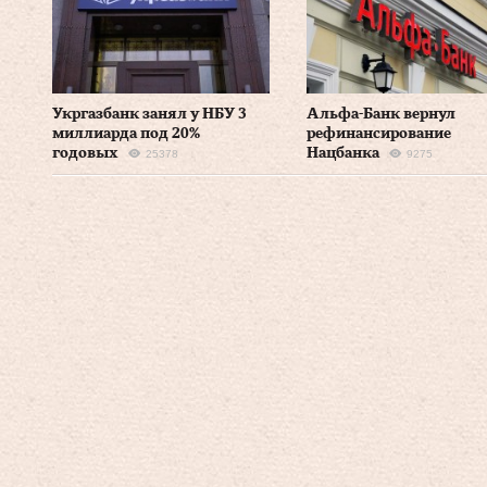
Укргазбанк занял у НБУ 3
Альфа-Банк вернул
миллиарда под 20%
рефинансирование
годовых
Нацбанка
25378
9275