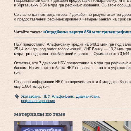
Национальный банк 7 декабря предоставил Альфа-банку, ИНГ Ба
и Укргазбанку 3,54 млрд грн рефинансирования. Об этом сообщ
Согласно данным регулятора, 7 декабря по результатам тендер
о предоставлении рефинансирования четырем банкам на срок св
Читайте также:
«Ощадбанк» вернул 850 млн гривен рефин
НБУ предоставил Альфа-банку кредит на 648,1 млн грн под зал
251,4 млн грн под залог гособлигаций, ИНГ Банку — 13,2 млн гр
млрд грн под залог гособлигаций и валюты. Суммарно это 3,544 
Отметим, что 7 декабря НБУ предоставил 4 млрд грн рефинанси
банкам. Но имя пятого банка НБУ не назвал — на это учрежден
грн.
Согласно информации НБУ, он перечислил эти 4 млрд грн банкам
ему 1,864 млрд грн.
Укргазбанк
,
НБУ
,
Альфа-Банк
,
Диамантбанк
,
рефинансирование
материалы по теме