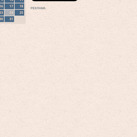
16
17
18
РЕКЛАМА
23
24
25
30
31