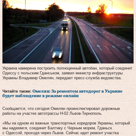
Украина намерена построить полноценный автобан, который соединит
Одессу с польским Гданськом, заявил министр инфраструктуры
Украины Владимир Омелян, передает пресс-служба ведомства.
Читайте также:
Омелян: За ремонтом автодорог в Украине
будет наблюдение в режиме онлайн
Сообщается, что сегодня Омелян проинспектировал дорожные
работы на участке автотрассы Н-02 Львов-Тернополь.
«Мы на одном из важных транспортных коридоров Украины, который
мы надеемся, соединит Балтику с Черным морем, Гданьск
с Одессой, проходя через Львов. Сейчас идет ремонт участка