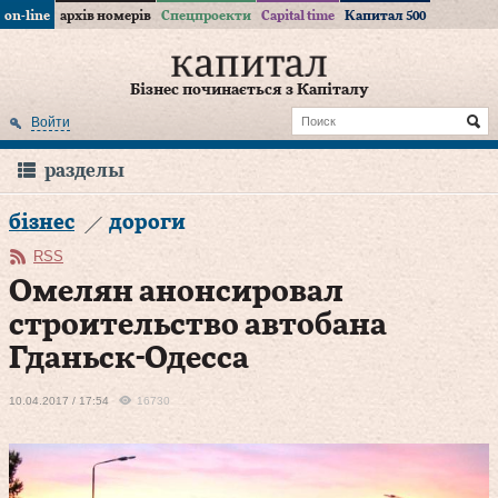
on-line
архів номерів
Спецпроекти
Capital time
Капитал 500
Бізнес починається з Капіталу
Войти
разделы
бізнес
дороги
RSS
Омелян анонсировал
строительство автобана
Гданьск-Одесса
10.04.2017 / 17:54
16730