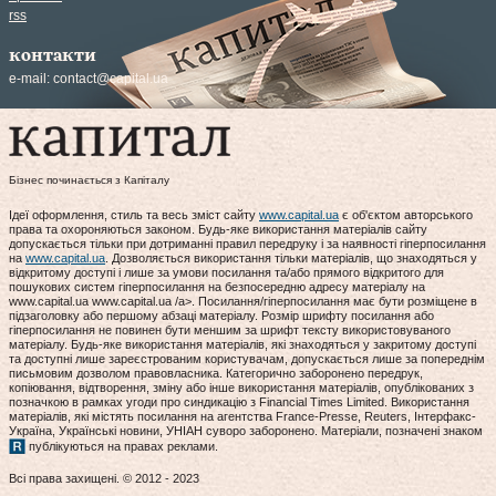
rss
контакти
e-mail:
contact@capital.ua
Бізнес починається з Капіталу
Ідеї оформлення, стиль та весь зміст сайту
www.capital.ua
є об'єктом авторського
права та охороняються законом. Будь-яке використання матеріалів сайту
допускається тільки при дотриманні правил передруку і за наявності гіперпосилання
на
www.capital.ua
. Дозволяється використання тільки матеріалів, що знаходяться у
відкритому доступі і лише за умови посилання та/або прямого відкритого для
пошукових систем гіперпосилання на безпосередню адресу матеріалу на
www.capital.ua www.capital.ua /a>. Посилання/гіперпосилання має бути розміщене в
підзаголовку або першому абзаці матеріалу. Розмір шрифту посилання або
гіперпосилання не повинен бути меншим за шрифт тексту використовуваного
матеріалу. Будь-яке використання матеріалів, які знаходяться у закритому доступі
та доступні лише зареєстрованим користувачам, допускається лише за попереднім
письмовим дозволом правовласника. Категорично заборонено передрук,
копіювання, відтворення, зміну або інше використання матеріалів, опублікованих з
позначкою в рамках угоди про синдикацію з Financial Times Limited. Використання
матеріалів, які містять посилання на агентства France-Presse, Reuters, Інтерфакс-
Україна, Українські новини, УНІАН суворо заборонено. Матеріали, позначені знаком
публікуються на правах реклами.
Всі права захищені. © 2012 - 2023