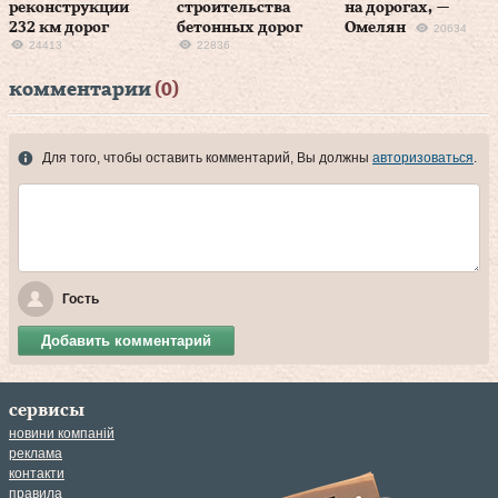
реконструкции
строительства
на дорогах, —
232 км дорог
бетонных дорог
Омелян
20634
24413
22836
комментарии
(0)
Для того, чтобы оставить комментарий, Вы должны
авторизоваться
.
Гость
Добавить комментарий
сервисы
новини компаній
реклама
контакти
правила