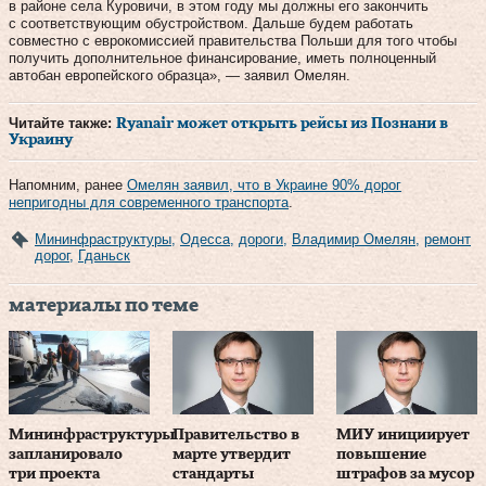
в районе села Куровичи, в этом году мы должны его закончить
с соответствующим обустройством. Дальше будем работать
совместно с еврокомиссией правительства Польши для того чтобы
получить дополнительное финансирование, иметь полноценный
автобан европейского образца», — заявил Омелян.
Читайте также:
Ryanair может открыть рейсы из Познани в
Украину
Напомним, ранее
Омелян заявил, что в Украине 90% дорог
непригодны для современного транспорта
.
Мининфраструктуры
,
Одесса
,
дороги
,
Владимир Омелян
,
ремонт
дорог
,
Гданьск
материалы по теме
Мининфраструктуры
Правительство в
МИУ инициирует
запланировало
марте утвердит
повышение
три проекта
стандарты
штрафов за мусор