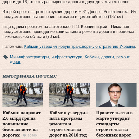
дороги до 1б, то есть расширение дороги с двух до четырех полос.
Второй проект — реконструкция дороги Н-31 Днепр—Решетиловка. Им
предусмотрено выполнение покрытия в цементобетоне (137 км).
Еще одним проектом на автотрассе Н-11 Кропивницкий—Николаев
предусмотрено проведение капитального ремонта дороги в пределах
Николаевской области (73 км).
Напомним,
Кабмин утвердил новую транспортную стратегию Украины
.
Мининфраструктуры
,
инфраструктура
,
Кабмин
,
дороги
,
ремонт
дорог
материалы по теме
Кабмин направит
Кабмин утвердил
Правительство в
2,6 млрд грн на
пять программ
марте утвердит
повышение
ремонта и
стандарты
безопасности на
строительства
строительства
дорогах
дорог на 2018 год
бетонных дорог
26460