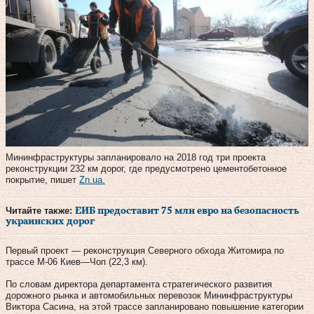
Мининфраструктуры запланировало на 2018 год три проекта
реконструкции 232 км дорог, где предусмотрено цементобетонное
покрытие, пишет
Zn.ua.
Читайте также:
ЕИБ предоставит 75 млн евро на безопасность
украинских дорог
Первый проект — реконструкция Северного обхода Житомира по
трассе М-06 Киев—Чоп (22,3 км).
По словам директора департамента стратегического развития
дорожного рынка и автомобильных перевозок Мининфраструктуры
Виктора Сасина, на этой трассе запланировано повышение категории