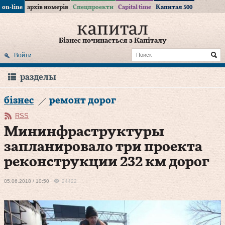
on-line
архів номерів
Спецпроекти
Capital time
Капитал 500
Бізнес починається з Капіталу
Войти
разделы
бізнес
ремонт дорог
RSS
Мининфраструктуры
запланировало три проекта
реконструкции 232 км дорог
05.06.2018 / 10:50
24422