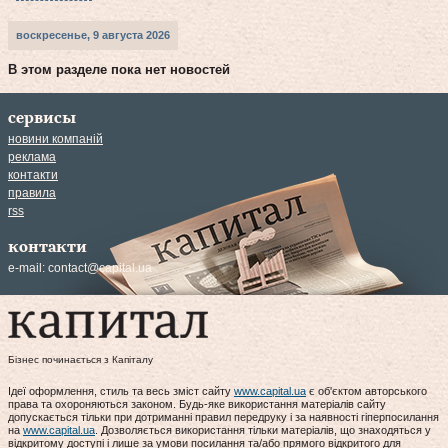
воскресенье, 9 августа 2026
В этом разделе пока нет новостей
сервисы
новини компаній
реклама
контакти
правила
rss
контакти
e-mail:
contact@capital.ua
Бізнес починається з Капіталу
Ідеї оформлення, стиль та весь зміст сайту
www.capital.ua
є об'єктом авторського
права та охороняються законом. Будь-яке використання матеріалів сайту
допускається тільки при дотриманні правил передруку і за наявності гіперпосилання
на
www.capital.ua
. Дозволяється використання тільки матеріалів, що знаходяться у
відкритому доступі і лише за умови посилання та/або прямого відкритого для