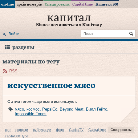
on-line
архів номерів
Спецпроекти
Capital time
Капитал 500
Бізнес починається з Капіталу
Войти
разделы
материалы по тегу
RSS
искусственное мясо
С этим тегом чаще всего используют:
мясо
,
космос
,
PepsiCo
,
Beyond Meat
,
Билл Гейтс
,
Impossible Foods
все
новости
публикации
фото
CapitalTV
Capital time
Спецпроекты
capital500_type