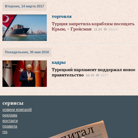
Вторник, 14 марта 2017
торговля
Турция запретила кораблям посещать
Крым, – Гройсман
18:35
18416
Понедельник, 30 мая 2016
кадры
Турецкий парламент поддержал новое
правительство
09:35
6377
сервисы
новини компаній
реклама
контакти
правила
rss