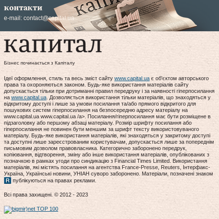
контакти
e-mail:
contact@capital.ua
Бізнес починається з Капіталу
Ідеї оформлення, стиль та весь зміст сайту
www.capital.ua
є об'єктом авторського
права та охороняються законом. Будь-яке використання матеріалів сайту
допускається тільки при дотриманні правил передруку і за наявності гіперпосилання
на
www.capital.ua
. Дозволяється використання тільки матеріалів, що знаходяться у
відкритому доступі і лише за умови посилання та/або прямого відкритого для
пошукових систем гіперпосилання на безпосередню адресу матеріалу на
www.capital.ua www.capital.ua /a>. Посилання/гіперпосилання має бути розміщене в
підзаголовку або першому абзаці матеріалу. Розмір шрифту посилання або
гіперпосилання не повинен бути меншим за шрифт тексту використовуваного
матеріалу. Будь-яке використання матеріалів, які знаходяться у закритому доступі
та доступні лише зареєстрованим користувачам, допускається лише за попереднім
письмовим дозволом правовласника. Категорично заборонено передрук,
копіювання, відтворення, зміну або інше використання матеріалів, опублікованих з
позначкою в рамках угоди про синдикацію з Financial Times Limited. Використання
матеріалів, які містять посилання на агентства France-Presse, Reuters, Інтерфакс-
Україна, Українські новини, УНІАН суворо заборонено. Матеріали, позначені знаком
публікуються на правах реклами.
Всі права захищені. © 2012 - 2023