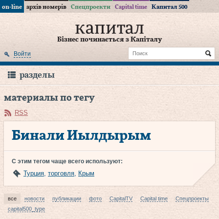
on-line
архів номерів
Спецпроекти
Capital time
Капитал 500
Бізнес починається з Капіталу
Войти
разделы
материалы по тегу
RSS
Бинали Йылдырым
С этим тегом чаще всего используют:
Турция
,
торговля
,
Крым
все
новости
публикации
фото
CapitalTV
Capital time
Спецпроекты
capital500_type