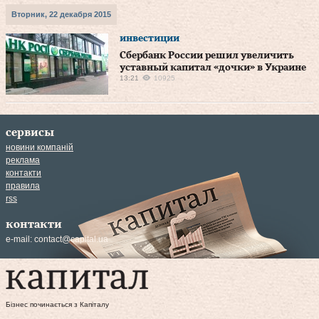
Вторник, 22 декабря 2015
инвестиции
Сбербанк России решил увеличить
уставный капитал «дочки» в Украине
13:21
10925
сервисы
новини компаній
реклама
контакти
правила
rss
контакти
e-mail:
contact@capital.ua
Бізнес починається з Капіталу