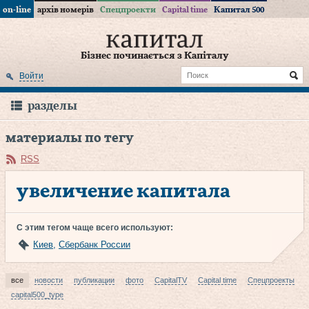
on-line
архів номерів
Спецпроекти
Capital time
Капитал 500
Бізнес починається з Капіталу
Войти
разделы
материалы по тегу
RSS
увеличение капитала
С этим тегом чаще всего используют:
Киев
,
Сбербанк России
все
новости
публикации
фото
CapitalTV
Capital time
Спецпроекты
capital500_type