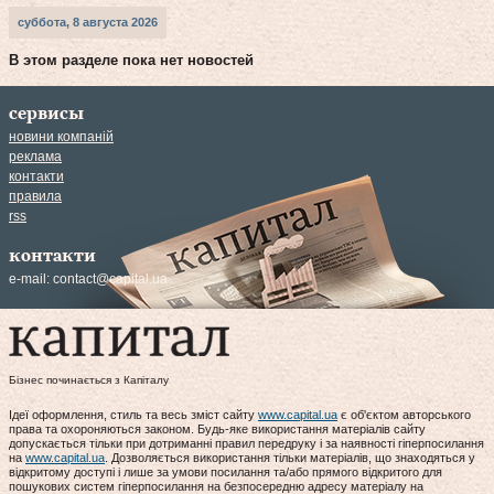
суббота, 8 августа 2026
В этом разделе пока нет новостей
сервисы
новини компаній
реклама
контакти
правила
rss
контакти
e-mail:
contact@capital.ua
Бізнес починається з Капіталу
Ідеї оформлення, стиль та весь зміст сайту
www.capital.ua
є об'єктом авторського
права та охороняються законом. Будь-яке використання матеріалів сайту
допускається тільки при дотриманні правил передруку і за наявності гіперпосилання
на
www.capital.ua
. Дозволяється використання тільки матеріалів, що знаходяться у
відкритому доступі і лише за умови посилання та/або прямого відкритого для
пошукових систем гіперпосилання на безпосередню адресу матеріалу на