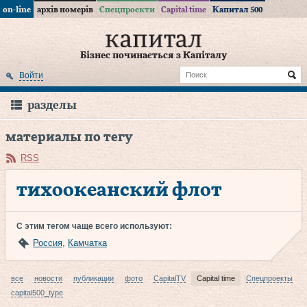
on-line
архів номерів
Спецпроекти
Capital time
Капитал 500
Бізнес починається з Капіталу
Войти
разделы
материалы по тегу
RSS
тихоокеанский флот
С этим тегом чаще всего используют:
Россия
,
Камчатка
все
новости
публикации
фото
CapitalTV
Capital time
Спецпроекты
capital500_type