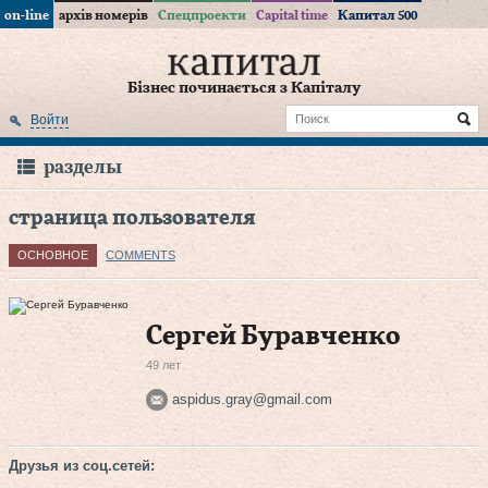
on-line
архів номерів
Спецпроекти
Capital time
Капитал 500
Бізнес починається з Капіталу
Войти
разделы
страница пользователя
ОСНОВНОЕ
COMMENTS
Сергей Буравченко
49 лет
aspidus.gray@gmail.com
Друзья из соц.сетей: