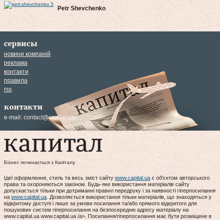
Petr Shevchenko
сервисы
новини компаній
реклама
контакти
правила
rss
контакти
e-mail:
contact@capital.ua
Бізнес починається з Капіталу
Ідеї оформлення, стиль та весь зміст сайту
www.capital.ua
є об'єктом авторського
права та охороняються законом. Будь-яке використання матеріалів сайту
допускається тільки при дотриманні правил передруку і за наявності гіперпосилання
на
www.capital.ua
. Дозволяється використання тільки матеріалів, що знаходяться у
відкритому доступі і лише за умови посилання та/або прямого відкритого для
пошукових систем гіперпосилання на безпосередню адресу матеріалу на
www.capital.ua www.capital.ua /a>. Посилання/гіперпосилання має бути розміщене в