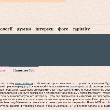
ології
думки
інтереси
фото
capitaltv
time
Капитал 500
 зміст сайту
www.capital.ua
є об'єктом авторського права та охороняються законом. Буд
анні правил передруку і за наявності гіперпосилання на
www.capital.ua
. Дозволяється ви
мови посилання та/або прямого відкритого для пошукових систем гіперпосилання на без
гіперпосилання має бути розміщене в підзаголовку або першому абзаці матеріалу. Розм
ексту використовуваного матеріалу. Будь-яке використання матеріалів, які знаходять
допускається лише за попереднім письмовим дозволом правовласника. Категорично за
еріалів, опублікованих з позначкою в рамках угоди про синдикацію з Financial Times Lim
Presse, Reuters, Інтерфакс-Україна, Українські новини, УНІАН суворо заборонено. Мат