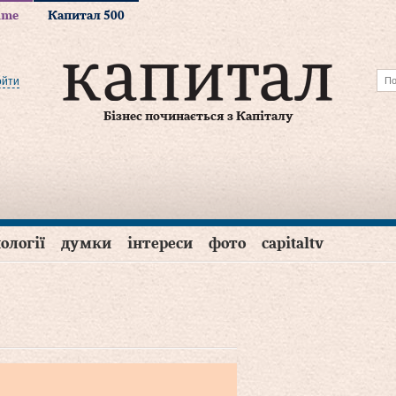
time
Капитал 500
ойти
Бізнес починається з Капіталу
ології
думки
інтереси
фото
capitaltv