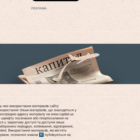
РЕКЛАМА
ь-яке використання матеріалів сайту
користання тільки матеріалів, що знаходяться у
посередню адресу матеріалу на www.capital.ua
ір шрифту посилання або гіперпосилання не
ся у закритому доступі та доступні лише
боронено передрук, копіювання, відтворення,
ited. Використання матеріалів, які містять
еріали, позначені знаком
публікуються на