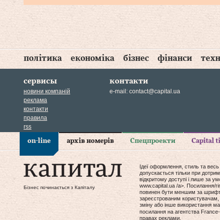
політика
економіка
бізнес
фінанси
техн
сервисы
контакти
новини компаній
e-mail:
contact@capital.ua
реклама
контакти
правила
rss
on-line
архів номерів
Спецпроекти
Capital 
Ідеї оформлення, стиль та весь
допускається тільки при дотрим
відкритому доступі і лише за у
www.capital.ua /a>. Посилання/
Бізнес починається з Капіталу
повинен бути меншим за шрифт т
зареєстрованим користувачам, 
зміну або інше використання мат
посилання на агентства France-
правах реклами.