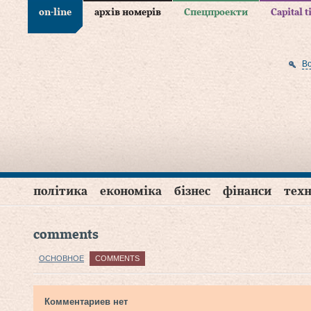
on-line
архів номерів
Спецпроекти
Capital 
В
політика
економіка
бізнес
фінанси
техн
comments
ОСНОВНОЕ
COMMENTS
Комментариев нет