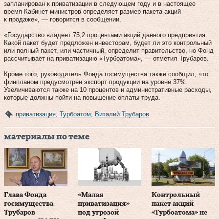
запланирован к приватизации в следующем году и в настоящее
время Кабинет министров определяет размер пакета акций
к продаже», — говорится в сообщении.
«Государство владеет 75,2 процентами акций данного предприятия.
Какой пакет будет предложен инвесторам, будет ли это контрольный
или полный пакет, или частичный, определит правительство, но Фонд
рассчитывает на приватизацию «Турбоатома», — отметил Трубаров.
Кроме того, руководитель Фонда госимущества также сообщил, что
финпланом предусмотрен экспорт продукции на уровне 37%.
Увеличиваются также на 10 процентов и административные расходы,
которые должны пойти на повышение оплаты труда.
приватизация
,
Турбоатом
,
Виталий Трубаров
материалы по теме
Глава Фонда
«Малая
Контрольный
госимущества
приватизация»
пакет акций
Трубаров
под угрозой
«Турбоатома» не