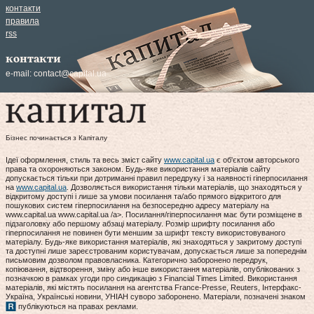
контакти
правила
rss
контакти
e-mail:
contact@capital.ua
Бізнес починається з Капіталу
Ідеї оформлення, стиль та весь зміст сайту
www.capital.ua
є об'єктом авторського
права та охороняються законом. Будь-яке використання матеріалів сайту
допускається тільки при дотриманні правил передруку і за наявності гіперпосилання
на
www.capital.ua
. Дозволяється використання тільки матеріалів, що знаходяться у
відкритому доступі і лише за умови посилання та/або прямого відкритого для
пошукових систем гіперпосилання на безпосередню адресу матеріалу на
www.capital.ua www.capital.ua /a>. Посилання/гіперпосилання має бути розміщене в
підзаголовку або першому абзаці матеріалу. Розмір шрифту посилання або
гіперпосилання не повинен бути меншим за шрифт тексту використовуваного
матеріалу. Будь-яке використання матеріалів, які знаходяться у закритому доступі
та доступні лише зареєстрованим користувачам, допускається лише за попереднім
письмовим дозволом правовласника. Категорично заборонено передрук,
копіювання, відтворення, зміну або інше використання матеріалів, опублікованих з
позначкою в рамках угоди про синдикацію з Financial Times Limited. Використання
матеріалів, які містять посилання на агентства France-Presse, Reuters, Інтерфакс-
Україна, Українські новини, УНІАН суворо заборонено. Матеріали, позначені знаком
публікуються на правах реклами.