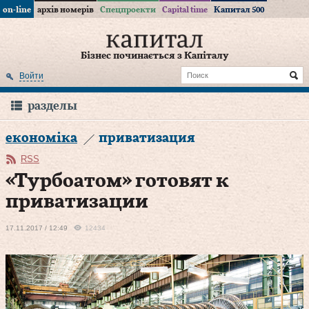
on-line
архів номерів
Спецпроекти
Capital time
Капитал 500
Бізнес починається з Капіталу
Войти
разделы
економіка
приватизация
RSS
«Турбоатом» готовят к
приватизации
17.11.2017 / 12:49
12434