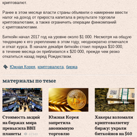
криптовалют.
Ранее в этом месяце власти страны объявили о намерении ввести
налог на доход от прироста капитала в результате торговли
криптовалютами, а также ограничить операции финкомпаний
с криптовалютами.
Биткойн начал 2017 год на уровне около $1 000. Несмотря на общую
тенденцию к его укреплению в этом году, неоднократно отмечался
и откат курса. В начале декабря биткойн стоил порядка $10 000,
в течение месяца он приблизился к $20 000, прежде чем резко
откатиться назад перед Рождеством.
Южная Корея
,
криптовалюта
,
биржа
материалы по теме
Стоимость акций
Южная Корея
Хакеры взломали
на биржах мира
запретила
криптовалютну
превысила ВВП
анонимную
биржу: украли
планеты
торговлю
биткойнов на $60
42340