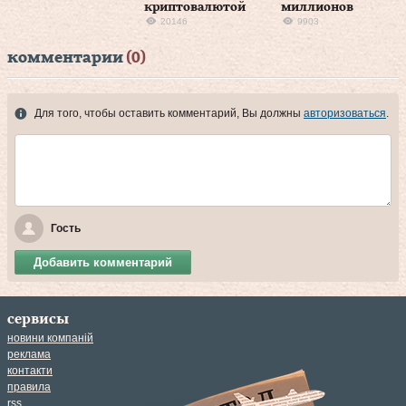
криптовалютой
миллионов
20146
9903
комментарии
(0)
Для того, чтобы оставить комментарий, Вы должны
авторизоваться
.
Гость
Добавить комментарий
сервисы
новини компаній
реклама
контакти
правила
rss