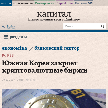
on-line
архів номерів
Спецпроекти
Capital time
Капитал 500
Бізнес починається з Капіталу
Войти
разделы
економіка
банковский сектор
RSS
Южная Корея закроет
криптовалютные биржи
28.12.2017 / 19:19
8741