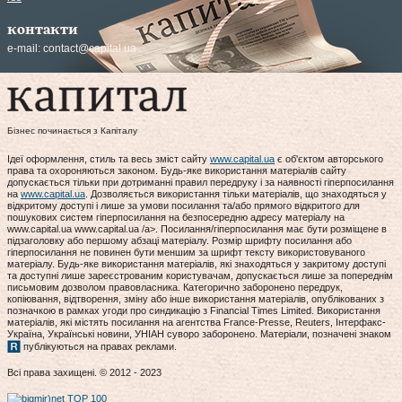
контакти
e-mail:
contact@capital.ua
Бізнес починається з Капіталу
Ідеї оформлення, стиль та весь зміст сайту
www.capital.ua
є об'єктом авторського
права та охороняються законом. Будь-яке використання матеріалів сайту
допускається тільки при дотриманні правил передруку і за наявності гіперпосилання
на
www.capital.ua
. Дозволяється використання тільки матеріалів, що знаходяться у
відкритому доступі і лише за умови посилання та/або прямого відкритого для
пошукових систем гіперпосилання на безпосередню адресу матеріалу на
www.capital.ua www.capital.ua /a>. Посилання/гіперпосилання має бути розміщене в
підзаголовку або першому абзаці матеріалу. Розмір шрифту посилання або
гіперпосилання не повинен бути меншим за шрифт тексту використовуваного
матеріалу. Будь-яке використання матеріалів, які знаходяться у закритому доступі
та доступні лише зареєстрованим користувачам, допускається лише за попереднім
письмовим дозволом правовласника. Категорично заборонено передрук,
копіювання, відтворення, зміну або інше використання матеріалів, опублікованих з
позначкою в рамках угоди про синдикацію з Financial Times Limited. Використання
матеріалів, які містять посилання на агентства France-Presse, Reuters, Інтерфакс-
Україна, Українські новини, УНІАН суворо заборонено. Матеріали, позначені знаком
публікуються на правах реклами.
Всі права захищені. © 2012 - 2023