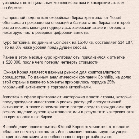
уязвимы к потенциальным мошенничествам и хакерским атакам
на биржи».
На прошлой неделе южнокорейская биржа криптовалют Youbit
объявила о прекращении операций и банкротстве: биржа во второй
раз за восемь месяцев подверглась хакерской атаке и потеряла
некоторую часть резервов цифровой валюты.
Курс биткойна, по данным CoinDesk на 15:40 кв, составляет $14 187,
что на 8% ниже уровня предыдущей сессии.
Ранее в этом месяце курс криптовалюты приблизился к отметке
в $20 000, после чего потерял четверть стоимости.
Южная Корея является важным рынком для криптовалютного
сообщества. По данным аналитической компании Coinhills, на долю
этой страны в какие-то моменты приходилось порядка 25%
глобальной активности в торговле биткойнами.
Ажиотаж в сфере криптовалют насторожил власти страны, которые
предупреждают инвесторов о рисках растущей спекулятивной
активности, а также о возможности потери средств гражданами при
резком падении курсов криптовалют или в результате хакерских атак
на криптовалютные биржи.
В сообщении правительства Южной Кореи отмечается, что власти
«больше не могут оставлять без внимания аномальную ситуацию
с криптовалютами» и «необоснованно перегретый» рынок