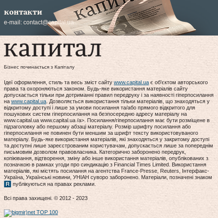
контакти
e-mail:
contact@capital.ua
Бізнес починається з Капіталу
Ідеї оформлення, стиль та весь зміст сайту
www.capital.ua
є об'єктом авторського
права та охороняються законом. Будь-яке використання матеріалів сайту
допускається тільки при дотриманні правил передруку і за наявності гіперпосилання
на
www.capital.ua
. Дозволяється використання тільки матеріалів, що знаходяться у
відкритому доступі і лише за умови посилання та/або прямого відкритого для
пошукових систем гіперпосилання на безпосередню адресу матеріалу на
www.capital.ua www.capital.ua /a>. Посилання/гіперпосилання має бути розміщене в
підзаголовку або першому абзаці матеріалу. Розмір шрифту посилання або
гіперпосилання не повинен бути меншим за шрифт тексту використовуваного
матеріалу. Будь-яке використання матеріалів, які знаходяться у закритому доступі
та доступні лише зареєстрованим користувачам, допускається лише за попереднім
письмовим дозволом правовласника. Категорично заборонено передрук,
копіювання, відтворення, зміну або інше використання матеріалів, опублікованих з
позначкою в рамках угоди про синдикацію з Financial Times Limited. Використання
матеріалів, які містять посилання на агентства France-Presse, Reuters, Інтерфакс-
Україна, Українські новини, УНІАН суворо заборонено. Матеріали, позначені знаком
публікуються на правах реклами.
Всі права захищені. © 2012 - 2023