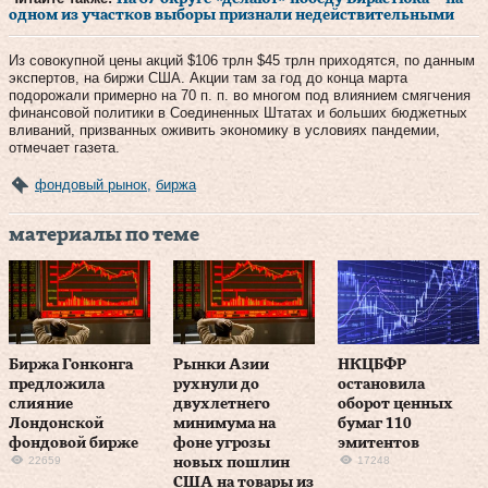
одном из участков выборы признали недействительными
Из совокупной цены акций $106 трлн $45 трлн приходятся, по данным
экспертов, на биржи США. Акции там за год до конца марта
подорожали примерно на 70 п. п. во многом под влиянием смягчения
финансовой политики в Соединенных Штатах и больших бюджетных
вливаний, призванных оживить экономику в условиях пандемии,
отмечает газета.
фондовый рынок
,
биржа
материалы по теме
Биржа Гонконга
Рынки Азии
НКЦБФР
предложила
рухнули до
остановила
слияние
двухлетнего
оборот ценных
Лондонской
минимума на
бумаг 110
фондовой бирже
фоне угрозы
эмитентов
22659
17248
новых пошлин
США на товары из