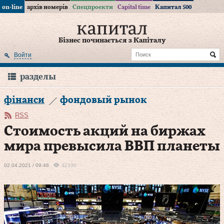
on-line
архів номерів
Спецпроекти
Capital time
Капитал 500
Бізнес починається з Капіталу
Войти
разделы
фінанси
фондовый рынок
RSS
Стоимость акций на биржах
мира превысила ВВП планеты
02.04.2021 / 09:46
42330