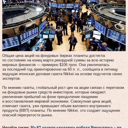
Общая цена акций на фондовых биржах планеты достигла
по состоянию на конец марта рекордной суммы за всю историю
мировых финансов — примерно $106 трлн. Она увеличилась
за последний год ориентировочно на 60 п. п., сообщила в пятницу
ведущая японская деловая газета Nikkei на основе подсчетов своих
экспертов.
По мнению газеты, глобальный рост цен на акции связан с перетоком
на фондовые рынки средств инвесторов, которые ожидают
увеличения прибылей на фоне преодоления пандемии
и восстановления мировой экономики. Совокупная цена акций,
отмечает газета, уже превышает объем валового внутреннего
продукта (ВВП) планеты. По мнению Nikkei, это создает ощущение
опасной перегретости рынка.
Читайте также:
На 87 округе «делают» победу Вирастюка – на