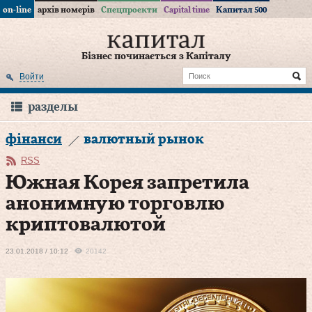
on-line
архів номерів
Спецпроекти
Capital time
Капитал 500
Бізнес починається з Капіталу
Войти
разделы
фінанси
валютный рынок
RSS
Южная Корея запретила
анонимную торговлю
криптовалютой
23.01.2018 / 10:12
20142