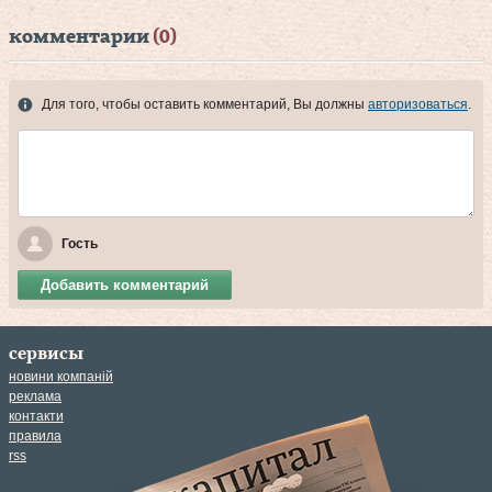
комментарии
(0)
Для того, чтобы оставить комментарий, Вы должны
авторизоваться
.
Гость
Добавить комментарий
сервисы
новини компаній
реклама
контакти
правила
rss