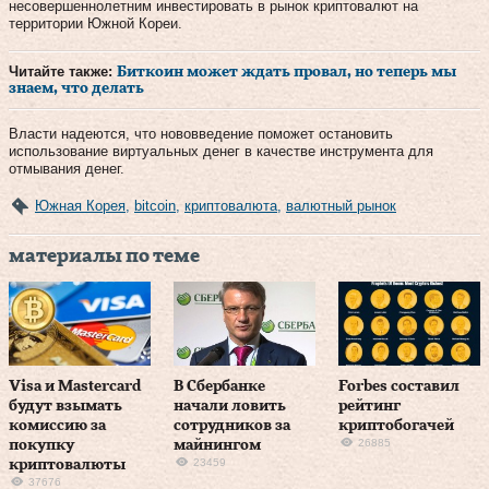
несовершеннолетним инвестировать в рынок криптовалют на
территории Южной Кореи.
Читайте также:
Биткоин может ждать провал, но теперь мы
знаем, что делать
Власти надеются, что нововведение поможет остановить
использование виртуальных денег в качестве инструмента для
отмывания денег.
Южная Корея
,
bitcoin
,
криптовалюта
,
валютный рынок
материалы по теме
Visa и Mastercard
В Сбербанке
Forbes составил
будут взымать
начали ловить
рейтинг
комиссию за
сотрудников за
криптобогачей
26885
покупку
майнингом
23459
криптовалюты
37676