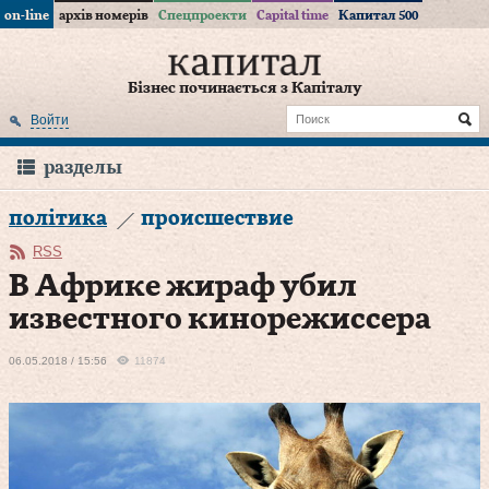
on-line
архів номерів
Спецпроекти
Capital time
Капитал 500
Бізнес починається з Капіталу
Войти
разделы
політика
происшествие
RSS
В Африке жираф убил
известного кинорежиссера
06.05.2018 / 15:56
11874