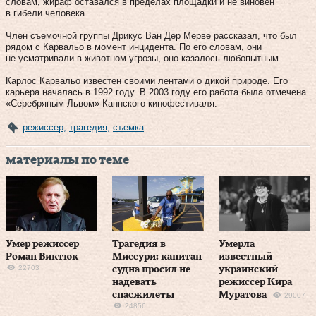
словам, жираф оставался в пределах площадки и не виновен
в гибели человека.
Член съемочной группы Дрикус Ван Дер Мерве рассказал, что был
рядом с Карвальо в момент инцидента. По его словам, они
не усматривали в животном угрозы, оно казалось любопытным.
Карлос Карвальо известен своими лентами о дикой природе. Его
карьера началась в 1992 году. В 2003 году его работа была отмечена
«Серебряным Львом» Каннского кинофестиваля.
режиссер
,
трагедия
,
съемка
материалы по теме
Умер режиссер
Трагедия в
Умерла
Роман Виктюк
Миссури: капитан
известный
22703
судна просил не
украинский
надевать
режиссер Кира
спасжилеты
Муратова
29007
24856