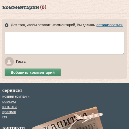
комментарии
(0)
Для того, чтобы оставить комментарий, Вы должны
авторизоваться
.
Гость
Добавить комментарий
сервисы
новини компаній
реклама
контакти
правила
rss
контакти