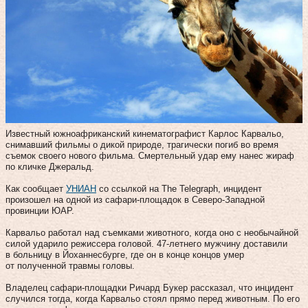
Известный южноафриканский кинематографист Карлос Карвальо,
снимавший фильмы о дикой природе, трагически погиб во время
съемок своего нового фильма. Смертельный удар ему нанес жираф
по кличке Джеральд.
Как сообщает
УНИАН
со ссылкой на The Telegraph, инцидент
произошел на одной из сафари-площадок в Северо-Западной
провинции ЮАР.
Карвальо работал над съемками животного, когда оно с необычайной
силой ударило режиссера головой. 47-летнего мужчину доставили
в больницу в Йоханнесбурге, где он в конце концов умер
от полученной травмы головы.
Владелец сафари-площадки Ричард Букер рассказал, что инцидент
случился тогда, когда Карвальо стоял прямо перед животным. По его