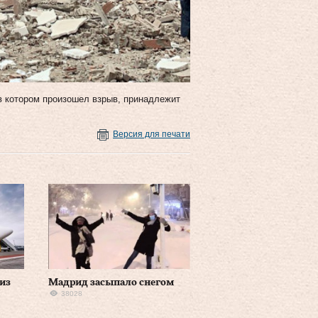
в котором произошел взрыв, принадлежит
Версия для печати
из
Мадрид засыпало снегом
38028
0