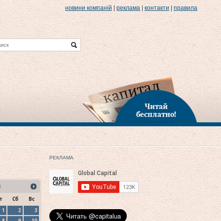
новини компаній
|
реклама
|
контакти
|
правила
Читай
бесплатно!
РЕКЛАМА
1
т
Сб
Вс
1
2
3
8
9
10