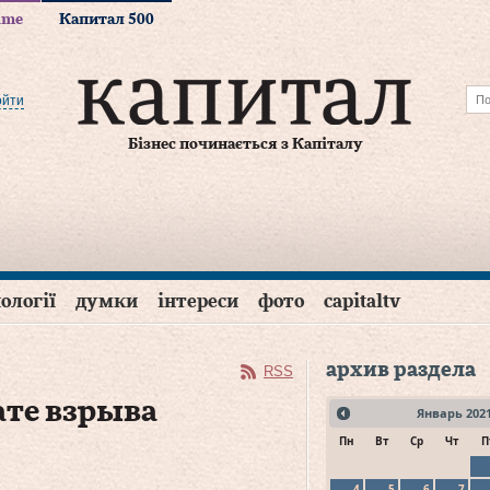
time
Капитал 500
ойти
Бізнес починається з Капіталу
ології
думки
інтереси
фото
capitaltv
архив раздела
RSS
ате взрыва
Январь
202
Пн
Вт
Ср
Чт
П
4
5
6
7