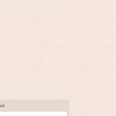
ься
.