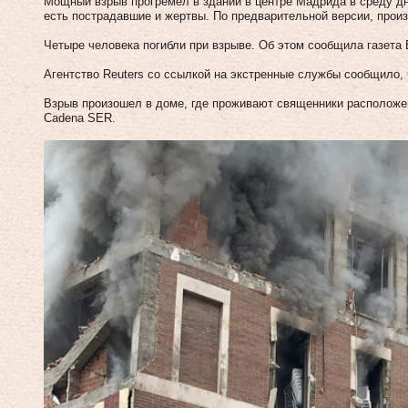
Мощный взрыв прогремел в здании в центре Мадрида в среду дн
есть пострадавшие и жертвы. По предварительной версии, произ
Четыре человека погибли при взрыве. Об этом сообщила газета E
Агентство Reuters со ссылкой на экстренные службы сообщило, 
Взрыв произошел в доме, где проживают священники расположе
Cadena SER.