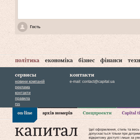
Гость
політика
економіка
бізнес
фінанси
техн
сервисы
контакти
новини компаній
e-mail:
contact@capital.ua
реклама
контакти
правила
rss
on-line
архів номерів
Спецпроекти
Capital 
Ідеї оформлення, стиль та весь
допускається тільки при дотрим
відкритому доступі і лише за у