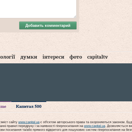
Добавить комментарий
ології
думки
інтереси
фото
capitaltv
time
Капитал 500
 зміст сайту
www.capital.ua
є об'єктом авторського права та охороняються законом. Буд
анні правил передруку і за наявності гіперпосилання на
www.capital.ua
. Дозволяється ви
мови посилання та/або прямого відкритого для пошукових систем гіперпосилання на без