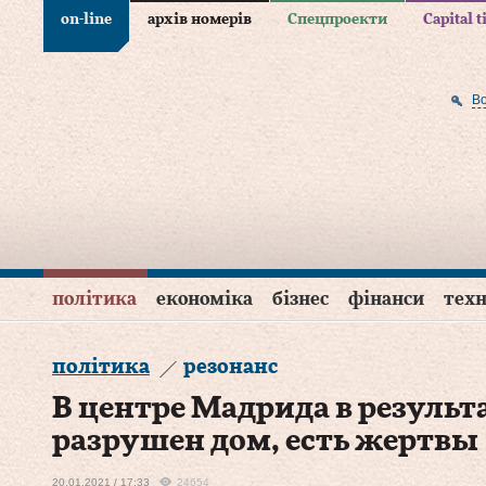
on-line
архів номерів
Спецпроекти
Capital 
В
політика
економіка
бізнес
фінанси
техн
політика
резонанс
В центре Мадрида в результ
разрушен дом, есть жертвы
20.01.2021 / 17:33
24654