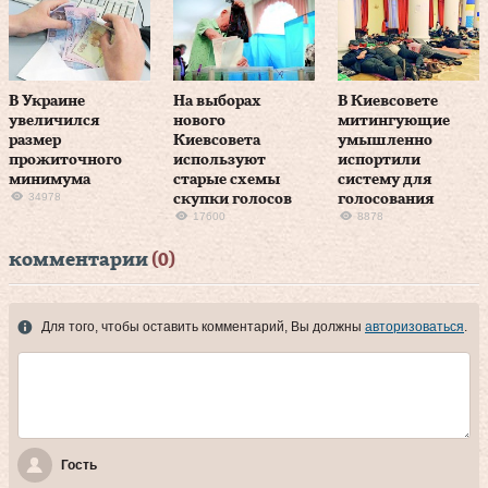
В Украине
На выборах
В Киевсовете
увеличился
нового
митингующие
размер
Киевсовета
умышленно
прожиточного
используют
испортили
минимума
старые схемы
систему для
34978
скупки голосов
голосования
17600
8878
комментарии
(0)
Для того, чтобы оставить комментарий, Вы должны
авторизоваться
.
Гость