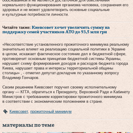
обоснованной и не является достаточной для обеспечения
нормального функционирования организма человека, сохранения его
здоровья и не может удовлетворить основные социальные
и культурные потребности личности.
Читайте также:
Киевсовет хочет увеличить сумму на
поддержку семей участников АТО до 93,5 млн грн
«Несоответствие установленного прожиточного минимума реальному
значительно влияет на реализацию социальной политики в Украине
в целом, искажает фактическое состояние дел в бюджетной сфере,
противоречит основным принципам бюджетной системы Украины,
нарушает схему формирования доходов и расходов бюджета города
Киева, нарушает права и интересы территориальной общины
столицы» , - отметил депутат-докладчик по указанному вопросу
Владимир Гончаров.
Своим решением Киевсовет поручил своему исполнительному
органу — КГГА, обратиться к Президенту, Верховной Раде и Кабинету
Министров с требованием корректировки прожиточного минимума
в соответствии с экономическим положением в стране.
Киевсовет
,
прожиточный минимум
материалы по теме