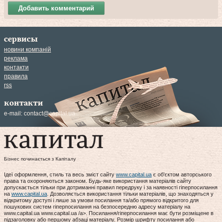
Добавить комментарий
сервисы
новини компаній
реклама
контакти
правила
rss
контакти
e-mail:
contact@capital.ua
Бізнес починається з Капіталу
Ідеї оформлення, стиль та весь зміст сайту
www.capital.ua
є об'єктом авторського
права та охороняються законом. Будь-яке використання матеріалів сайту
допускається тільки при дотриманні правил передруку і за наявності гіперпосилання
на
www.capital.ua
. Дозволяється використання тільки матеріалів, що знаходяться у
відкритому доступі і лише за умови посилання та/або прямого відкритого для
пошукових систем гіперпосилання на безпосередню адресу матеріалу на
www.capital.ua www.capital.ua /a>. Посилання/гіперпосилання має бути розміщене в
підзаголовку або першому абзаці матеріалу. Розмір шрифту посилання або