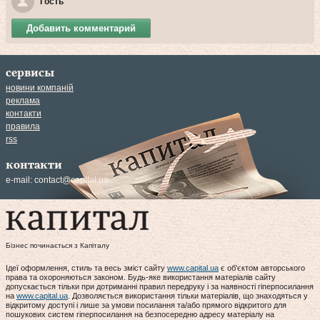
Гость
Добавить комментарий
сервисы
новини компаній
реклама
контакти
правила
rss
контакти
e-mail:
contact@capital.ua
Бізнес починається з Капіталу
Ідеї оформлення, стиль та весь зміст сайту
www.capital.ua
є об'єктом авторського
права та охороняються законом. Будь-яке використання матеріалів сайту
допускається тільки при дотриманні правил передруку і за наявності гіперпосилання
на
www.capital.ua
. Дозволяється використання тільки матеріалів, що знаходяться у
відкритому доступі і лише за умови посилання та/або прямого відкритого для
пошукових систем гіперпосилання на безпосередню адресу матеріалу на