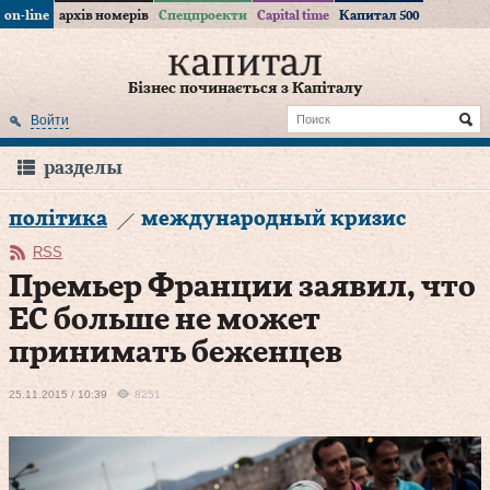
on-line
архів номерів
Спецпроекти
Capital time
Капитал 500
Бізнес починається з Капіталу
Войти
разделы
політика
международный кризис
RSS
Премьер Франции заявил, что
ЕС больше не может
принимать беженцев
25.11.2015 / 10:39
8251