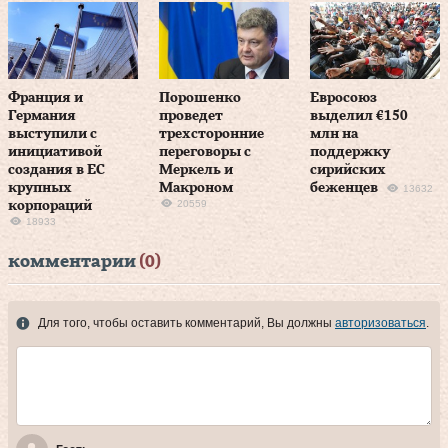
Франция и
Порошенко
Евросоюз
Германия
проведет
выделил €150
выступили с
трехсторонние
млн на
инициативой
переговоры с
поддержку
создания в ЕС
Меркель и
сирийских
крупных
Макроном
беженцев
13632
20559
корпораций
18933
комментарии
(0)
Для того, чтобы оставить комментарий, Вы должны
авторизоваться
.