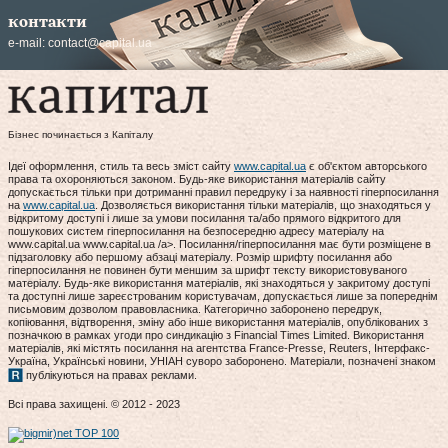
контакти
e-mail:
contact@capital.ua
Бізнес починається з Капіталу
Ідеї оформлення, стиль та весь зміст сайту
www.capital.ua
є об'єктом авторського
права та охороняються законом. Будь-яке використання матеріалів сайту
допускається тільки при дотриманні правил передруку і за наявності гіперпосилання
на
www.capital.ua
. Дозволяється використання тільки матеріалів, що знаходяться у
відкритому доступі і лише за умови посилання та/або прямого відкритого для
пошукових систем гіперпосилання на безпосередню адресу матеріалу на
www.capital.ua www.capital.ua /a>. Посилання/гіперпосилання має бути розміщене в
підзаголовку або першому абзаці матеріалу. Розмір шрифту посилання або
гіперпосилання не повинен бути меншим за шрифт тексту використовуваного
матеріалу. Будь-яке використання матеріалів, які знаходяться у закритому доступі
та доступні лише зареєстрованим користувачам, допускається лише за попереднім
письмовим дозволом правовласника. Категорично заборонено передрук,
копіювання, відтворення, зміну або інше використання матеріалів, опублікованих з
позначкою в рамках угоди про синдикацію з Financial Times Limited. Використання
матеріалів, які містять посилання на агентства France-Presse, Reuters, Інтерфакс-
Україна, Українські новини, УНІАН суворо заборонено. Матеріали, позначені знаком
публікуються на правах реклами.
Всі права захищені. © 2012 - 2023