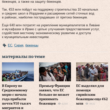
беженцев, а также на защиту беженцев.
Так, €53 млн пойдут на поддержку строительства 10 начальных
и средних школ в Иордании и расширение сетей сточных вод
в районах, наиболее пострадавших от притока беженцев.
Еще €40 млн потратят на укрепление муниципалитетов в Ливане
и мухафазах в Ираке с целью улучшения предоставления услуг,
содействия местному экономическому развитию и доступа
к муниципальным инвестициям.
ЕС
,
Сирия
,
беженцы
материалы по теме
В Европу по
Премьер Франции
ЕС выделил для
Средиземному
заявил, что ЕС
помощи
морю с начала
больше не может
сирийским
года прибыли
принимать
беженцам еще €62
почти 910 тысяч
беженцев
млн
8249
9832
мигрантов и