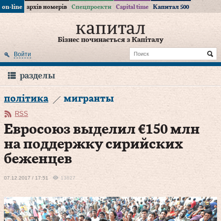
on-line
архів номерів
Спецпроекти
Capital time
Капитал 500
Бізнес починається з Капіталу
Войти
разделы
політика
мигранты
RSS
Евросоюз выделил €150 млн
на поддержку сирийских
беженцев
07.12.2017 / 17:51
13627