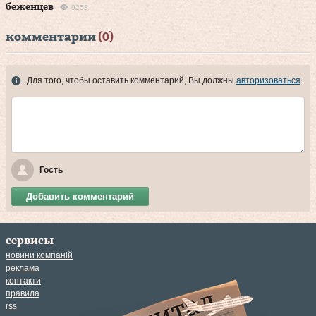
беженцев
9258
комментарии
(0)
Для того, чтобы оставить комментарий, Вы должны
авторизоваться
.
Гость
Добавить комментарий
сервисы
новини компаній
реклама
контакти
правила
rss