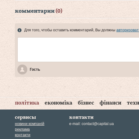
комментарии
(0)
Для того, чтобы оставить комментарий, Вы должны
авторизоват
Гость
політика
економіка
бізнес
фінанси
техн
сервисы
контакти
новини компаній
e-mail:
contact@capital.ua
реклама
контакти