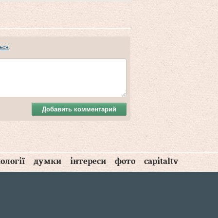
ься
.
Добавить комментарий
ології
думки
інтереси
фото
capitaltv