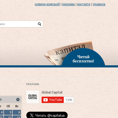
новини компаній
|
реклама
|
контакти
|
правила
Читай
бесплатно!
РЕКЛАМА
5
т
Сб
Вс
4
5
6
11
12
13