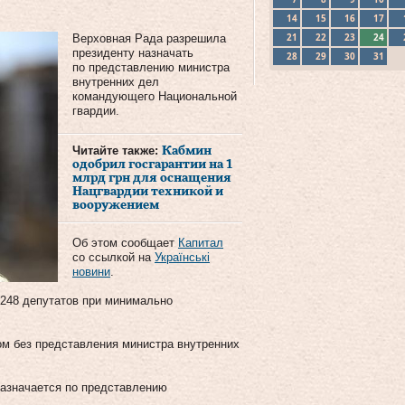
14
15
16
17
21
22
23
24
Верховная Рада разрешила
президенту назначать
28
29
30
31
по представлению министра
внутренних дел
командующего Национальной
гвардии.
Читайте также:
Кабмин
одобрил госгарантии на 1
млрд грн для оснащения
Нацгвардии техникой и
вооружением
Об этом сообщает
Капитал
со ссылкой на
Українські
новини
.
 248 депутатов при минимально
м без представления министра внутренних
азначается по представлению