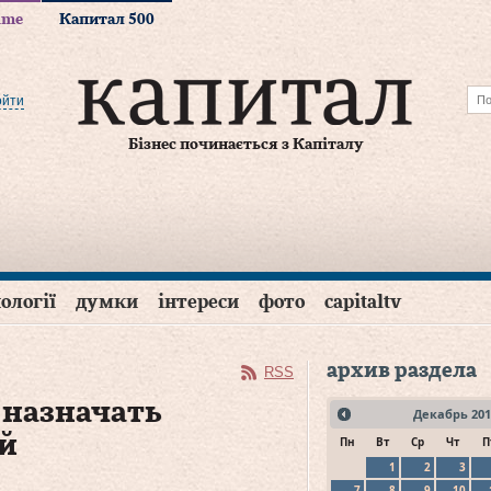
time
Капитал 500
ойти
Бізнес починається з Капіталу
ології
думки
інтереси
фото
capitaltv
архив раздела
RSS
 назначать
Декабрь
201
й
Пн
Вт
Ср
Чт
П
1
2
3
7
8
9
10