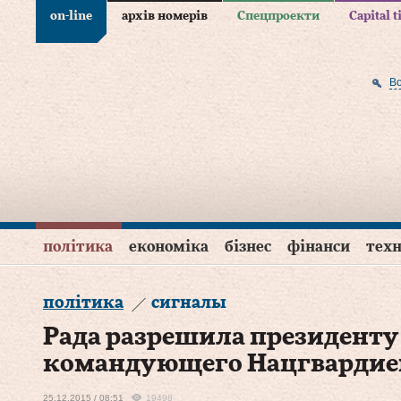
on-line
архів номерів
Спецпроекти
Capital 
В
політика
економіка
бізнес
фінанси
техн
політика
сигналы
Рада разрешила президенту
командующего Нацгвардие
25.12.2015 / 08:51
19498