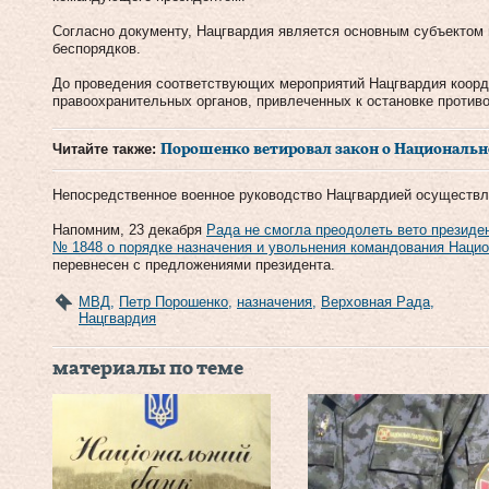
Согласно документу, Нацгвардия является основным субъектом
беспорядков.
До проведения соответствующих мероприятий Нацгвардия коорд
правоохранительных органов, привлеченных к остановке против
Читайте также:
Порошенко ветировал закон о Националь
Непосредственное военное руководство Нацгвардией осуществл
Напомним, 23 декабря
Рада не смогла преодолеть вето президе
№ 1848 о порядке назначения и увольнения командования Наци
перевнесен с предложениями президента.
МВД
,
Петр Порошенко
,
назначения
,
Верховная Рада
,
Нацгвардия
материалы по теме