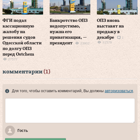
ФГИ подал
Банкротство ОПЗ
ОПЗ вновь
кассационную
недопустимо,
выставят на
жалобу на
нужна его
продажу в
решения судов
приватизация, —
декабре
1
31579
Одесской области
президент
23902
по долгу ОПЗ
перед Ostchem
27577
комментарии
(1)
Для того, чтобы оставить комментарий, Вы должны
авторизоваться
.
Гость