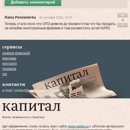
Добавить комментарий
Raisa Pensionerka
31 октября 2016, 11:47
0
Теперь стало ясно что ОПЗ довели до банкротства что бы продать
за копейки иностранным фирмам и там разместить штаб НАТО.
сервисы
новини компаній
реклама
контакти
правила
rss
контакти
e-mail:
contact@capital.ua
Бізнес починається з Капіталу
Ідеї оформлення, стиль та весь зміст сайту
www.capital.ua
є об'єктом авторського