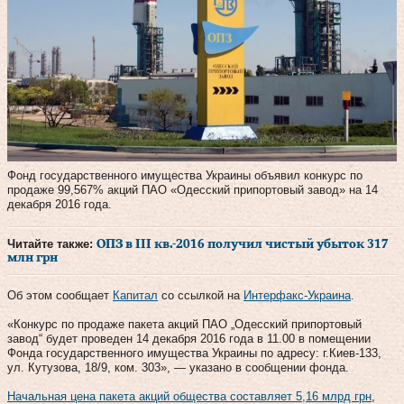
Фонд государственного имущества Украины объявил конкурс по
продаже 99,567% акций ПАО «Одесский припортовый завод» на 14
декабря 2016 года.
Читайте также:
ОПЗ в III кв.-2016 получил чистый убыток 317
млн грн
Об этом сообщает
Капитал
со ссылкой на
Интерфакс-Украина
.
«Конкурс по продаже пакета акций ПАО „Одесский припортовый
завод“ будет проведен 14 декабря 2016 года в 11.00 в помещении
Фонда государственного имущества Украины по адресу: г.Киев-133,
ул. Кутузова, 18/9, ком. 303», — указано в сообщении фонда.
Начальная цена пакета акций общества составляет 5,16 млрд грн
,