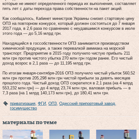
которые не имеют определенного периода их выполнения, составляет
пять лет с даты перехода права собственности на пакет акций.
Как сообщалось, Кабинет министров Украины снизил стартовую цену
ОПЗ на повторном конкурсе, который должен состояться до 7 января
2017 года, в 2,6 раза по сравнению с неудавшимся конкурсом в июле
этого года — до 5,16 млрд грн.
Находящийся в госсобственности ОПЗ занимается производством
химической продукции, а также перевалкой аммиака на морской
транспорт. Предприятие в 2015 году получило чистую прибыль 211
млн грн против чистого убытка 270 млн грн годом ранее. Его чистый
доход возрос в 2,1 раза — до 11,195 млрд грн.
По итогам января-сентября-2016 ОПЗ получило чистый убыток 560,52
млн грн против 205,298 млн грн чистой прибыли за девять месяцев
прошлого года. Чистый доход ОПЗ сократился в 2,1 раза (на 4 млрд
553,232 млн грн) — до 4 млрд 23,74 млн грн, валовая прибыль — в
7,3 раза (на 1 млрд 140,173 млн грн), до 180,41 млн грн.
приватизация
,
ФГИ
,
ОПЗ
,
Одесский припортовый завод
,
госимущество
материалы по теме