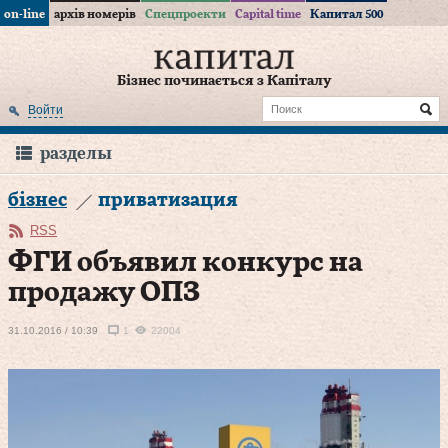
on-line
архів номерів
Спецпроекти
Capital time
Капитал 500
Бізнес починається з Капіталу
Войти
разделы
бізнес
приватизация
RSS
ФГИ объявил конкурс на
продажу ОПЗ
31.10.2016 / 10:39
1
22004