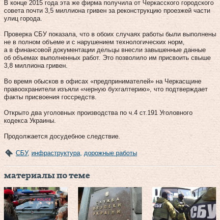
В конце 2015 года эта же фирма получила от Черкасского городского
совета почти 3,5 миллиона гривен за реконструкцию проезжей части
улиц города.
Проверка СБУ показала, что в обоих случаях работы были выполнены
не в полном объеме и с нарушением технологических норм,
а в финансовой документации дельцы внесли завышенные данные
об объемах выполненных работ. Это позволило им присвоить свыше
3,8 миллиона гривен.
Во время обысков в офисах «предпринимателей» на Черкасщине
правоохранители изъяли «черную бухгалтерию», что подтверждает
факты присвоения госсредств.
Открыто два уголовных производства по ч.4 ст.191 Уголовного
кодекса Украины.
Продолжается досудебное следствие.
СБУ
,
инфраструктура
,
дорожные работы
материалы по теме