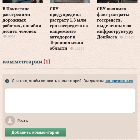
В Пакистане
СБУ
СБУ выявила
расстреляли
предупредила
факт растраты
дорожных
растрату 1,3 млн
госсредств,
рабочих, погибли
грн госсредств на
выделенных на
десять человек
капремонте
инфраструктуру
9608
автодорог в
Донбасса
15982
Тернопольской
области
13576
комментарии
(1)
Для того, чтобы оставить комментарий, Вы должны
авторизоваться
.
Гость
Добавить комментарий