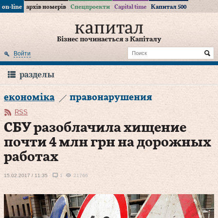
on-line
архів номерів
Спецпроекти
Capital time
Капитал 500
Бізнес починається з Капіталу
Войти
разделы
економіка
правонарушения
RSS
СБУ разоблачила хищение
почти 4 млн грн на дорожных
работах
15.02.2017 / 11:35
1
21766