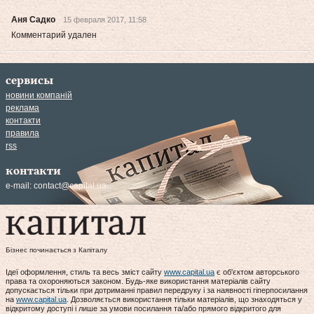
Аня Садко
15 февраля 2017, 11:58
Комментарий удален
сервисы
новини компаній
реклама
контакти
правила
rss
контакти
e-mail:
contact@capital.ua
Бізнес починається з Капіталу
Ідеї оформлення, стиль та весь зміст сайту
www.capital.ua
є об'єктом авторського
права та охороняються законом. Будь-яке використання матеріалів сайту
допускається тільки при дотриманні правил передруку і за наявності гіперпосилання
на
www.capital.ua
. Дозволяється використання тільки матеріалів, що знаходяться у
відкритому доступі і лише за умови посилання та/або прямого відкритого для