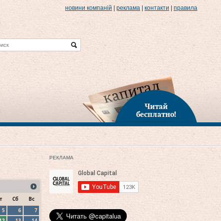
новини компаній
|
реклама
|
контакти
|
правила
Читай
бесплатно!
РЕКЛАМА
т
Сб
Вс
5
6
7
12
13
14