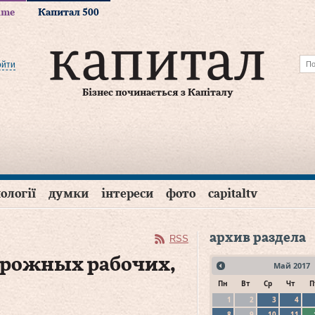
time
Капитал 500
ойти
Бізнес починається з Капіталу
ології
думки
інтереси
фото
capitaltv
архив раздела
RSS
орожных рабочих,
Май
2017
Пн
Вт
Ср
Чт
П
1
2
3
4
8
9
10
11