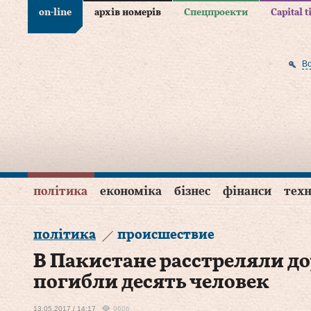
on-line
архів номерів
Спецпроекти
Capital 
В
політика
економіка
бізнес
фінанси
техн
політика
происшествие
В Пакистане расстреляли д
погибли десять человек
13.05.2017 / 14:17
9606