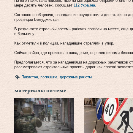
На юге Пакистана неизвестные на мотоциклах открыли огонь по
мере десять человек, сообщает
112 Украина.
Согласно сообщению, нападавшие осуществили две атаки по до
провинции Белуджистан.
В результате стрельбы восемь рабочих погибли на месте, еще д
в больницу.
Как отметили в полиции, нападавшие стреляли в упор.
Сейчас район, где произошло нападение, оцеплен силами безопа
Предполагается, что за нападениями на дорожных работников с
рассматривают строительные проекты дорог как способ захватит
Пакистан
,
погибшие
,
дорожные работы
материалы по теме