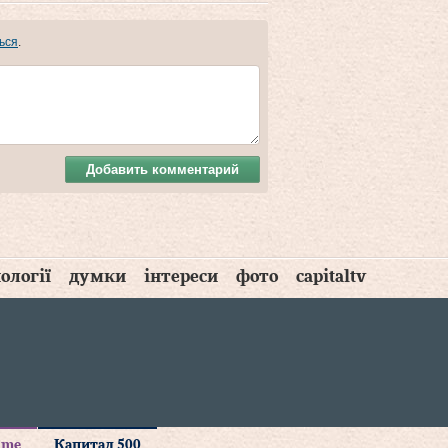
ься
.
Добавить комментарий
ології
думки
інтереси
фото
capitaltv
time
Капитал 500