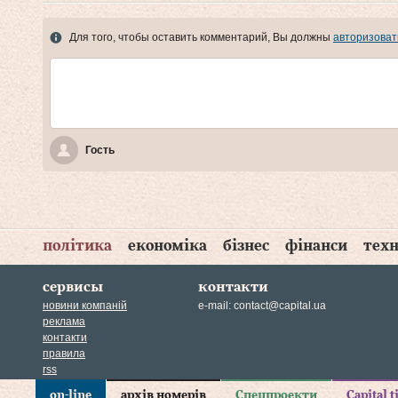
Для того, чтобы оставить комментарий, Вы должны
авторизоват
Гость
політика
економіка
бізнес
фінанси
техн
сервисы
контакти
новини компаній
e-mail:
contact@capital.ua
реклама
контакти
правила
rss
on-line
архів номерів
Спецпроекти
Capital 