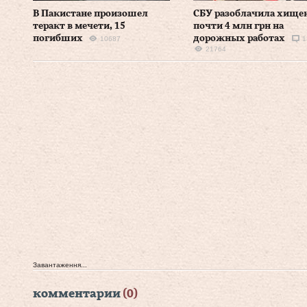
В Пакистане произошел
СБУ разоблачила хище
теракт в мечети, 15
почти 4 млн грн на
погибших
дорожных работах
10687
1
21764
Завантаження...
комментарии
(0)