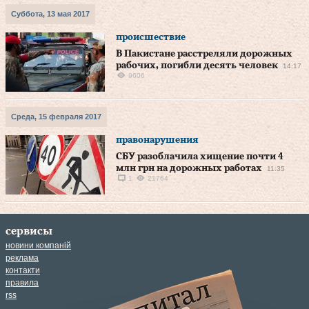
Суббота, 13 мая 2017
происшествие
В Пакистане расстреляли дорожных
рабочих, погибли десять человек
14:17
9606
Среда, 15 февраля 2017
правонарушения
СБУ разоблачила хищение почти 4
млн грн на дорожных работах
11:35
1
21764
сервисы
новини компаній
реклама
контакти
правила
rss