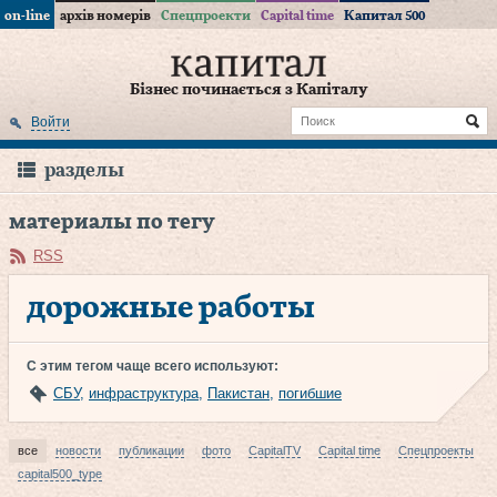
on-line
архів номерів
Спецпроекти
Capital time
Капитал 500
Бізнес починається з Капіталу
Войти
разделы
материалы по тегу
RSS
дорожные работы
С этим тегом чаще всего используют:
СБУ
,
инфраструктура
,
Пакистан
,
погибшие
все
новости
публикации
фото
CapitalTV
Capital time
Спецпроекты
capital500_type