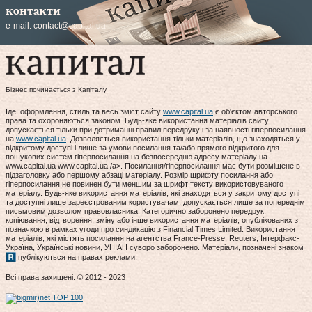
контакти
e-mail:
contact@capital.ua
Бізнес починається з Капіталу
Ідеї оформлення, стиль та весь зміст сайту
www.capital.ua
є об'єктом авторського
права та охороняються законом. Будь-яке використання матеріалів сайту
допускається тільки при дотриманні правил передруку і за наявності гіперпосилання
на
www.capital.ua
. Дозволяється використання тільки матеріалів, що знаходяться у
відкритому доступі і лише за умови посилання та/або прямого відкритого для
пошукових систем гіперпосилання на безпосередню адресу матеріалу на
www.capital.ua www.capital.ua /a>. Посилання/гіперпосилання має бути розміщене в
підзаголовку або першому абзаці матеріалу. Розмір шрифту посилання або
гіперпосилання не повинен бути меншим за шрифт тексту використовуваного
матеріалу. Будь-яке використання матеріалів, які знаходяться у закритому доступі
та доступні лише зареєстрованим користувачам, допускається лише за попереднім
письмовим дозволом правовласника. Категорично заборонено передрук,
копіювання, відтворення, зміну або інше використання матеріалів, опублікованих з
позначкою в рамках угоди про синдикацію з Financial Times Limited. Використання
матеріалів, які містять посилання на агентства France-Presse, Reuters, Інтерфакс-
Україна, Українські новини, УНІАН суворо заборонено. Матеріали, позначені знаком
публікуються на правах реклами.
Всі права захищені. © 2012 - 2023