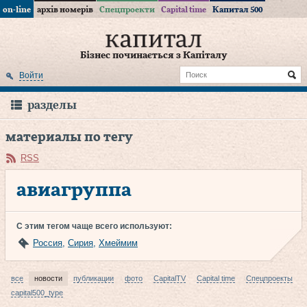
on-line
архів номерів
Спецпроекти
Capital time
Капитал 500
Бізнес починається з Капіталу
Войти
разделы
материалы по тегу
RSS
авиагруппа
С этим тегом чаще всего используют:
Россия
,
Сирия
,
Хмеймим
все
новости
публикации
фото
CapitalTV
Capital time
Спецпроекты
capital500_type