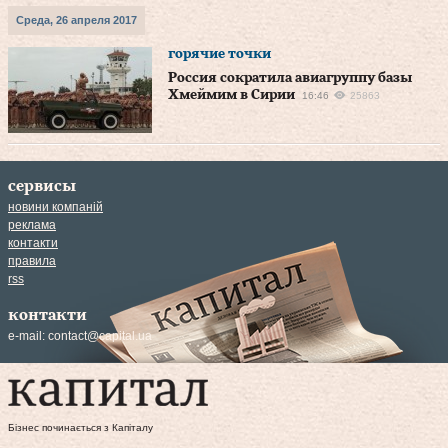
Среда, 26 апреля 2017
горячие точки
Россия сократила авиагруппу базы
Хмеймим в Сирии
16:46
25863
сервисы
новини компаній
реклама
контакти
правила
rss
контакти
e-mail:
contact@capital.ua
Бізнес починається з Капіталу