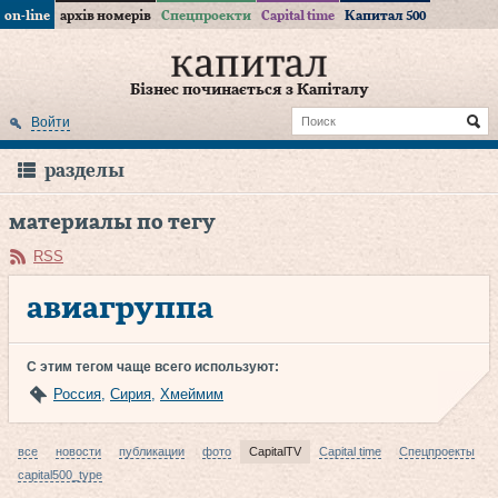
on-line
архів номерів
Спецпроекти
Capital time
Капитал 500
Бізнес починається з Капіталу
Войти
разделы
материалы по тегу
RSS
авиагруппа
С этим тегом чаще всего используют:
Россия
,
Сирия
,
Хмеймим
все
новости
публикации
фото
CapitalTV
Capital time
Спецпроекты
capital500_type