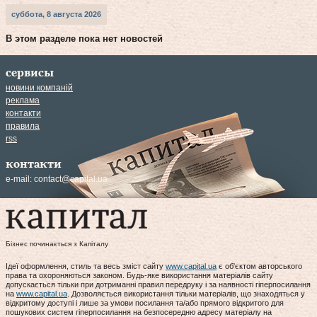
суббота, 8 августа 2026
В этом разделе пока нет новостей
сервисы
новини компаній
реклама
контакти
правила
rss
контакти
e-mail:
contact@capital.ua
Бізнес починається з Капіталу
Ідеї оформлення, стиль та весь зміст сайту
www.capital.ua
є об'єктом авторського
права та охороняються законом. Будь-яке використання матеріалів сайту
допускається тільки при дотриманні правил передруку і за наявності гіперпосилання
на
www.capital.ua
. Дозволяється використання тільки матеріалів, що знаходяться у
відкритому доступі і лише за умови посилання та/або прямого відкритого для
пошукових систем гіперпосилання на безпосередню адресу матеріалу на