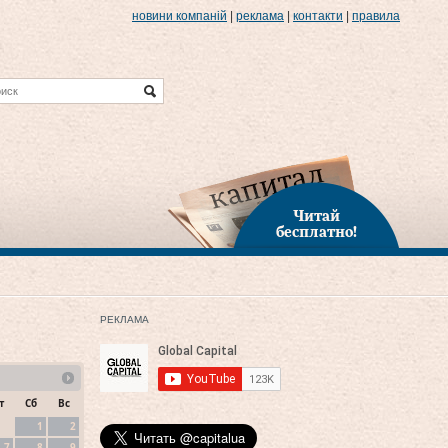
новини компаній
|
реклама
|
контакти
|
правила
Читай
бесплатно!
РЕКЛАМА
т
Сб
Вс
1
2
7
8
9