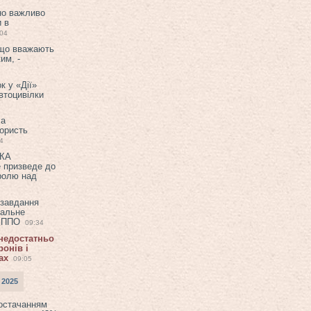
но важливо
и в
:04
 що вважають
им, -
к у «Дії»
втоцивілки
ла
користь
4
ЕКА
е призведе до
ролю над
 завдання
еальне
в ППО
09:34
 недостатньо
онів і
ах
09:05
 2025
постачанням