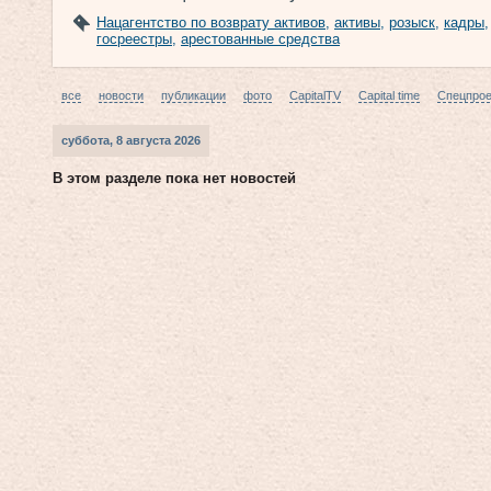
Нацагентство по возврату активов
,
активы
,
розыск
,
кадры
госреестры
,
арестованные средства
все
новости
публикации
фото
CapitalTV
Capital time
Спецпро
суббота, 8 августа 2026
В этом разделе пока нет новостей