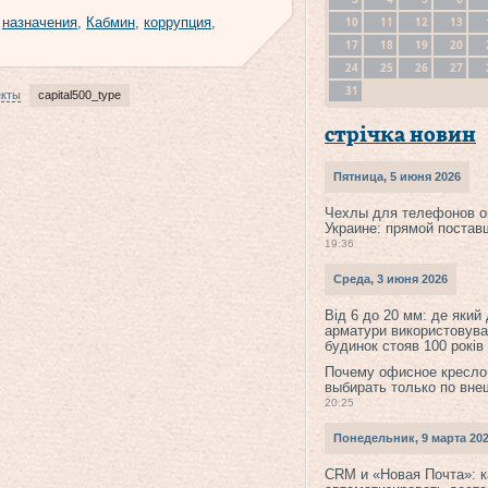
10
11
12
13
,
назначения
,
Кабмин
,
коррупция
,
17
18
19
20
24
25
26
27
31
екты
capital500_type
стрічка новин
Пятница, 5 июня 2026
Чехлы для телефонов о
Украине: прямой постав
19:36
Среда, 3 июня 2026
Від 6 до 20 мм: де який
арматури використовува
будинок стояв 100 років
Почему офисное кресло
выбирать только по вне
20:25
Понедельник, 9 марта 20
CRM и «Новая Почта»: к