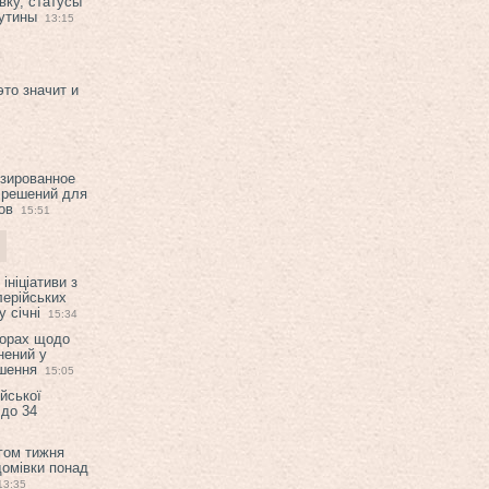
вку, статусы
рутины
13:15
это значит и
изированное
 решений для
ов
15:51
ініціативи з
лерійських
 січні
15:34
ворах щодо
нений у
ішення
15:05
ійської
 до 34
гом тижня
домівки понад
13:35