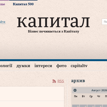
time
Капитал 500
ойти
Бізнес починається з Капіталу
ології
думки
інтереси
фото
capitaltv
архив
RSS
Август
2026
Пн
Вт
Ср
Чт
П
3
4
5
6