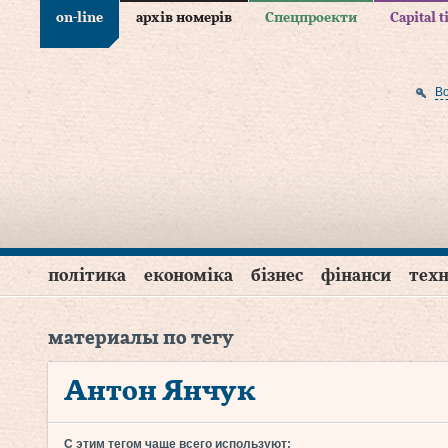
on-line
архів номерів
Спецпроекти
Capital 
В
політика
економіка
бізнес
фінанси
техн
материалы по тегу
Антон Янчук
С этим тегом чаще всего используют: