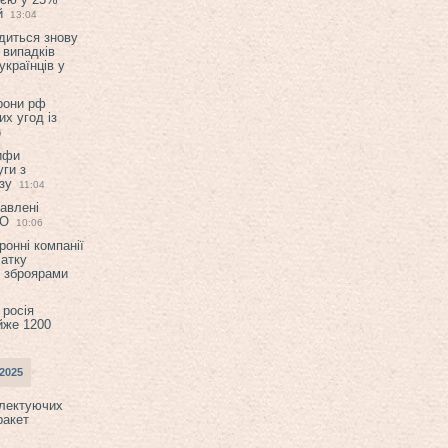
й
13:04
диться знову
 випадків
українців у
орони рф
их угод із
6
ифи
ги з
зу
11:04
авлені
ТО
10:06
ронні компанії
атку
и зброярами
 росія
йже 1200
2025
плектуючих
ракет