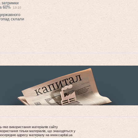
а затримки
на 60%
13:10
 державного
топад склали
ь-яке використання матеріалів сайту
користання тільки матеріалів, що знаходяться у
посередню адресу матеріалу на www.capital.ua