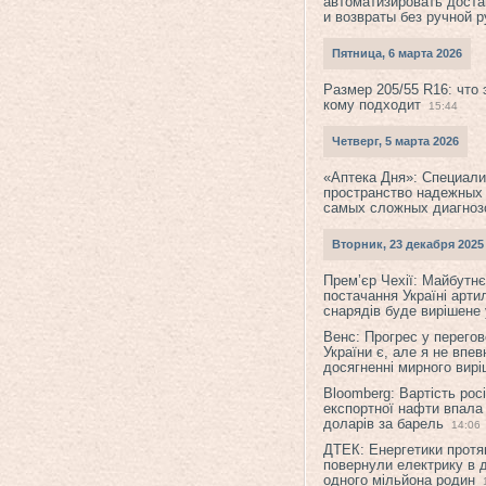
автоматизировать доста
и возвраты без ручной 
Пятница, 6 марта 2026
Размер 205/55 R16: что 
кому подходит
15:44
Четверг, 5 марта 2026
«Аптека Дня»: Специал
пространство надежных
самых сложных диагноз
Вторник, 23 декабря 2025
Прем’єр Чехії: Майбутнє 
постачання Україні арти
снарядів буде вирішене у
Венс: Прогрес у перего
України є, але я не впев
досягненні мирного вир
Bloomberg: Вартість рос
експортної нафти впала
доларів за барель
14:06
ДТЕК: Енергетики протя
повернули електрику в 
одного мільйона родин