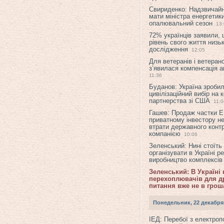
Свириденко: Надзвичай
мати міністра енергетик
опалювальний сезон
13
72% українців заявили,
рівень свого життя низьк
дослідження
12:05
Для ветеранів і ветерано
з’явилася компенсація а
11:36
Буданов: Україна зроби
цивілізаційний вибір на 
партнерства зі США
11:0
Гашев: Продаж частки 
приватному інвестору н
втрати державного конт
компанією
10:06
Зеленський: Нині стоїть
організувати в Україні р
виробництво комплексі
Зеленський: В Україні
перехоплювачів для др
питання вже не в грош
Понедельник, 22 декабря
ІЕД: Перебої з електро