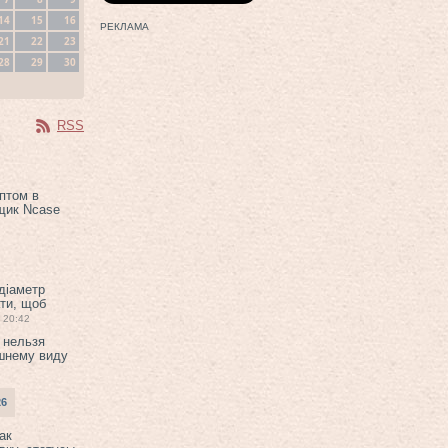
14
15
16
РЕКЛАМА
21
22
23
28
29
30
RSS
птом в
щик Ncase
 діаметр
ти, щоб
20:42
 нельзя
шнему виду
26
ак