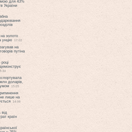
емою для 43%
в України
абна
подарювання
озділів
 на золото
а унцію
17:02
еагував на
оворів путіна
 році
 демонструє
5:34
експортувала
млн доларів,
мумом
15:05
припинення
 не лише на
ується
14:06
 від
рат країн
країнської
ією у 25%