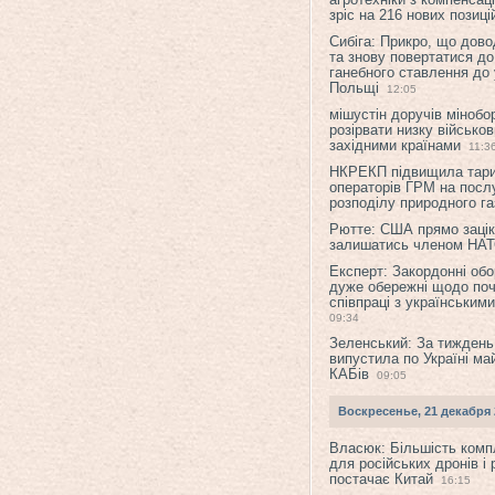
зріс на 216 нових позиці
Сибіга: Прикро, що дово
та знову повертатися до
ганебного ставлення до 
Польщі
12:05
мішустін доручів міноб
розірвати низку військов
західними країнами
11:3
НКРЕКП підвищила тар
операторів ГРМ на послу
розподілу природного га
Рютте: США прямо зацік
залишатись членом НА
Експерт: Закордонні обо
дуже обережні щодо поч
співпраці з українським
09:34
Зеленський: За тиждень
випустила по Україні ма
КАБів
09:05
Воскресенье, 21 декабря 
Власюк: Більшість ком
для російських дронів і 
постачає Китай
16:15