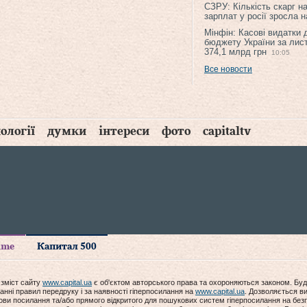
СЗРУ: Кількість скарг н
зарплат у росії зросла 
Мінфін: Касові видатки
бюджету України за лис
374,1 млрд грн
10:05
Все новости
ології
думки
інтереси
фото
capitaltv
time
Капитал 500
 зміст сайту
www.capital.ua
є об'єктом авторського права та охороняються законом. Буд
анні правил передруку і за наявності гіперпосилання на
www.capital.ua
. Дозволяється ви
мови посилання та/або прямого відкритого для пошукових систем гіперпосилання на без