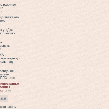
но важливо
и в
:04
 що вважають
им, -
к у «Дії»
втоцивілки
ла
користь
4
ЕКА
е призведе до
ролю над
 завдання
еальне
в ППО
09:34
 недостатньо
онів і
ах
09:05
 2025
постачанням