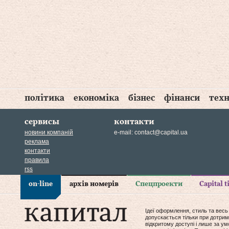
політика
економіка
бізнес
фінанси
техн
сервисы
контакти
новини компаній
e-mail:
contact@capital.ua
реклама
контакти
правила
rss
on-line
архів номерів
Спецпроекти
Capital 
Ідеї оформлення, стиль та весь
допускається тільки при дотрим
відкритому доступі і лише за у