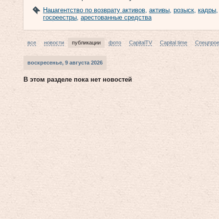
Нацагентство по возврату активов
,
активы
,
розыск
,
кадры
госреестры
,
арестованные средства
все
новости
публикации
фото
CapitalTV
Capital time
Спецпро
воскресенье, 9 августа 2026
В этом разделе пока нет новостей