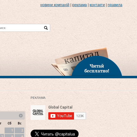
новини компаній
|
реклама
|
контакти
|
правила
Читай
бесплатно!
РЕКЛАМА
т
Сб
Вс
1
2
7
8
9