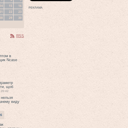
14
15
16
РЕКЛАМА
21
22
23
28
29
30
RSS
птом в
щик Ncase
 діаметр
ти, щоб
20:42
 нельзя
шнему виду
26
ак