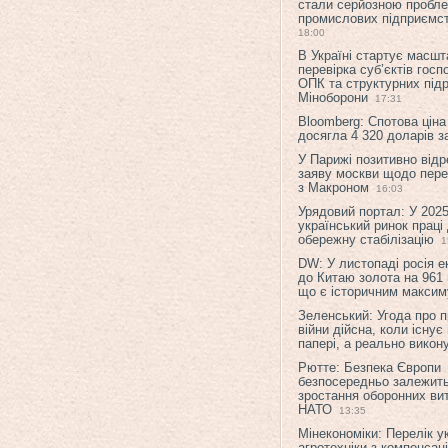
стали серйозною пробл
промислових підприємст
18:00
В Україні стартує масшт
перевірка суб’єктів гос
ОПК та структурних підр
Міноборони
17:31
Bloomberg: Спотова ціна
досягла 4 320 доларів з
У Парижі позитивно відр
заяву москви щодо перег
з Макроном
16:03
Урядовий портал: У 2025
український ринок праці
обережну стабілізацію
1
DW: У листопаді росія 
до Китаю золота на 961 
що є історичним макси
Зеленський: Угода про 
війни дійсна, коли існує
папері, а реально викон
Рютте: Безпека Європи
безпосередньо залежить
зростання оборонних вит
НАТО
13:35
Мінекономіки: Перелік у
агротехніки з компенсац