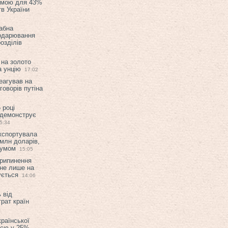
емою для 43%
в України
абна
подарювання
озділів
 на золото
а унцію
17:02
еагував на
оворів путіна
 році
 демонструє
5:34
експортувала
млн доларів,
мумом
15:05
припинення
 не лише на
ується
14:06
 від
рат країн
країнської
ією у 25%