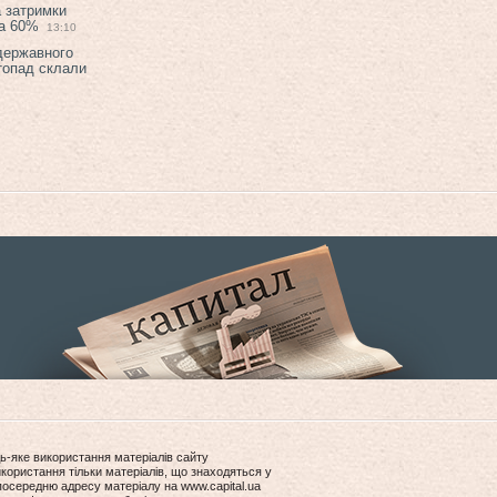
а затримки
на 60%
13:10
 державного
топад склали
ь-яке використання матеріалів сайту
користання тільки матеріалів, що знаходяться у
посередню адресу матеріалу на www.capital.ua