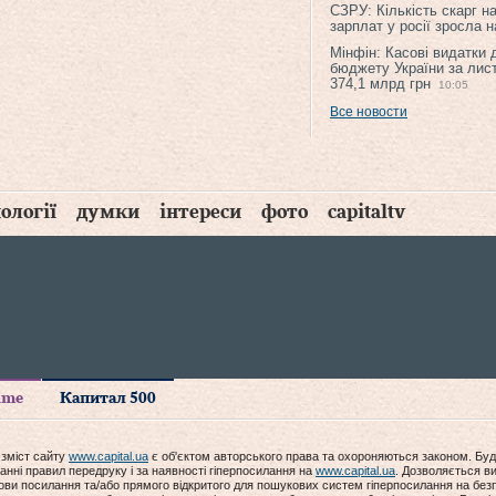
СЗРУ: Кількість скарг н
зарплат у росії зросла 
Мінфін: Касові видатки
бюджету України за лис
374,1 млрд грн
10:05
Все новости
ології
думки
інтереси
фото
capitaltv
time
Капитал 500
 зміст сайту
www.capital.ua
є об'єктом авторського права та охороняються законом. Буд
анні правил передруку і за наявності гіперпосилання на
www.capital.ua
. Дозволяється ви
мови посилання та/або прямого відкритого для пошукових систем гіперпосилання на без