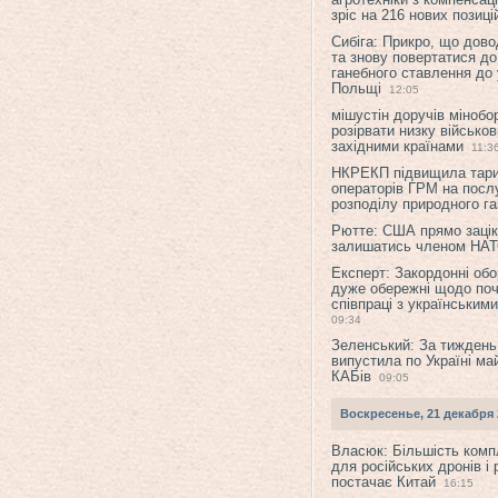
зріс на 216 нових позиці
Сибіга: Прикро, що дово
та знову повертатися до
ганебного ставлення до 
Польщі
12:05
мішустін доручів міноб
розірвати низку військов
західними країнами
11:3
НКРЕКП підвищила тар
операторів ГРМ на послу
розподілу природного га
Рютте: США прямо зацік
залишатись членом НА
Експерт: Закордонні обо
дуже обережні щодо поч
співпраці з українським
09:34
Зеленський: За тиждень
випустила по Україні ма
КАБів
09:05
Воскресенье, 21 декабря 
Власюк: Більшість ком
для російських дронів і 
постачає Китай
16:15