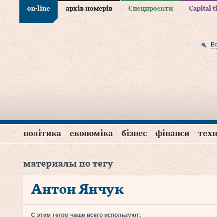
on-line
архів номерів
Спецпроекти
Capital 
В
політика
економіка
бізнес
фінанси
техн
материалы по тегу
Антон Янчук
С этим тегом чаще всего используют: