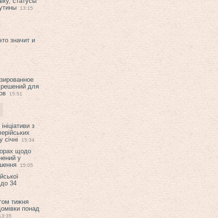
вку, статусы
рутины
13:15
это значит и
изированное
 решений для
ов
15:51
ініціативи з
лерійських
 січні
15:34
ворах щодо
нений у
ішення
15:05
ійської
 до 34
гом тижня
домівки понад
13:35