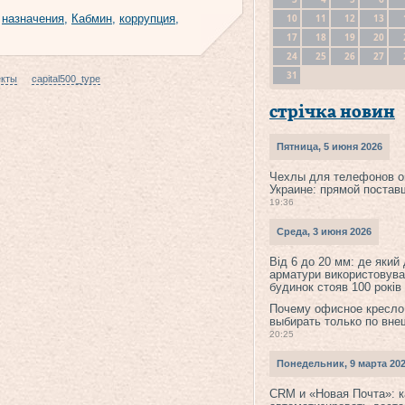
10
11
12
13
,
назначения
,
Кабмин
,
коррупция
,
17
18
19
20
24
25
26
27
31
екты
capital500_type
стрічка новин
Пятница, 5 июня 2026
Чехлы для телефонов о
Украине: прямой постав
19:36
Среда, 3 июня 2026
Від 6 до 20 мм: де який
арматури використовува
будинок стояв 100 років
Почему офисное кресло
выбирать только по вне
20:25
Понедельник, 9 марта 20
CRM и «Новая Почта»: к