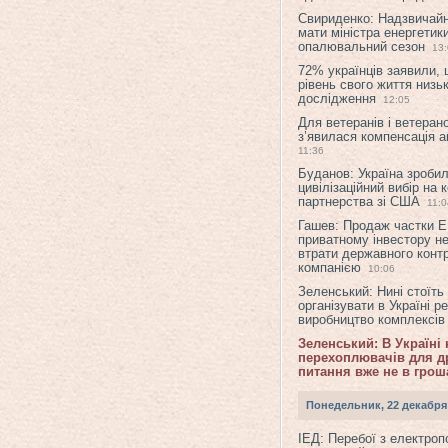
Свириденко: Надзвичай
мати міністра енергетик
опалювальний сезон
13
72% українців заявили,
рівень свого життя низьк
дослідження
12:05
Для ветеранів і ветерано
з’явилася компенсація а
11:36
Буданов: Україна зроби
цивілізаційний вибір на 
партнерства зі США
11:0
Гашев: Продаж частки 
приватному інвестору н
втрати державного конт
компанією
10:06
Зеленський: Нині стоїть
організувати в Україні р
виробництво комплексі
Зеленський: В Україні
перехоплювачів для др
питання вже не в грош
Понедельник, 22 декабря
ІЕД: Перебої з електро