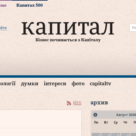
time
Капитал 500
ойти
Бізнес починається з Капіталу
ології
думки
інтереси
фото
capitaltv
архив
RSS
Август
2026
Пн
Вт
Ср
Чт
П
3
4
5
6