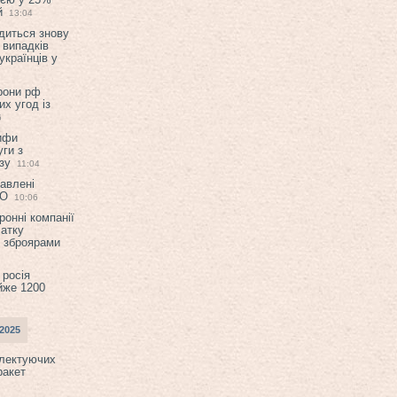
й
13:04
диться знову
 випадків
українців у
орони рф
их угод із
6
ифи
ги з
зу
11:04
авлені
ТО
10:06
ронні компанії
атку
и зброярами
 росія
йже 1200
2025
плектуючих
ракет