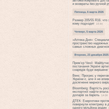
автоматизировать доста
и возвраты без ручной 
Пятница, 6 марта 2026
Размер 205/55 R16: что 
кому подходит
15:44
Четверг, 5 марта 2026
«Аптека Дня»: Специал
пространство надежных
самых сложных диагноз
Вторник, 23 декабря 2025
Прем’єр Чехії: Майбутнє 
постачання Україні арти
снарядів буде вирішене у
Венс: Прогрес у перего
України є, але я не впев
досягненні мирного вир
Bloomberg: Вартість рос
експортної нафти впала
доларів за барель
14:06
ДТЕК: Енергетики протя
повернули електрику в 
одного мільйона родин