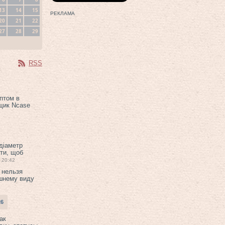
13
14
15
РЕКЛАМА
20
21
22
27
28
29
RSS
птом в
щик Ncase
 діаметр
ти, щоб
20:42
 нельзя
шнему виду
26
ак