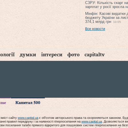
СЗРУ: Кількість скарг н
зарплат у росії зросла 
Мінфін: Касові видатки
бюджету України за лис
374,1 млрд грн
10:05
Все новости
ології
думки
інтереси
фото
capitaltv
time
Капитал 500
 зміст сайту
www.capital.ua
є об'єктом авторського права та охороняються законом. Буд
анні правил передруку і за наявності гіперпосилання на
www.capital.ua
. Дозволяється ви
мови посилання та/або прямого відкритого для пошукових систем гіперпосилання на без