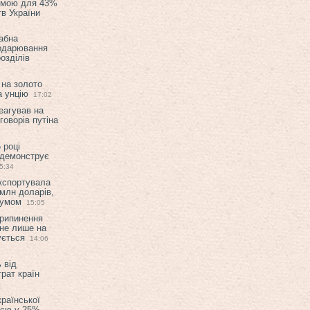
емою для 43%
в України
абна
подарювання
озділів
 на золото
а унцію
17:02
еагував на
оворів путіна
 році
 демонструє
5:34
експортувала
млн доларів,
мумом
15:05
припинення
 не лише на
ується
14:06
 від
рат країн
країнської
ією у 25%