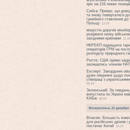
зріс на 216 нових позиці
Сибіга: Прикро, що дово
та знову повертатися до
ганебного ставлення до 
Польщі
12:05
мішустін доручів міноб
розірвати низку військов
західними країнами
11:3
НКРЕКП підвищила тар
операторів ГРМ на послу
розподілу природного га
Рютте: США прямо зацік
залишатись членом НА
Експерт: Закордонні обо
дуже обережні щодо поч
співпраці з українським
09:34
Зеленський: За тиждень
випустила по Україні ма
КАБів
09:05
Воскресенье, 21 декабря 
Власюк: Більшість ком
для російських дронів і 
постачає Китай
16:15