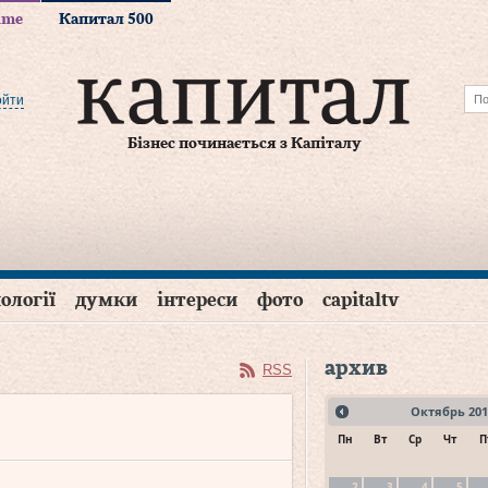
time
Капитал 500
ойти
Бізнес починається з Капіталу
ології
думки
інтереси
фото
capitaltv
архив
RSS
Октябрь
201
Пн
Вт
Ср
Чт
П
2
3
4
5