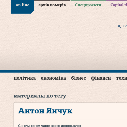
on-line
архів номерів
Спецпроекти
Capital 
В
політика
економіка
бізнес
фінанси
техн
материалы по тегу
Антон Янчук
С этим тегом чаще всего используют: