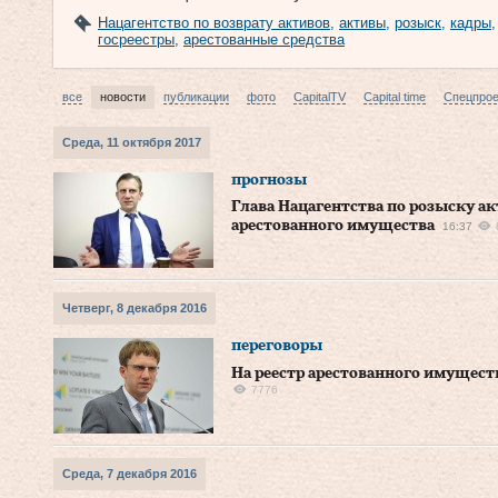
Нацагентство по возврату активов
,
активы
,
розыск
,
кадры
госреестры
,
арестованные средства
все
новости
публикации
фото
CapitalTV
Capital time
Спецпро
Среда, 11 октября 2017
прогнозы
Глава Нацагентства по розыску ак
арестованного имущества
16:37
Четверг, 8 декабря 2016
переговоры
На реестр арестованного имущества
7776
Среда, 7 декабря 2016