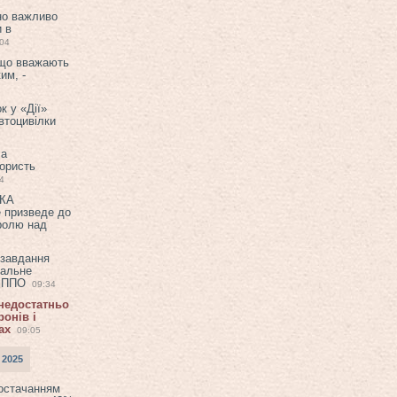
но важливо
и в
:04
 що вважають
им, -
к у «Дії»
втоцивілки
ла
користь
4
ЕКА
е призведе до
ролю над
 завдання
еальне
в ППО
09:34
 недостатньо
онів і
ах
09:05
 2025
постачанням