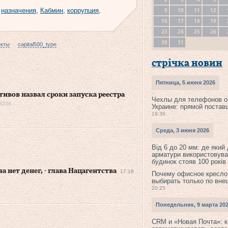
9
10
11
12
,
назначения
,
Кабмин
,
коррупция
,
16
17
18
19
23
24
25
26
30
31
екты
capital500_type
стрічка новин
Пятница, 5 июня 2026
тивов назвал сроки запуска реестра
Чехлы для телефонов о
8238
Украине: прямой постав
19:36
Среда, 3 июня 2026
Від 6 до 20 мм: де який
арматури використовува
будинок стояв 100 років
 нет денег, - глава Нацагентства
17:18
Почему офисное кресло
выбирать только по вне
20:25
Понедельник, 9 марта 20
CRM и «Новая Почта»: к