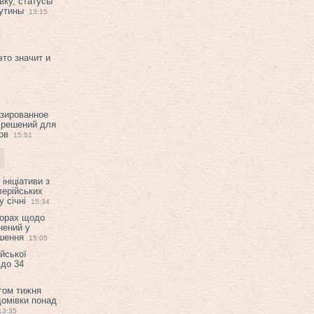
вку, статусы
рутины
13:15
это значит и
изированное
 решений для
ов
15:51
ініціативи з
лерійських
 січні
15:34
ворах щодо
нений у
ішення
15:05
ійської
 до 34
гом тижня
домівки понад
13:35