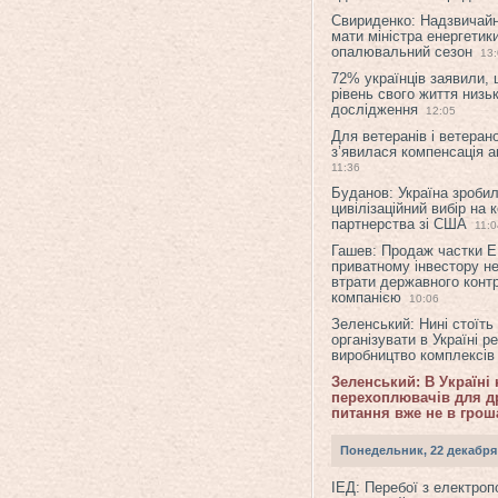
Свириденко: Надзвичай
мати міністра енергетик
опалювальний сезон
13
72% українців заявили,
рівень свого життя низьк
дослідження
12:05
Для ветеранів і ветерано
з’явилася компенсація а
11:36
Буданов: Україна зроби
цивілізаційний вибір на 
партнерства зі США
11:0
Гашев: Продаж частки 
приватному інвестору н
втрати державного конт
компанією
10:06
Зеленський: Нині стоїть
організувати в Україні р
виробництво комплексі
Зеленський: В Україні
перехоплювачів для др
питання вже не в грош
Понедельник, 22 декабря
ІЕД: Перебої з електро