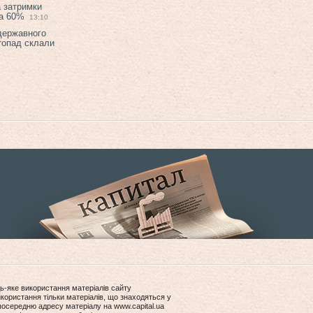
а затримки
на 60%
13:10
 державного
топад склали
ь-яке використання матеріалів сайту
користання тільки матеріалів, що знаходяться у
посередню адресу матеріалу на www.capital.ua