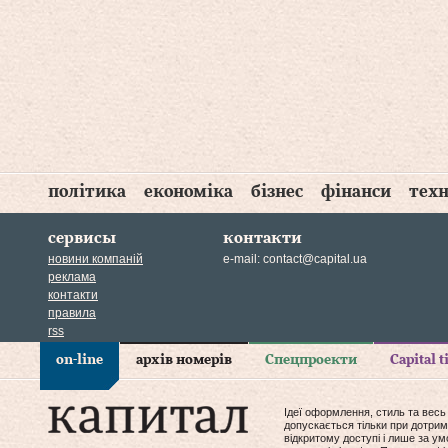
політика
економіка
бізнес
фінанси
техн
сервисы
контакти
новини компаній
e-mail:
contact@capital.ua
реклама
контакти
правила
rss
on-line
архів номерів
Спецпроекти
Capital 
Ідеї оформлення, стиль та весь
допускається тільки при дотрим
відкритому доступі і лише за у