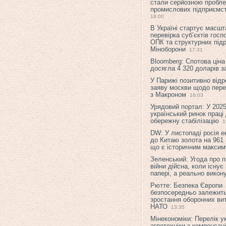
стали серйозною пробл
промислових підприємст
18:00
В Україні стартує масшт
перевірка суб’єктів гос
ОПК та структурних підр
Міноборони
17:31
Bloomberg: Спотова ціна
досягла 4 320 доларів з
У Парижі позитивно відр
заяву москви щодо перег
з Макроном
16:03
Урядовий портал: У 2025
український ринок праці
обережну стабілізацію
1
DW: У листопаді росія 
до Китаю золота на 961 
що є історичним макси
Зеленський: Угода про 
війни дійсна, коли існує
папері, а реально викон
Рютте: Безпека Європи
безпосередньо залежить
зростання оборонних вит
НАТО
13:35
Мінекономіки: Перелік у
агротехніки з компенсац