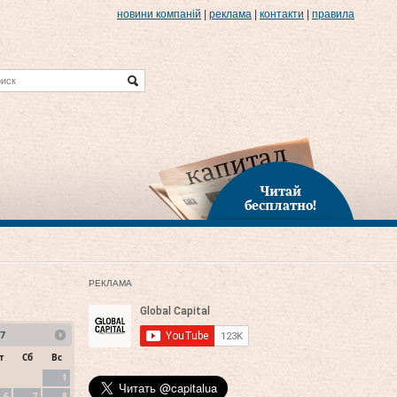
новини компаній
|
реклама
|
контакти
|
правила
Читай
бесплатно!
РЕКЛАМА
7
т
Сб
Вс
1
6
7
8