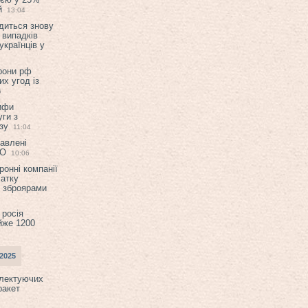
й
13:04
диться знову
 випадків
українців у
орони рф
их угод із
6
ифи
ги з
зу
11:04
авлені
ТО
10:06
ронні компанії
атку
и зброярами
 росія
йже 1200
2025
плектуючих
ракет